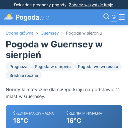
Dokładne prognozy pogody
.
Zobacz wszystkie kraje
.
☰
Pogoda.
vip
🌐
Strona główna
>
Guernsey
>
Pogoda w sierpniu
Pogoda w Guernsey w
sierpień
Prognoza
Pogoda w sierpniu
Pogoda we wrześniu
Średnie roczne
Normy klimatyczne dla całego kraju na podstawie 11
miast w Guernsey.
ŚREDNIA MAKSYMALNA
ŚREDNIA MINIMALNA
18°C
16°C