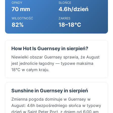
OPADY
SŁOŃCE
70 mm
4.6h/dzień
WILGOTNOŚĆ
ZAKRES
82%
18–18°C
How Hot Is Guernsey in sierpień?
Niewielki obszar Guernsey sprawia, że August
jest jednolicie łagodny — typowe maksima
18°C w całym kraju.
Sunshine in Guernsey in sierpień
Zmienna pogoda dominuje w Guernsey w
August: 4.6h bezpośredniego słońca w typowy
dzień w Saint Peter Port, z dniem od 6:00 am