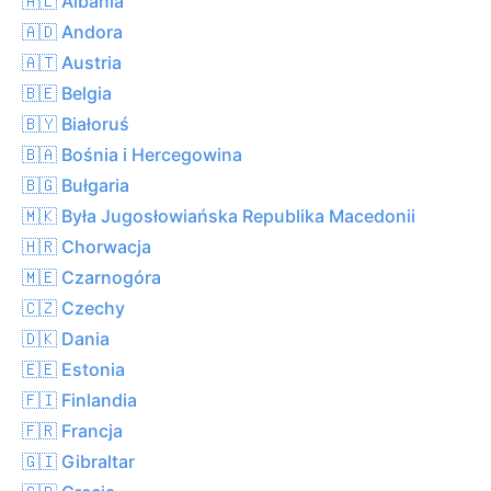
🇦🇱 Albania
🇦🇩 Andora
🇦🇹 Austria
🇧🇪 Belgia
🇧🇾 Białoruś
🇧🇦 Bośnia i Hercegowina
🇧🇬 Bułgaria
🇲🇰 Była Jugosłowiańska Republika Macedonii
🇭🇷 Chorwacja
🇲🇪 Czarnogóra
🇨🇿 Czechy
🇩🇰 Dania
🇪🇪 Estonia
🇫🇮 Finlandia
🇫🇷 Francja
🇬🇮 Gibraltar