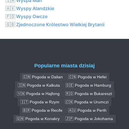
🇮🇲 Wyspa Man
🇦🇽 Wyspy Alandzkie
🇫🇴 Wyspy Owcze
🇬🇧 Zjednoczone Królestwo Wielkiej Brytanii
Popularne miasta dzisiaj
🇨🇳 Pogoda w Dalian
🇨🇳 Pogoda w Hefei
🇮🇳 Pogoda w Kalkuta
🇩🇪 Pogoda w Hamburg
🇻🇳 Pogoda w Hajfong
🇷🇴 Pogoda w Bukareszt
🇮🇹 Pogoda w Rzym
🇨🇳 Pogoda w Urumczi
🇧🇷 Pogoda w Recife
🇦🇺 Pogoda w Perth
🇬🇳 Pogoda w Konakry
🇯🇵 Pogoda w Jokohama