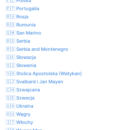
🇵🇱 Polska
🇵🇹 Portugalia
🇷🇺 Rosja
🇷🇴 Rumunia
🇸🇲 San Marino
🇷🇸 Serbia
🇷🇸 Serbia and Montenegro
🇸🇰 Słowacja
🇸🇮 Słowenia
🇻🇦 Stolica Apostolska (Watykan)
🇸🇯 Svalbard i Jan Mayen
🇨🇭 Szwajcaria
🇸🇪 Szwecja
🇺🇦 Ukraina
🇭🇺 Węgry
🇮🇹 Włochy