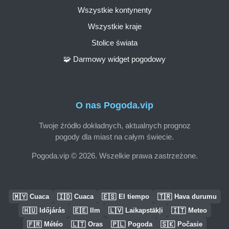
Wszystkie kontynenty
Wszystkie kraje
Stolice świata
🧩 Darmowy widget pogodowy
O nas Pogoda.vip
Twoje źródło dokładnych, aktualnych prognoz
pogody dla miast na całym świecie.
Pogoda.vip © 2026. Wszelkie prawa zastrzeżone.
🇲🇾
🇮🇩
🇪🇸
🇹🇷
Cuaca
Cuaca
El tiempo
Hava durumu
🇭🇺
🇪🇪
🇱🇻
🇮🇹
Időjárás
Ilm
Laikapstākļi
Meteo
🇫🇷
🇱🇹
🇵🇱
🇸🇰
Météo
Oras
Pogoda
Počasie