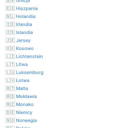
🇬🇷 Grecja
🇪🇸 Hiszpania
🇳🇱 Holandia
🇮🇪 Irlandia
🇮🇸 Islandia
🇯🇪 Jersey
🇽🇰 Kosowo
🇱🇮 Lichtenstein
🇱🇹 Litwa
🇱🇺 Luksemburg
🇱🇻 Łotwa
🇲🇹 Malta
🇲🇩 Mołdawia
🇲🇨 Monako
🇩🇪 Niemcy
🇳🇴 Norwegia