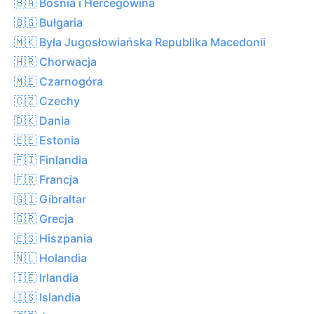
🇧🇦 Bośnia i Hercegowina
🇧🇬 Bułgaria
🇲🇰 Była Jugosłowiańska Republika Macedonii
🇭🇷 Chorwacja
🇲🇪 Czarnogóra
🇨🇿 Czechy
🇩🇰 Dania
🇪🇪 Estonia
🇫🇮 Finlandia
🇫🇷 Francja
🇬🇮 Gibraltar
🇬🇷 Grecja
🇪🇸 Hiszpania
🇳🇱 Holandia
🇮🇪 Irlandia
🇮🇸 Islandia