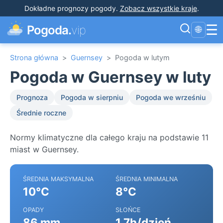
Dokładne prognozy pogody
.
Zobacz wszystkie kraje
.
☰
Pogoda.
vip
🌐
Strona główna
>
Guernsey
>
Pogoda w lutym
Pogoda w Guernsey w luty
Prognoza
Pogoda w sierpniu
Pogoda we wrześniu
Średnie roczne
Normy klimatyczne dla całego kraju na podstawie 11
miast w Guernsey.
ŚREDNIA MAKSYMALNA
ŚREDNIA MINIMALNA
10°C
8°C
OPADY
SŁOŃCE
86 mm
1.7h/dzień