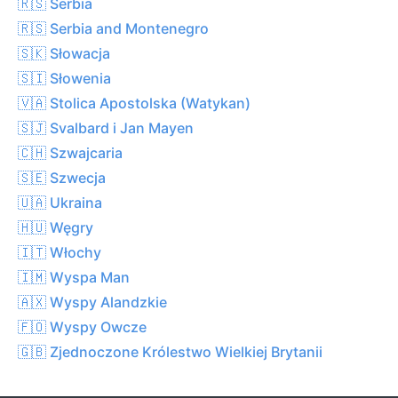
🇷🇸 Serbia
🇷🇸 Serbia and Montenegro
🇸🇰 Słowacja
🇸🇮 Słowenia
🇻🇦 Stolica Apostolska (Watykan)
🇸🇯 Svalbard i Jan Mayen
🇨🇭 Szwajcaria
🇸🇪 Szwecja
🇺🇦 Ukraina
🇭🇺 Węgry
🇮🇹 Włochy
🇮🇲 Wyspa Man
🇦🇽 Wyspy Alandzkie
🇫🇴 Wyspy Owcze
🇬🇧 Zjednoczone Królestwo Wielkiej Brytanii