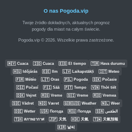
O nas Pogoda.vip
Twoje źródło dokładnych, aktualnych prognoz
pogody dla miast na całym świecie.
Pogoda.vip © 2026. Wszelkie prawa zastrzeżone.
🇲🇾
🇮🇩
🇪🇸
🇹🇷
Cuaca
Cuaca
El tiempo
Hava durumu
🇭🇺
🇪🇪
🇱🇻
🇮🇹
Időjárás
Ilm
Laikapstākļi
Meteo
🇫🇷
🇱🇹
🇵🇱
🇸🇰
Météo
Oras
Pogoda
Počasie
🇨🇿
🇫🇮
🇵🇹
🇻🇳
Počasí
Sää
Tempo
Thời tiết
🇩🇰
🇷🇸
🇸🇮
🇷🇴
Vejret
Vreme
Vreme
Vremea
🇸🇪
🇳🇴
🇬🇧🇺🇸
🇳🇱
Vädret
Været
Weather
Weer
🇩🇪
🇺🇦
🇷🇺
🇸🇦
Wetter
Погода
Погода
الطقس
🇹🇭
🇯🇵
🇭🇰
🇹🇼
สภาพอากาศ
天気
天氣
天氣預報
🇰🇷
날씨