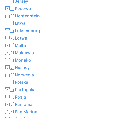
🇯🇪 Jersey
🇽🇰 Kosowo
🇱🇮 Lichtenstein
🇱🇹 Litwa
🇱🇺 Luksemburg
🇱🇻 Łotwa
🇲🇹 Malta
🇲🇩 Mołdawia
🇲🇨 Monako
🇩🇪 Niemcy
🇳🇴 Norwegia
🇵🇱 Polska
🇵🇹 Portugalia
🇷🇺 Rosja
🇷🇴 Rumunia
🇸🇲 San Marino