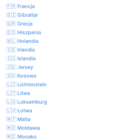
🇫🇷 Francja
🇬🇮 Gibraltar
🇬🇷 Grecja
🇪🇸 Hiszpania
🇳🇱 Holandia
🇮🇪 Irlandia
🇮🇸 Islandia
🇯🇪 Jersey
🇽🇰 Kosowo
🇱🇮 Lichtenstein
🇱🇹 Litwa
🇱🇺 Luksemburg
🇱🇻 Łotwa
🇲🇹 Malta
🇲🇩 Mołdawia
🇲🇨 Monako