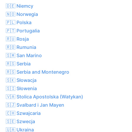
🇩🇪 Niemcy
🇳🇴 Norwegia
🇵🇱 Polska
🇵🇹 Portugalia
🇷🇺 Rosja
🇷🇴 Rumunia
🇸🇲 San Marino
🇷🇸 Serbia
🇷🇸 Serbia and Montenegro
🇸🇰 Słowacja
🇸🇮 Słowenia
🇻🇦 Stolica Apostolska (Watykan)
🇸🇯 Svalbard i Jan Mayen
🇨🇭 Szwajcaria
🇸🇪 Szwecja
🇺🇦 Ukraina