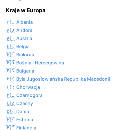
Kraje w Europa
🇦🇱 Albania
🇦🇩 Andora
🇦🇹 Austria
🇧🇪 Belgia
🇧🇾 Białoruś
🇧🇦 Bośnia i Hercegowina
🇧🇬 Bułgaria
🇲🇰 Była Jugosłowiańska Republika Macedonii
🇭🇷 Chorwacja
🇲🇪 Czarnogóra
🇨🇿 Czechy
🇩🇰 Dania
🇪🇪 Estonia
🇫🇮 Finlandia