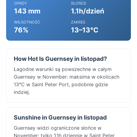
OPADY
SŁOŃCE
143 mm
1.1h/dzień
WILGOTNOŚĆ
ZAKRES
76%
13–13°C
How Hot Is Guernsey in listopad?
Łagodne warunki są powszechne w całym
Guernsey w November: maksima w okolicach
13°C w Saint Peter Port, podobnie gdzie
indziej.
Sunshine in Guernsey in listopad
Guernsey widzi ograniczone słońce w
November: tylko 1.1h dziennie w Saint Peter