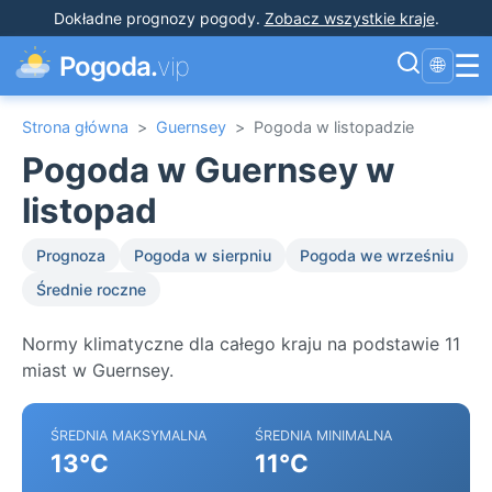
Dokładne prognozy pogody
.
Zobacz wszystkie kraje
.
☰
Pogoda.
vip
🌐
Strona główna
>
Guernsey
>
Pogoda w listopadzie
Pogoda w Guernsey w
listopad
Prognoza
Pogoda w sierpniu
Pogoda we wrześniu
Średnie roczne
Normy klimatyczne dla całego kraju na podstawie 11
miast w Guernsey.
ŚREDNIA MAKSYMALNA
ŚREDNIA MINIMALNA
13°C
11°C