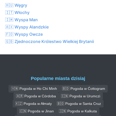
🇭🇺 Węgry
🇮🇹 Włochy
🇮🇲 Wyspa Man
🇦🇽 Wyspy Alandzkie
🇫🇴 Wyspy Owcze
🇬🇧 Zjednoczone Królestwo Wielkiej Brytanii
Popularne miasta dzisiaj
🇻🇳 Pogoda w Ho Chi Minh
🇧🇩 Pogoda w Ćottogram
🇦🇷 Pogoda w Córdoba
🇨🇳 Pogoda w Urumczi
🇰🇿 Pogoda w Ałmaty
🇧🇴 Pogoda w Santa Cruz
🇨🇳 Pogoda w Jinan
🇮🇳 Pogoda w Kalkuta