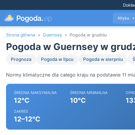
Dokła
Pogoda.
vip
Afryka
▼
Strona główna
>
Guernsey
>
Pogoda w grudniu
Pogoda w Guernsey w grud
Prognoza
Pogoda w lipcu
Pogoda w sierpniu
Ś
Normy klimatyczne dla całego kraju na podstawie 11 mi
ŚREDNIA MAKSYMALNA
ŚREDNIA MINIMALNA
OPA
12°C
10°C
13
ZAKRES
12–12°C