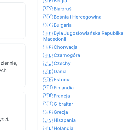
🇧🇪 Belgia
🇧🇾 Białoruś
🇧🇦 Bośnia i Hercegowina
🇧🇬 Bułgaria
🇲🇰 Była Jugosłowiańska Republika
Macedonii
🇭🇷 Chorwacja
🇲🇪 Czarnogóra
ziennie,
🇨🇿 Czechy
ych
🇩🇰 Dania
🇪🇪 Estonia
🇫🇮 Finlandia
🇫🇷 Francja
🇬🇮 Gibraltar
🇬🇷 Grecja
cej,
🇪🇸 Hiszpania
🇳🇱 Holandia