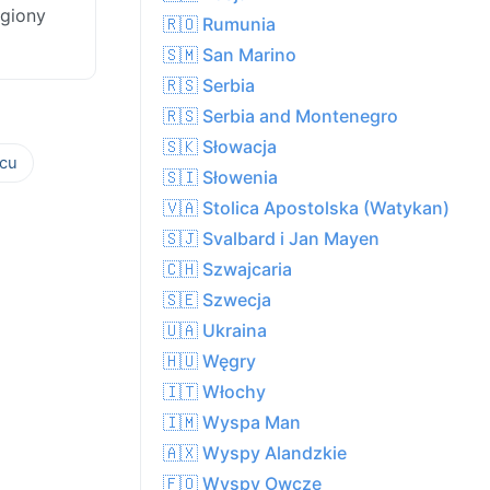
egiony
🇷🇴 Rumunia
🇸🇲 San Marino
🇷🇸 Serbia
🇷🇸 Serbia and Montenegro
🇸🇰 Słowacja
cu
🇸🇮 Słowenia
🇻🇦 Stolica Apostolska (Watykan)
🇸🇯 Svalbard i Jan Mayen
🇨🇭 Szwajcaria
🇸🇪 Szwecja
🇺🇦 Ukraina
🇭🇺 Węgry
🇮🇹 Włochy
🇮🇲 Wyspa Man
🇦🇽 Wyspy Alandzkie
🇫🇴 Wyspy Owcze