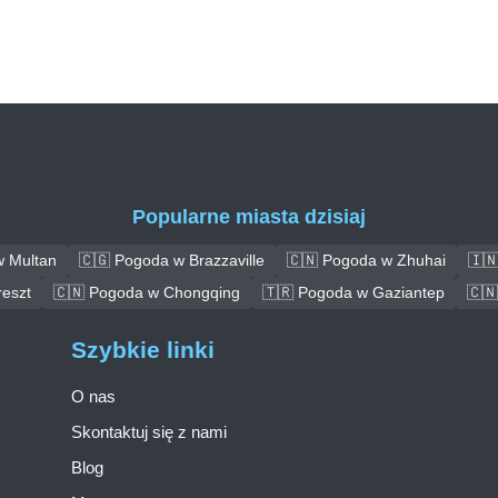
Popularne miasta dzisiaj
w Multan
🇨🇬 Pogoda w Brazzaville
🇨🇳 Pogoda w Zhuhai
🇮
eszt
🇨🇳 Pogoda w Chongqing
🇹🇷 Pogoda w Gaziantep
🇨
Szybkie linki
O nas
Skontaktuj się z nami
Blog