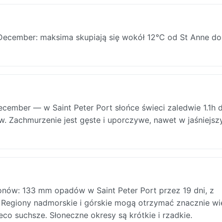
December: maksima skupiają się wokół 12°C od St Anne do
mber — w Saint Peter Port słońce świeci zaledwie 1.1h d
. Zachmurzenie jest gęste i uporczywe, nawet w jaśniejsz
nów: 133 mm opadów w Saint Peter Port przez 19 dni, z
Regiony nadmorskie i górskie mogą otrzymać znacznie wię
o suchsze. Słoneczne okresy są krótkie i rzadkie.