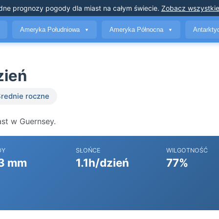
dne prognozy pogody
dla miast na całym świecie
.
Zobacz wszystkie
Ameryka Południowa
Ameryka Północna
Antarkt
▼
▼
zień
rednie roczne
ast w Guernsey.
DY
SŁOŃCE
WILGOTNOŚĆ
3 mm
1.1h/dzień
77%