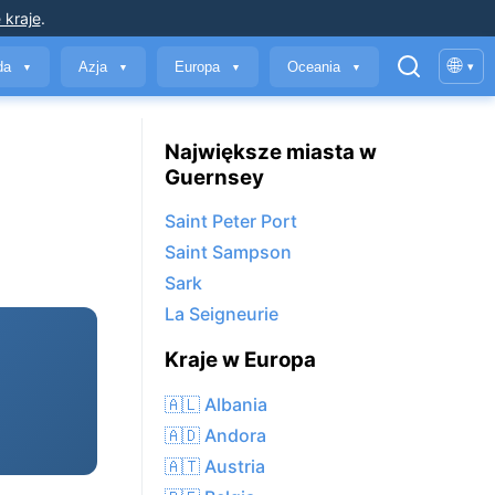
 kraje
.
🌐
yda
Azja
Europa
Oceania
▾
▼
▼
▼
▼
Największe miasta w
Guernsey
Saint Peter Port
Saint Sampson
Sark
La Seigneurie
Kraje w Europa
🇦🇱 Albania
🇦🇩 Andora
🇦🇹 Austria