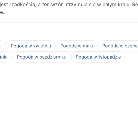
est rzadkością, a ten wzór utrzymuje się w całym kraju. R
e.
u
Pogoda w kwietniu
Pogoda w maju
Pogoda w czerw
śniu
Pogoda w październiku
Pogoda w listopadzie