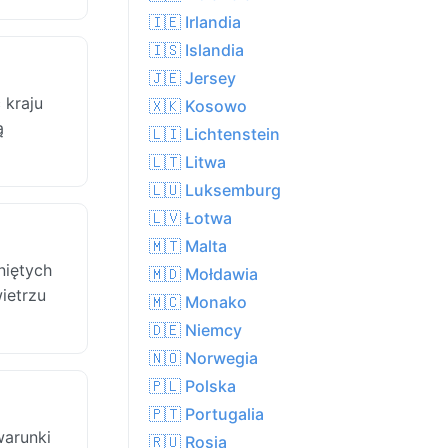
🇮🇪 Irlandia
🇮🇸 Islandia
🇯🇪 Jersey
 kraju
🇽🇰 Kosowo
ą
🇱🇮 Lichtenstein
🇱🇹 Litwa
🇱🇺 Luksemburg
🇱🇻 Łotwa
🇲🇹 Malta
niętych
🇲🇩 Mołdawia
ietrzu
🇲🇨 Monako
🇩🇪 Niemcy
🇳🇴 Norwegia
🇵🇱 Polska
🇵🇹 Portugalia
warunki
🇷🇺 Rosja