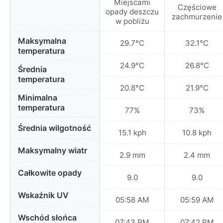
Miejscami
Częściowe
opady deszczu
zachmurzenie
w pobliżu
Maksymalna
29.7°C
32.1°C
temperatura
24.9°C
26.8°C
Średnia
temperatura
20.8°C
21.9°C
Minimalna
temperatura
77%
73%
Średnia wilgotność
15.1 kph
10.8 kph
Maksymalny wiatr
2.9 mm
2.4 mm
Całkowite opady
9.0
9.0
Wskaźnik UV
05:58 AM
05:59 AM
Wschód słońca
07:43 PM
07:42 PM