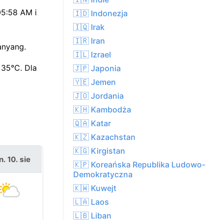
05:58 AM i
🇮🇩 Indonezja
🇮🇶 Irak
🇮🇷 Iran
anyang.
🇮🇱 Izrael
 35°C. Dla
🇯🇵 Japonia
🇾🇪 Jemen
🇯🇴 Jordania
🇰🇭 Kambodża
🇶🇦 Katar
🇰🇿 Kazachstan
🇰🇬 Kirgistan
. 10. sie
🇰🇵 Koreańska Republika Ludowo-
Demokratyczna
🇰🇼 Kuwejt
🇱🇦 Laos
🇱🇧 Liban