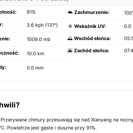
otność:
91%
☁️
Zachmurzenie:
100
r:
3.6 kph (131°)
☀️
Wskaźnik UV:
0.0
🌅
Wschód słońca:
05:
enie:
1009.0 mb
🌇
Zachód słońca:
07:
czność:
10.0 km
dy:
0.0 mm
hwili?
Przerywane chmury przesuwają się nad Xianyang na nocny
C. Powietrze jest gęste i duszne przy 91%.