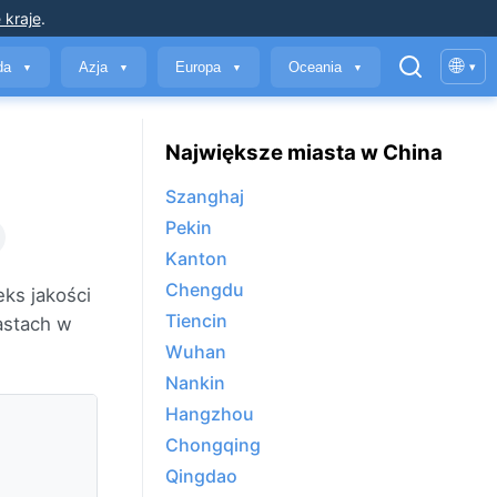
 kraje
.
🌐
yda
Azja
Europa
Oceania
▾
▼
▼
▼
▼
Największe miasta w China
Szanghaj
Pekin
Kanton
Chengdu
ks jakości
Tiencin
astach w
Wuhan
Nankin
Hangzhou
Chongqing
Qingdao