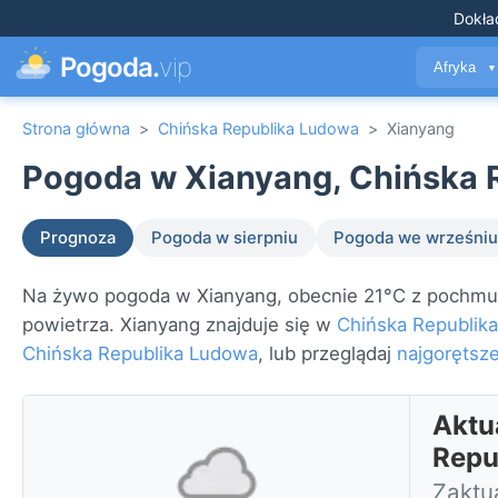
Dokła
Pogoda.
vip
Afryka
▼
Strona główna
>
Chińska Republika Ludowa
>
Xianyang
Pogoda w Xianyang, Chińska 
Prognoza
Pogoda w sierpniu
Pogoda we wrześniu
Na żywo pogoda w Xianyang, obecnie 21°C z pochmurn
powietrza. Xianyang znajduje się w
Chińska Republik
Chińska Republika Ludowa
, lub przeglądaj
najgorętsze
Aktu
Repu
Zaktu