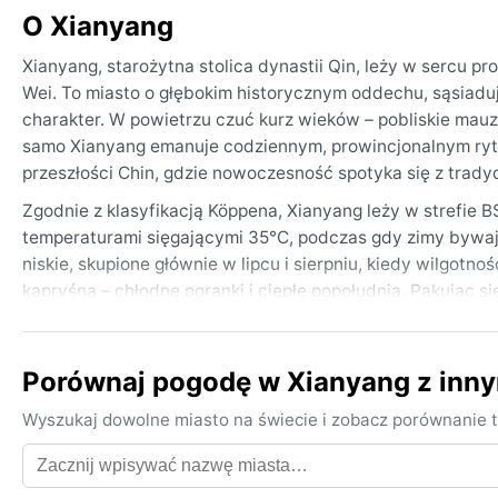
O Xianyang
Xianyang, starożytna stolica dynastii Qin, leży w sercu pr
Wei. To miasto o głębokim historycznym oddechu, sąsiaduj
charakter. W powietrzu czuć kurz wieków – pobliskie mauz
samo Xianyang emanuje codziennym, prowincjonalnym ry
przeszłości Chin, gdzie nowoczesność spotyka się z trady
Zgodnie z klasyfikacją Köppena, Xianyang leży w strefie B
temperaturami sięgającymi 35°C, podczas gdy zimy bywają 
niskie, skupione głównie w lipcu i sierpniu, kiedy wilgot
kapryśna – chłodne poranki i ciepłe popołudnia. Pakując si
na zimowe wieczory; latem niezbędny okazuje się krem z f
wysusza gardło.
Porównaj pogodę w Xianyang z inn
Najlepszym czasem na wizytę pod kątem aury jest wiosna (
łagodne, a niebo czyste. Zimą można doświadczyć gęstych 
Wyszukaj dowolne miasto na świecie i zobacz porównanie t
Wiosną zdarzają się burze piaskowe – lessowy pył znad pu
przygotowanym. Xianyang nie zna monsunów ani huraganów,
przeplatają się z długimi okresami suszy. To miasto skrajn