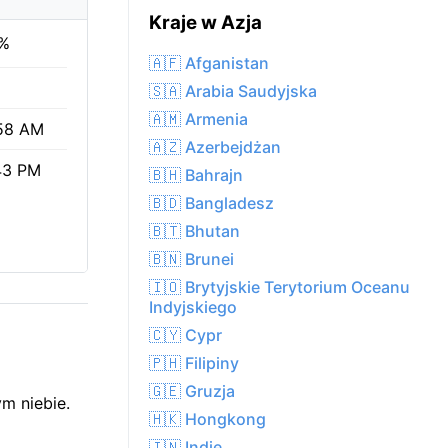
Kraje w Azja
%
🇦🇫 Afganistan
🇸🇦 Arabia Saudyjska
🇦🇲 Armenia
58 AM
🇦🇿 Azerbejdżan
43 PM
🇧🇭 Bahrajn
🇧🇩 Bangladesz
🇧🇹 Bhutan
🇧🇳 Brunei
🇮🇴 Brytyjskie Terytorium Oceanu
Indyjskiego
🇨🇾 Cypr
🇵🇭 Filipiny
🇬🇪 Gruzja
m niebie.
🇭🇰 Hongkong
🇮🇳 Indie