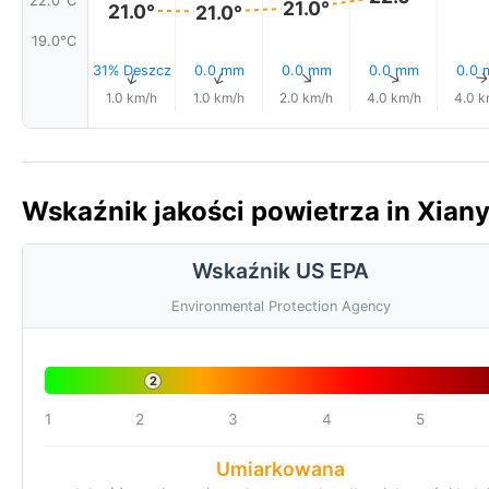
21.0°
21.0°
21.0°
19.0°C
31% Deszcz
0.0 mm
0.0 mm
0.0 mm
0.0
↑
↑
↑
↑
1.0 km/h
1.0 km/h
2.0 km/h
4.0 km/h
4.0 k
Wskaźnik jakości powietrza in Xian
Wskaźnik US EPA
Environmental Protection Agency
2
1
2
3
4
5
Umiarkowana