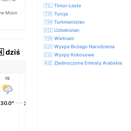
🇹🇱 Timor-Leste
ew Moon
🇹🇷 Turcja
🇹🇲 Turkmenistan
🇺🇿 Uzbekistan
🇻🇳 Wietnam
🇨🇽 Wyspa Bożego Narodzenia
 dziś
🇨🇨 Wyspy Kokosowe
🇦🇪 Zjednoczone Emiraty Arabskie
15
16
17
18
19
20
30.0°
30.0°
29.0°
29.0°
28.0°
26.0°