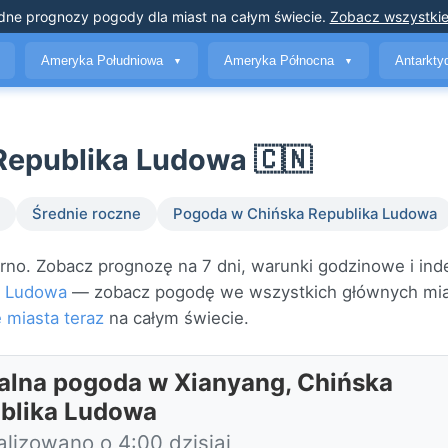
dne prognozy pogody
dla miast na całym świecie
.
Zobacz wszystkie
Ameryka Południowa
Ameryka Północna
Antarkt
▼
▼
Republika Ludowa 🇨🇳
Średnie roczne
Pogoda w Chińska Republika Ludowa
o. Zobacz prognozę na 7 dni, warunki godzinowe i inde
a Ludowa
— zobacz pogodę we wszystkich głównych mi
 miasta teraz
na całym świecie.
alna pogoda w Xianyang, Chińska
blika Ludowa
alizowano o 4:00 dzisiaj