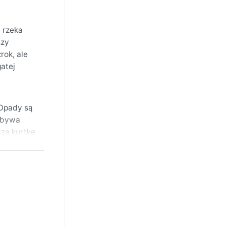
a rzeka
szy
rok, ale
atej
 Opady są
a bywa
szą kurtkę
ko
tury są
ości.
ć
ewy
historię