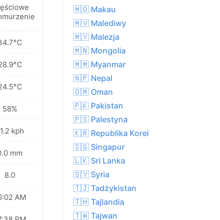
ęściowe
🇲🇴 Makau
hmurzenie
🇲🇻 Malediwy
🇲🇾 Malezja
34.7°C
🇲🇳 Mongolia
🇲🇲 Myanmar
28.9°C
🇳🇵 Nepal
24.5°C
🇴🇲 Oman
🇵🇰 Pakistan
58%
🇵🇸 Palestyna
1.2 kph
🇰🇷 Republika Korei
🇸🇬 Singapur
0.0 mm
🇱🇰 Sri Lanka
🇸🇾 Syria
8.0
🇹🇯 Tadżykistan
6:02 AM
🇹🇭 Tajlandia
🇹🇼 Tajwan
7:38 PM