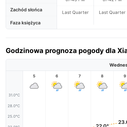
Zachód słońca
Last Quarter
Last Quarter
Faza księżyca
Godzinowa prognoza pogody dla Xia
Wednes
5
6
7
8
9
31.0°C
28.0°C
25.0°C
23.
22.0°
22.0°C