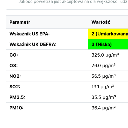
Jakość powietrza jest akceptowalna dla większości ludz
Parametr
Wartość
Wskaźnik US EPA:
2 (Umiarkowana
Wskaźnik UK DEFRA:
3 (Niska)
CO:
325.0 µg/m³
O3:
26.0 µg/m³
NO2:
56.5 µg/m³
SO2:
13.1 µg/m³
PM2.5:
35.5 µg/m³
PM10:
36.4 µg/m³