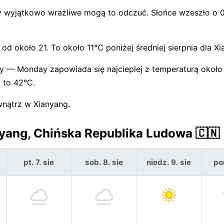
y wyjątkowo wrażliwe mogą to odczuć. Słońce wzeszło o 
d około 21. To około 11°C poniżej średniej sierpnia dla Xi
y — Monday zapowiada się najcieplej z temperaturą około
 to 42°C.
wnątrz w Xianyang.
yang, Chińska Republika Ludowa 🇨🇳
pt. 7. sie
sob. 8. sie
niedz. 9. sie
pon