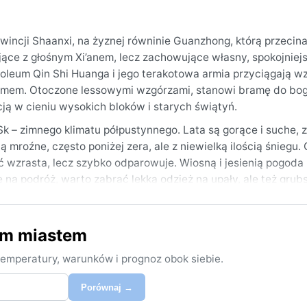
owincji Shaanxi, na żyznej równinie Guanzhong, którą przecin
ące z głośnym Xi’anem, lecz zachowujące własny, spokojniej
oleum Qin Shi Huanga i jego terakotowa armia przyciągają wz
tmem. Otoczone lessowymi wzgórzami, stanowi bramę do bog
cją w cieniu wysokich bloków i starych świątyń.
Sk – zimnego klimatu półpustynnego. Lata są gorące i suche, z
mroźne, często poniżej zera, ale z niewielką ilością śniegu.
ność wzrasta, lecz szybko odparowuje. Wiosną i jesienią pogod
ę na podróż, warto zabrać lekką odzież na upały, ale też grub
iltrem, a w każdej porze – butelka wody, bo suchy wiatr szyb
ym miastem
kwiecień–maj) i jesień (wrzesień–październik), gdy tempera
mgieł, które spowijają miasto, potęgując wrażenie tajemnicz
emperatury, warunków i prognoz obok siebie.
styni Gobi przynosi suchy, drapiący wiatr, na który warto by
 ale upalne lata potrafią męczyć, a krótkie, intensywne ul
Porównaj →
ości – od żaru po chłód – gdzie pogoda pisze równie wyrazistą 