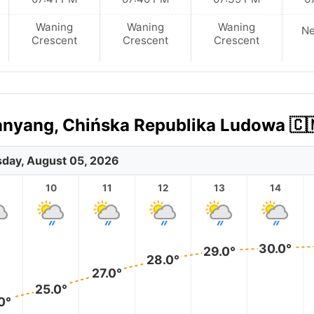
Waning
Waning
Waning
N
Crescent
Crescent
Crescent
nyang, Chińska Republika Ludowa 🇨
day, August 05, 2026
10
11
12
13
14
30.0°
29.0°
28.0°
27.0°
25.0°
0°