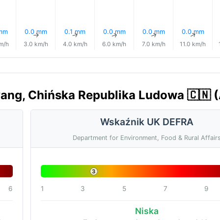
 mm
0.0 mm
0.1 mm
0.0 mm
0.0 mm
0.0 mm
↑
↑
↑
↑
↑
↑
m/h
3.0 km/h
4.0 km/h
6.0 km/h
7.0 km/h
11.0 km/h
yang, Chińska Republika Ludowa 🇨🇳 
Wskaźnik UK DEFRA
Department for Environment, Food & Rural Affair
3
6
1
3
5
7
9
Niska