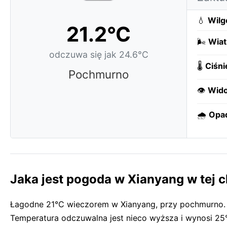
💧
Wilg
21.2°C
🌬️
Wiat
odczuwa się jak 24.6°C
🌡️
Ciśni
Pochmurno
👁️
Wido
🌧️
Opa
Jaka jest pogoda w Xianyang w tej c
Łagodne 21°C wieczorem w Xianyang, przy pochmurno. 
Temperatura odczuwalna jest nieco wyższa i wynosi 25°