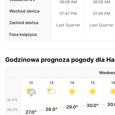
06:08 AM
06:08 AM
Wschód słońca
07:47 PM
07:46 PM
Zachód słońca
Last Quarter
Last Quarter
Faza księżyca
Godzinowa prognoza pogody dla Han
Wednes
12
13
14
15
1
32.0°C
30.
30.0°
29.0°
28.0°
28.0°C
27.0°