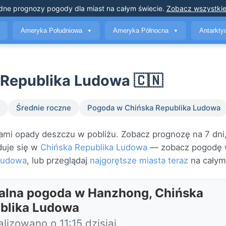
dne prognozy pogody
dla miast na całym świecie
.
Zobacz wszystkie
Ameryka Południowa
Ameryka Północna
Antarkt
▼
▼
Republika Ludowa 🇨🇳
Średnie roczne
Pogoda w Chińska Republika Ludowa
mi opady deszczu w pobliżu. Zobacz prognozę na 7 dni
duje się w
Chińska Republika Ludowa
— zobacz pogodę
Ludowa
, lub przeglądaj
najgorętsze miasta teraz
na całym
alna pogoda w Hanzhong, Chińska
blika Ludowa
lizowano o 11:15 dzisiaj