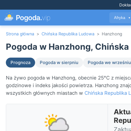
Dokła
Pogoda.
vip
Afryka
▼
Strona główna
>
Chińska Republika Ludowa
>
Hanzhong
Pogoda w Hanzhong, Chińska 
Prognoza
Pogoda w sierpniu
Pogoda we wrześniu
Na żywo pogoda w Hanzhong, obecnie 25°C z miejsca
godzinowe i indeks jakości powietrza. Hanzhong znaj
wszystkich głównych miastach w
Chińska Republika 
Aktu
Repu
Zaktua