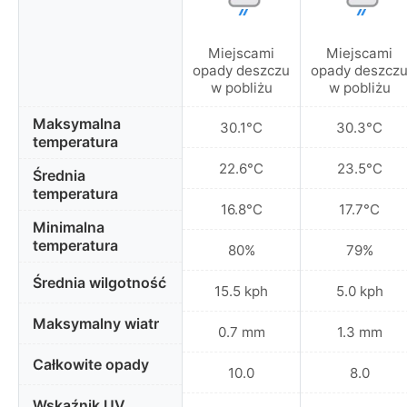
Miejscami
Miejscami
opady deszczu
opady deszcz
w pobliżu
w pobliżu
Maksymalna
30.1°C
30.3°C
temperatura
22.6°C
23.5°C
Średnia
temperatura
16.8°C
17.7°C
Minimalna
temperatura
80%
79%
Średnia wilgotność
15.5 kph
5.0 kph
Maksymalny wiatr
0.7 mm
1.3 mm
Całkowite opady
10.0
8.0
Wskaźnik UV