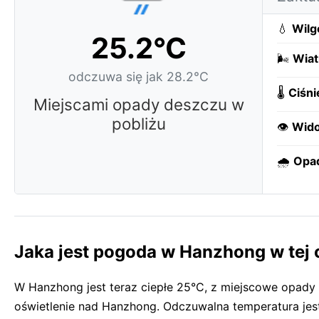
💧
Wilg
25.2°C
🌬️
Wiat
odczuwa się jak 28.2°C
🌡️
Ciśni
Miejscami opady deszczu w
pobliżu
👁️
Wido
🌧️
Opa
Jaka jest pogoda w Hanzhong w tej 
W Hanzhong jest teraz ciepłe 25°C, z miejscowe opad
oświetlenie nad Hanzhong. Odczuwalna temperatura jest