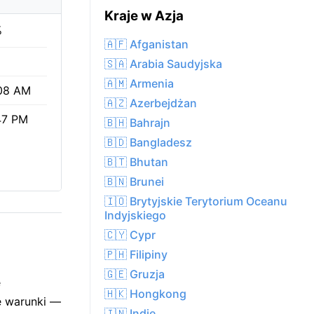
Kraje w Azja
%
🇦🇫 Afganistan
🇸🇦 Arabia Saudyjska
🇦🇲 Armenia
08 AM
🇦🇿 Azerbejdżan
47 PM
🇧🇭 Bahrajn
🇧🇩 Bangladesz
🇧🇹 Bhutan
🇧🇳 Brunei
🇮🇴 Brytyjskie Terytorium Oceanu
Indyjskiego
🇨🇾 Cypr
🇵🇭 Filipiny
🇬🇪 Gruzja
e
🇭🇰 Hongkong
e warunki —
🇮🇳 Indie