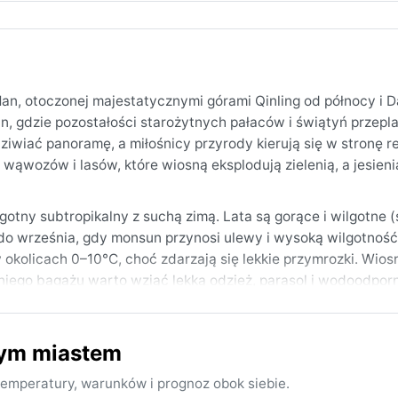
 Han, otoczonej majestatycznymi górami Qinling od północy i 
an, gdzie pozostałości starożytnych pałaców i świątyń przepla
iwiać panoramę, a miłośnicy przyrody kierują się w stronę 
ąwozów i lasów, które wiosną eksplodują zielenią, a jesieni
otny subtropikalny z suchą zimą. Lata są gorące i wilgotne (
do września, gdy monsun przynosi ulewy i wysoką wilgotność
okolicach 0–10°C, choć zdarzają się lekkie przymrozki. Wiosn
tniego bagażu warto wziąć lekką odzież, parasol i wodoodpor
esień (wrzesień–październik), gdy temperatury są najłagodnie
nym miastem
szcz potrafi być intensywny – to efekt monsunu
rzeki Han, tworząc tajemniczy nastrój, ale śnieg należy do r
emperatury, warunków i prognoz obok siebie.
y czy burze piaskowe, choć wiosną można spotkać krótkotrwa