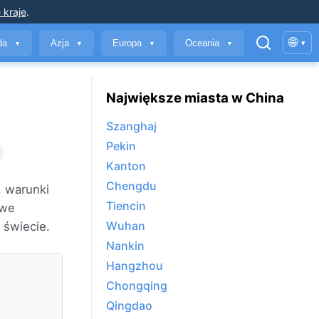
 kraje
.
🌐
yda
Azja
Europa
Oceania
▾
▼
▼
▼
▼
Największe miasta w China
Szanghaj
Pekin
Kanton
Chengdu
, warunki
Tiencin
 we
Wuhan
 świecie.
Nankin
Hangzhou
Chongqing
Qingdao