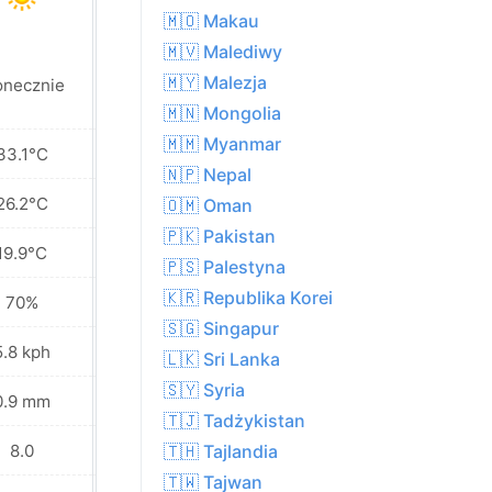
🇲🇴 Makau
🇲🇻 Malediwy
🇲🇾 Malezja
onecznie
Słonecznie
🇲🇳 Mongolia
🇲🇲 Myanmar
33.1°C
34.7°C
🇳🇵 Nepal
26.2°C
26.6°C
🇴🇲 Oman
🇵🇰 Pakistan
19.9°C
19.9°C
🇵🇸 Palestyna
🇰🇷 Republika Korei
70%
67%
🇸🇬 Singapur
5.8 kph
7.9 kph
🇱🇰 Sri Lanka
🇸🇾 Syria
0.9 mm
0.6 mm
🇹🇯 Tadżykistan
8.0
8.0
🇹🇭 Tajlandia
🇹🇼 Tajwan