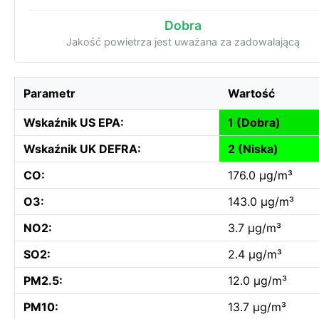
Dobra
Jakość powietrza jest uważana za zadowalającą
Parametr
Wartość
Wskaźnik US EPA:
1 (Dobra)
Wskaźnik UK DEFRA:
2 (Niska)
CO:
176.0 µg/m³
O3:
143.0 µg/m³
NO2:
3.7 µg/m³
SO2:
2.4 µg/m³
PM2.5:
12.0 µg/m³
PM10:
13.7 µg/m³