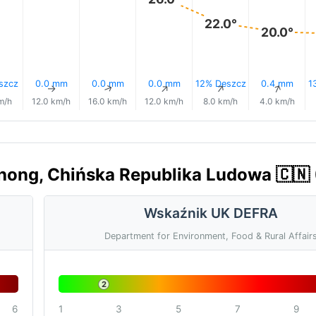
22.0°
20.0°
szcz
0.0 mm
0.0 mm
0.0 mm
12% Deszcz
0.4 mm
1
↑
↑
↑
↑
↑
↑
m/h
12.0 km/h
16.0 km/h
12.0 km/h
8.0 km/h
4.0 km/h
hong, Chińska Republika Ludowa 🇨🇳 
Wskaźnik UK DEFRA
Department for Environment, Food & Rural Affair
2
6
1
3
5
7
9