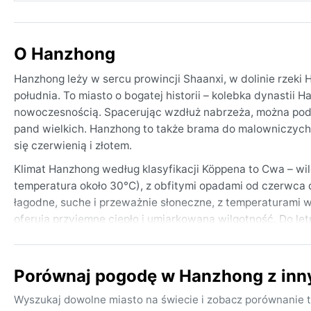
O Hanzhong
Hanzhong leży w sercu prowincji Shaanxi, w dolinie rzeki
południa. To miasto o bogatej historii – kolebka dynastii H
nowoczesnością. Spacerując wzdłuż nabrzeża, można podz
pand wielkich. Hanzhong to także brama do malowniczych w
się czerwienią i złotem.
Klimat Hanzhong według klasyfikacji Köppena to Cwa – wilg
temperatura około 30°C), z obfitymi opadami od czerwca 
łagodne, suche i przeważnie słoneczne, z temperaturami w 
oferują przyjemne ciepło i umiarkowaną wilgotność. Do le
chłodniejsze miesiące przyda się kurtka lub sweter.
Najlepszy czas na odwiedziny to wiosna (kwiecień–maj) i j
Porównaj pogodę w Hanzhong z in
opady najmniej uciążliwe. Lato bywa parne, a padający de
wschodnioazjatyckiego. Zimą mgły często spowijają dolinę 
Wyszukaj dowolne miasto na świecie i zobacz porównanie t
W regionie nie występują gwałtowne zjawiska jak huragan