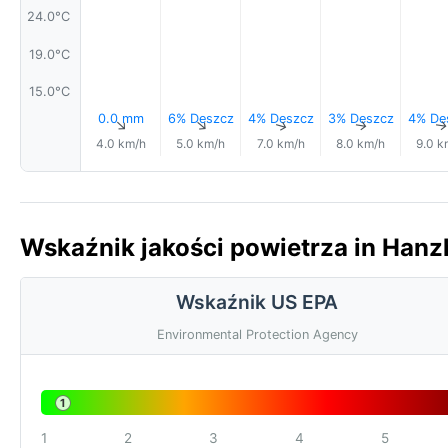
24.0°C
19.0°C
15.0°C
0.0 mm
6% Deszcz
4% Deszcz
3% Deszcz
4% De
↑
↑
↑
↑
4.0 km/h
5.0 km/h
7.0 km/h
8.0 km/h
9.0 k
Wskaźnik jakości powietrza in Hanz
Wskaźnik US EPA
Environmental Protection Agency
1
1
2
3
4
5