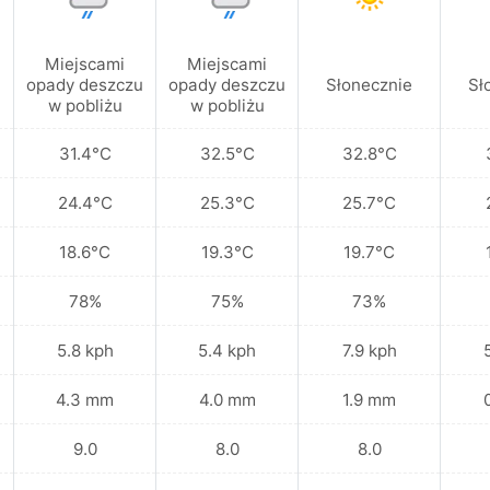
Miejscami
Miejscami
u
opady deszczu
opady deszczu
Słonecznie
Sł
w pobliżu
w pobliżu
31.4°C
32.5°C
32.8°C
24.4°C
25.3°C
25.7°C
18.6°C
19.3°C
19.7°C
78%
75%
73%
5.8 kph
5.4 kph
7.9 kph
4.3 mm
4.0 mm
1.9 mm
9.0
8.0
8.0