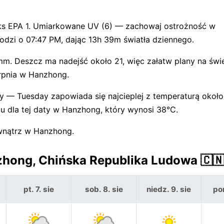
eks EPA 1. Umiarkowane UV (6) — zachowaj ostrożność w
odzi o 07:47 PM, dając 13h 39m światła dziennego.
 mm. Deszcz ma nadejść około 21, więc załatw plany na św
erpnia w Hanzhong.
y — Tuesday zapowiada się najcieplej z temperaturą około
u dla tej daty w Hanzhong, który wynosi 38°C.
wnątrz w Hanzhong.
hong, Chińska Republika Ludowa 🇨
pt. 7. sie
sob. 8. sie
niedz. 9. sie
pon