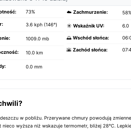
otność:
73%
☁️
Zachmurzenie:
58
r:
3.6 kph (146°)
☀️
Wskaźnik UV:
6.0
🌅
Wschód słońca:
06:
enie:
1009.0 mb
🌇
Zachód słońca:
07:
czność:
10.0 km
dy:
0.0 mm
chwili?
y deszczu w pobliżu. Przerywane chmury powodują zmienn
 nieco wyższa niż wskazuje termometr, bliżej 28°C. Lepki