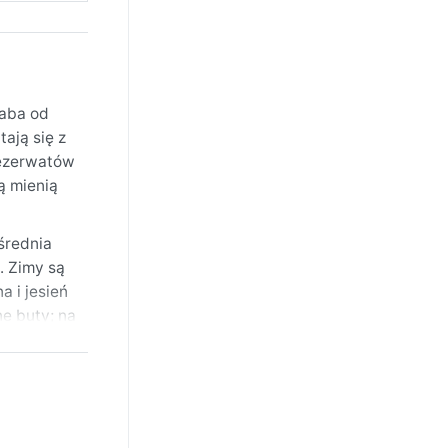
Daba od
tają się z
rezerwatów
ą mienią
średnia
. Zimy są
a i jesień
ne buty; na
jsze, a
zadkości.
łe,