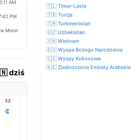
6:11 AM
06:12 AM
🇹🇱 Timor-Leste
🇹🇷 Turcja
7:42 PM
07:41 PM
🇹🇲 Turkmenistan
ew Moon
New Moon
🇺🇿 Uzbekistan
🇻🇳 Wietnam
🇨🇽 Wyspa Bożego Narodzenia
🇨🇨 Wyspy Kokosowe
🇦🇪 Zjednoczone Emiraty Arabskie
🇳 dziś
22
23
1
2
3