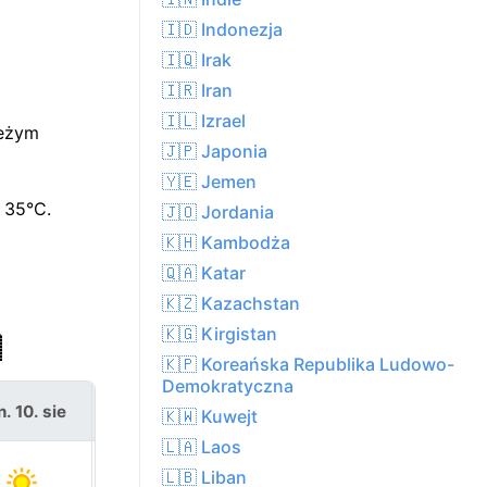
🇮🇩 Indonezja
🇮🇶 Irak
🇮🇷 Iran
🇮🇱 Izrael
ieżym
🇯🇵 Japonia
🇾🇪 Jemen
 35°C.
🇯🇴 Jordania
🇰🇭 Kambodża
🇶🇦 Katar
🇰🇿 Kazachstan
🇰🇬 Kirgistan

🇰🇵 Koreańska Republika Ludowo-
Demokratyczna
. 10. sie
wt. 11. sie
🇰🇼 Kuwejt
🇱🇦 Laos
🇱🇧 Liban