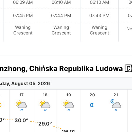
06:09 AM
06:10 AM
06:10 AM
0
07:45 PM
07:44 PM
07:43 PM
0
Waning
Waning
Waning
N
Crescent
Crescent
Crescent
zhong, Chińska Republika Ludowa 🇨
day, August 05, 2026
6
17
18
19
20
21
0°
30.0°
29.0°
26.0°