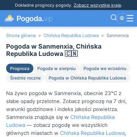
Dokładne prognozy pogody
.
Zobacz wszystkie kraje
.
☰
Pogoda.
vip
🌐
Strona główna
>
Chińska Republika Ludowa
>
Sanmenxia
Pogoda w Sanmenxia, Chińska
Republika Ludowa 🇨🇳
Prognoza
Pogoda w sierpniu
Pogoda we wrześniu
Średnie roczne
Pogoda w Chińska Republika Ludowa
Na żywo pogoda w Sanmenxia, obecnie 23°C z
słabe opady przelotne. Zobacz prognozę na 7 dni,
warunki godzinowe i indeks jakości powietrza.
Sanmenxia znajduje się w
Chińska Republika
Ludowa
— zobacz pogodę we wszystkich
głównych miastach w
Chińska Republika Ludowa
,