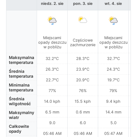
niedz. 2. sie
pon. 3. sie
wt. 4. sie
Miejscami
Miejscami
Częściowe
C
opady deszczu
opady deszczu
zachmurzenie
za
w pobliżu
w pobliżu
Maksymalna
32.2°C
28.3°C
32.7°C
temperatura
26.3°C
23.9°C
24.3°C
Średnia
temperatura
22.7°C
20.9°C
19.7°C
Minimalna
temperatura
77%
76%
79%
Średnia
14.0 kph
15.5 kph
9.4 kph
wilgotność
6.5 mm
0.6 mm
14.4 mm
Maksymalny
wiatr
9.0
6.0
5.0
Całkowite
opady
05:46 AM
05:46 AM
05:47 AM
0