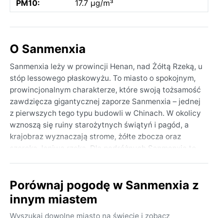
PM10:
17.7 µg/m³
O Sanmenxia
Sanmenxia leży w prowincji Henan, nad Żółtą Rzeką, u
stóp lessowego płaskowyżu. To miasto o spokojnym,
prowincjonalnym charakterze, które swoją tożsamość
zawdzięcza gigantycznej zaporze Sanmenxia – jednej
z pierwszych tego typu budowli w Chinach. W okolicy
wznoszą się ruiny starożytnych świątyń i pagód, a
krajobraz wyznaczają strome, żółte zbocza oraz
szeroka, leniwa rzeka. Dla podróżnych Sanmenxia to
przystanek między Luoyangiem a Xi’anem, miejsce,
gdzie historia i surowa natura splatają się w jeden
Porównaj pogodę w Sanmenxia z
obraz.
innym miastem
Zgodnie z klasyfikacją Köppena miejscowość leży w
strefie BSk, czyli zimnego półpustynnego klimatu.
Wyszukaj dowolne miasto na świecie i zobacz