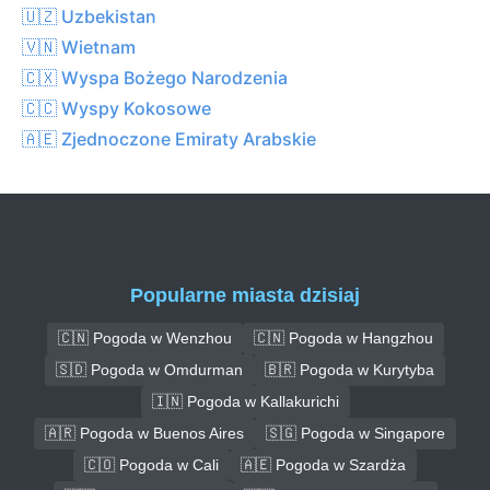
🇺🇿 Uzbekistan
🇻🇳 Wietnam
🇨🇽 Wyspa Bożego Narodzenia
🇨🇨 Wyspy Kokosowe
🇦🇪 Zjednoczone Emiraty Arabskie
Popularne miasta dzisiaj
🇨🇳 Pogoda w Wenzhou
🇨🇳 Pogoda w Hangzhou
🇸🇩 Pogoda w Omdurman
🇧🇷 Pogoda w Kurytyba
🇮🇳 Pogoda w Kallakurichi
🇦🇷 Pogoda w Buenos Aires
🇸🇬 Pogoda w Singapore
🇨🇴 Pogoda w Cali
🇦🇪 Pogoda w Szardża