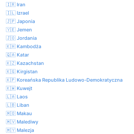
🇮🇷 Iran
🇮🇱 Izrael
🇯🇵 Japonia
🇾🇪 Jemen
🇯🇴 Jordania
🇰🇭 Kambodża
🇶🇦 Katar
🇰🇿 Kazachstan
🇰🇬 Kirgistan
🇰🇵 Koreańska Republika Ludowo-Demokratyczna
🇰🇼 Kuwejt
🇱🇦 Laos
🇱🇧 Liban
🇲🇴 Makau
🇲🇻 Malediwy
🇲🇾 Malezja