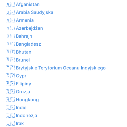
🇦🇫 Afganistan
🇸🇦 Arabia Saudyjska
🇦🇲 Armenia
🇦🇿 Azerbejdżan
🇧🇭 Bahrajn
🇧🇩 Bangladesz
🇧🇹 Bhutan
🇧🇳 Brunei
🇮🇴 Brytyjskie Terytorium Oceanu Indyjskiego
🇨🇾 Cypr
🇵🇭 Filipiny
🇬🇪 Gruzja
🇭🇰 Hongkong
🇮🇳 Indie
🇮🇩 Indonezja
🇮🇶 Irak