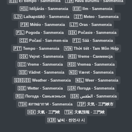
🇪🇸
🇹🇷
El tiempo · Sanmenxia
Hava durumu · Sanmenxia
🇭🇺
🇪🇪
Időjárás · Sanmenxia
Ilm · Sanmenxia
🇱🇻
🇮🇹
Laikapstākļi · Sanmenxia
Meteo · Sanmenxia
🇫🇷
🇱🇹
Météo · Sanmenxia
Oras · Sanmenxia
🇵🇱
🇸🇰
Pogoda · Sanmenxia
Počasie · Sanmenxia
🇨🇿
🇫🇮
Počasí · San-men-sia
Sää · Sanmenxia
🇵🇹
🇻🇳
Tempo · Sanmenxia
Thời tiết · Tam Môn Hiệp
🇩🇰
🇷🇸
Vejret · Sanmenxia
Vreme · Санменсја
🇸🇮
🇷🇴
Vreme · Sanmenxia
Vremea · Sanmenxia
🇸🇪
🇳🇴
Vädret · Sanmenxia
Været · Sanmenxia
🇬🇧🇺🇸
🇳🇱
Weather · Sanmenxia
Weer · Sanmenxia
🇩🇪
🇺🇦
Wetter · Sanmenxia
Погода · Sanmenxia
🇷🇺
🇸🇦
Погода · Саньмэнься
الطقس · Sanmenxia
🇹🇭
🇯🇵
สภาพอากาศ · Sanmenxia
天気 · 三門峡市
🇭🇰
🇹🇼
天氣 · 三門峽
天氣預報 · 三門峽
🇰🇷
날씨 · 싼먼샤 시