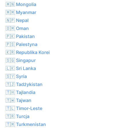
🇲🇳 Mongolia
🇲🇲 Myanmar
🇳🇵 Nepal
🇴🇲 Oman
🇵🇰 Pakistan
🇵🇸 Palestyna
🇰🇷 Republika Korei
🇸🇬 Singapur
🇱🇰 Sri Lanka
🇸🇾 Syria
🇹🇯 Tadżykistan
🇹🇭 Tajlandia
🇹🇼 Tajwan
🇹🇱 Timor-Leste
🇹🇷 Turcja
🇹🇲 Turkmenistan