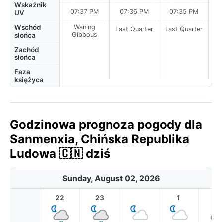
Wskaźnik
07:37 PM
07:36 PM
07:35 PM
UV
Wschód
Waning
Last Quarter
Last Quarter
La
Gibbous
słońca
Zachód
słońca
Faza
księżyca
Godzinowa prognoza pogody dla
Sanmenxia, Chińska Republika
Ludowa 🇨🇳 dziś
Sunday, August 02, 2026
22
23
1
2