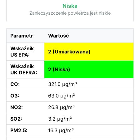
Niska
Zanieczyszczenie powietrza jest niskie
Parametr
Wartość
Wskaźnik
2 (Umiarkowana)
US EPA:
Wskaźnik
2 (Niska)
UK DEFRA:
CO:
321.0 µg/m³
O3:
63.0 µg/m³
NO2:
26.8 µg/m³
SO2:
3.2 µg/m³
PM2.5:
16.3 µg/m³