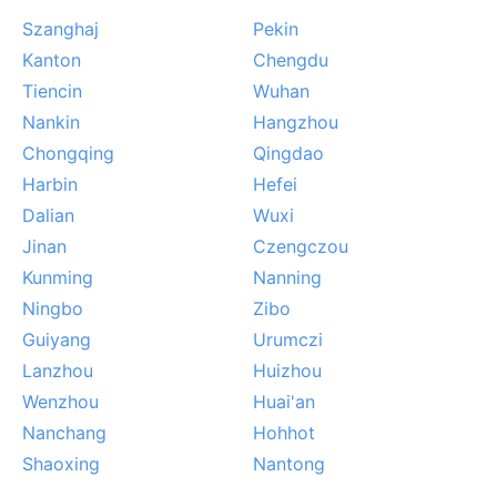
prowadzą do gęstej mgły w dolinie rzeki. Latem, mimo
Szanghaj
Pekin
suchości, lokalne ulewy potrafią zaskoczyć
gwałtownymi spływami błotnymi. Sanmenxia nie zna
Kanton
Chengdu
huraganów ani monsunów, ale piaskowy wiatr i suchy
Tiencin
Wuhan
skwar nadają rytm codzienności.
Nankin
Hangzhou
Chongqing
Qingdao
Harbin
Hefei
Dalian
Wuxi
Jinan
Czengczou
Kunming
Nanning
Ningbo
Zibo
Guiyang
Urumczi
Lanzhou
Huizhou
Wenzhou
Huai'an
Nanchang
Hohhot
Shaoxing
Nantong