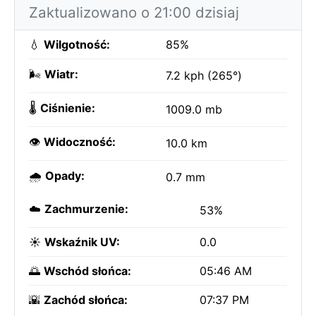
Zaktualizowano o 21:00 dzisiaj
💧
Wilgotność:
85%
🌬️
Wiatr:
7.2 kph (265°)
🌡️
Ciśnienie:
1009.0 mb
👁️
Widoczność:
10.0 km
🌧️
Opady:
0.7 mm
☁️
Zachmurzenie:
53%
☀️
Wskaźnik UV:
0.0
🌅
Wschód słońca:
05:46 AM
🌇
Zachód słońca:
07:37 PM