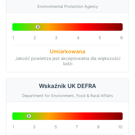
Environmental Protection Agency
2
1
2
3
4
5
6
Umiarkowana
Jakość powietrza jest akceptowalna dla większości
ludzi
Wskaźnik UK DEFRA
Department for Environment, Food & Rural Affairs
2
1
3
5
7
9
10