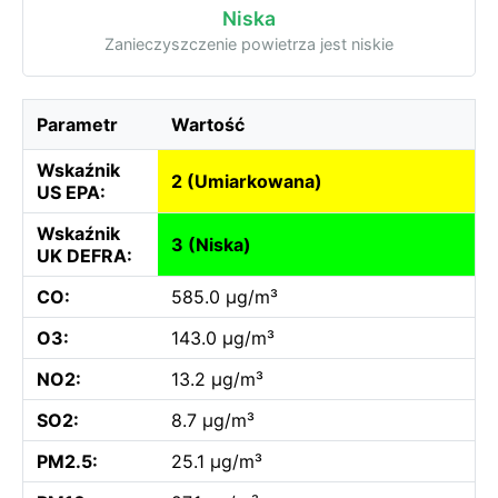
Niska
Zanieczyszczenie powietrza jest niskie
Parametr
Wartość
Wskaźnik
2 (Umiarkowana)
US EPA:
Wskaźnik
3 (Niska)
UK DEFRA:
CO:
585.0 µg/m³
O3:
143.0 µg/m³
NO2:
13.2 µg/m³
SO2:
8.7 µg/m³
PM2.5:
25.1 µg/m³