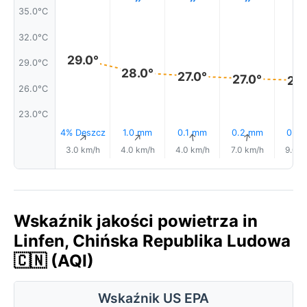
35.0°C
32.0°C
29.0°
29.0°C
28.0°
27.0°
27.0°
27.
26.0°C
23.0°C
4% Deszcz
1.0 mm
0.1 mm
0.2 mm
0.0
↑
↑
↑
↑
3.0 km/h
4.0 km/h
4.0 km/h
7.0 km/h
9.0 k
Wskaźnik jakości powietrza in
Linfen, Chińska Republika Ludowa
🇨🇳 (AQI)
Wskaźnik US EPA