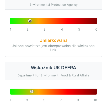
Environmental Protection Agency
2
1
2
3
4
5
6
Umiarkowana
Jakość powietrza jest akceptowalna dla większości
ludzi
Wskaźnik UK DEFRA
Department for Environment, Food & Rural Affairs
3
1
3
5
7
9
10