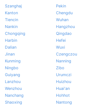
każdego, ale dla tych, którzy szukają autentycznego,
Szanghaj
Pekin
surowego oblicza współczesnych Chin.
Kanton
Chengdu
Tiencin
Wuhan
Nankin
Hangzhou
Chongqing
Qingdao
Harbin
Hefei
Dalian
Wuxi
Jinan
Czengczou
Kunming
Nanning
Ningbo
Zibo
Guiyang
Urumczi
Lanzhou
Huizhou
Wenzhou
Huai'an
Nanchang
Hohhot
Shaoxing
Nantong