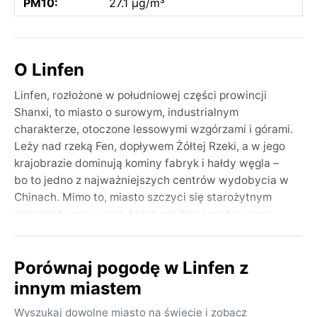
PM10:
27.1 µg/m³
O Linfen
Linfen, rozłożone w południowej części prowincji
Shanxi, to miasto o surowym, industrialnym
charakterze, otoczone lessowymi wzgórzami i górami.
Leży nad rzeką Fen, dopływem Żółtej Rzeki, a w jego
krajobrazie dominują kominy fabryk i hałdy węgla –
bo to jedno z najważniejszych centrów wydobycia w
Chinach. Mimo to, miasto szczyci się starożytnym
dziedzictwem, w tym świątynią Yao i grobowcem
cesarza Yao, a w okolicy czeka spektakularny
wodospad Hukou. To miejsce kontrastów: industrialna
Porównaj pogodę w Linfen z
codzienność przeplata się z historią sięgającą
tysiącleci.
innym miastem
Klimat Linfen, zgodnie z klasyfikacją Köppena BSk, to
Wyszukaj dowolne miasto na świecie i zobacz