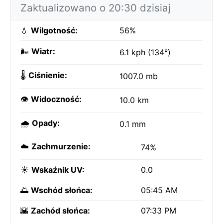
Zaktualizowano o 20:30 dzisiaj
💧
Wilgotność:
56%
🌬️
Wiatr:
6.1 kph (134°)
🌡️
Ciśnienie:
1007.0 mb
👁️
Widoczność:
10.0 km
🌧️
Opady:
0.1 mm
☁️
Zachmurzenie:
74%
☀️
Wskaźnik UV:
0.0
🌅
Wschód słońca:
05:45 AM
🌇
Zachód słońca:
07:33 PM