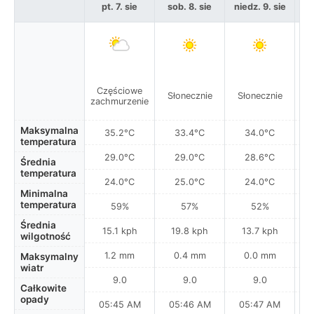
pt. 7. sie
sob. 8. sie
niedz. 9. sie
po
Częściowe
Słonecznie
Słonecznie
S
zachmurzenie
Maksymalna
35.2°C
33.4°C
34.0°C
temperatura
29.0°C
29.0°C
28.6°C
Średnia
temperatura
24.0°C
25.0°C
24.0°C
Minimalna
temperatura
59%
57%
52%
Średnia
15.1 kph
19.8 kph
13.7 kph
wilgotność
1.2 mm
0.4 mm
0.0 mm
Maksymalny
wiatr
9.0
9.0
9.0
Całkowite
opady
05:45 AM
05:46 AM
05:47 AM
0