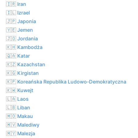
🇮🇷 Iran
🇮🇱 Izrael
🇯🇵 Japonia
🇾🇪 Jemen
🇯🇴 Jordania
🇰🇭 Kambodża
🇶🇦 Katar
🇰🇿 Kazachstan
🇰🇬 Kirgistan
🇰🇵 Koreańska Republika Ludowo-Demokratyczna
🇰🇼 Kuwejt
🇱🇦 Laos
🇱🇧 Liban
🇲🇴 Makau
🇲🇻 Malediwy
🇲🇾 Malezja