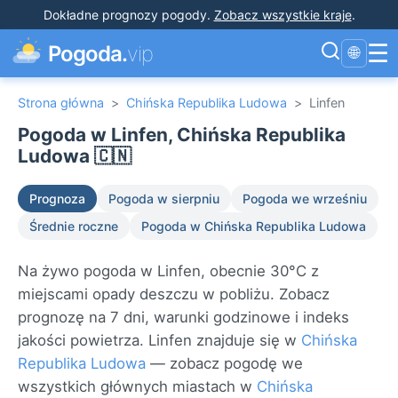
Dokładne prognozy pogody
.
Zobacz wszystkie kraje
.
☰
Pogoda.
vip
🌐
Strona główna
>
Chińska Republika Ludowa
>
Linfen
Pogoda w Linfen, Chińska Republika
Ludowa 🇨🇳
Prognoza
Pogoda w sierpniu
Pogoda we wrześniu
Średnie roczne
Pogoda w Chińska Republika Ludowa
Na żywo pogoda w Linfen, obecnie 30°C z
miejscami opady deszczu w pobliżu. Zobacz
prognozę na 7 dni, warunki godzinowe i indeks
jakości powietrza. Linfen znajduje się w
Chińska
Republika Ludowa
— zobacz pogodę we
wszystkich głównych miastach w
Chińska