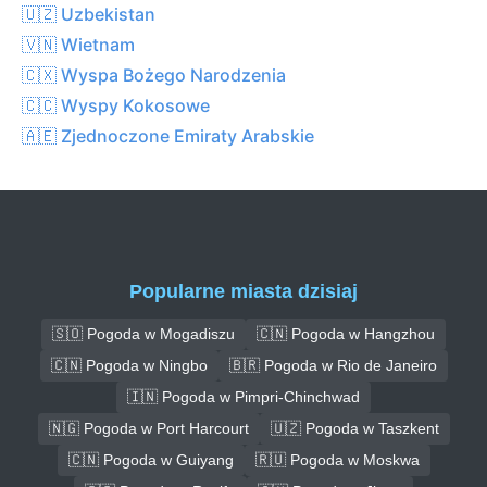
🇺🇿 Uzbekistan
🇻🇳 Wietnam
🇨🇽 Wyspa Bożego Narodzenia
🇨🇨 Wyspy Kokosowe
🇦🇪 Zjednoczone Emiraty Arabskie
Popularne miasta dzisiaj
🇸🇴 Pogoda w Mogadiszu
🇨🇳 Pogoda w Hangzhou
🇨🇳 Pogoda w Ningbo
🇧🇷 Pogoda w Rio de Janeiro
🇮🇳 Pogoda w Pimpri-Chinchwad
🇳🇬 Pogoda w Port Harcourt
🇺🇿 Pogoda w Taszkent
🇨🇳 Pogoda w Guiyang
🇷🇺 Pogoda w Moskwa