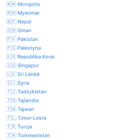
🇲🇳 Mongolia
🇲🇲 Myanmar
🇳🇵 Nepal
🇴🇲 Oman
🇵🇰 Pakistan
🇵🇸 Palestyna
🇰🇷 Republika Korei
🇸🇬 Singapur
🇱🇰 Sri Lanka
🇸🇾 Syria
🇹🇯 Tadżykistan
🇹🇭 Tajlandia
🇹🇼 Tajwan
🇹🇱 Timor-Leste
🇹🇷 Turcja
🇹🇲 Turkmenistan