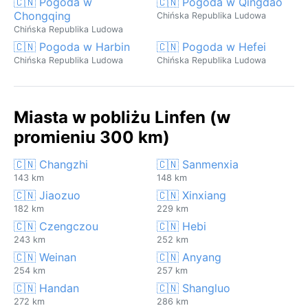
🇨🇳 Pogoda w
🇨🇳 Pogoda w Qingdao
Chongqing
Chińska Republika Ludowa
Chińska Republika Ludowa
🇨🇳 Pogoda w Harbin
🇨🇳 Pogoda w Hefei
Chińska Republika Ludowa
Chińska Republika Ludowa
Miasta w pobliżu Linfen (w
promieniu 300 km)
🇨🇳 Changzhi
🇨🇳 Sanmenxia
143 km
148 km
🇨🇳 Jiaozuo
🇨🇳 Xinxiang
182 km
229 km
🇨🇳 Czengczou
🇨🇳 Hebi
243 km
252 km
🇨🇳 Weinan
🇨🇳 Anyang
254 km
257 km
🇨🇳 Handan
🇨🇳 Shangluo
272 km
286 km