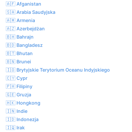
🇦🇫 Afganistan
🇸🇦 Arabia Saudyjska
🇦🇲 Armenia
🇦🇿 Azerbejdżan
🇧🇭 Bahrajn
🇧🇩 Bangladesz
🇧🇹 Bhutan
🇧🇳 Brunei
🇮🇴 Brytyjskie Terytorium Oceanu Indyjskiego
🇨🇾 Cypr
🇵🇭 Filipiny
🇬🇪 Gruzja
🇭🇰 Hongkong
🇮🇳 Indie
🇮🇩 Indonezja
🇮🇶 Irak