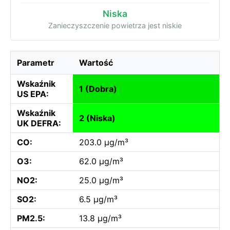
Niska
Zanieczyszczenie powietrza jest niskie
Parametr
Wartość
Wskaźnik
1 (Dobra)
US EPA:
Wskaźnik
2 (Niska)
UK DEFRA:
CO:
203.0 µg/m³
O3:
62.0 µg/m³
NO2:
25.0 µg/m³
SO2:
6.5 µg/m³
PM2.5:
13.8 µg/m³