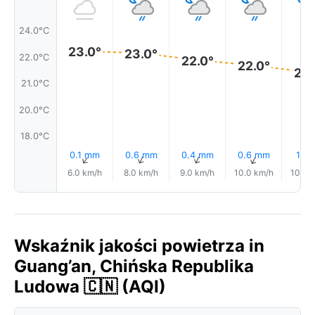
24.0°C
23.0°
23.0°
22.0°C
22.0°
22.0°
22.
21.0°C
20.0°C
18.0°C
0.1 mm
0.6 mm
0.4 mm
0.6 mm
1.1 
↑
↑
↑
↑
6.0 km/h
8.0 km/h
9.0 km/h
10.0 km/h
10.0 
Wskaźnik jakości powietrza in
Guang’an, Chińska Republika
Ludowa 🇨🇳 (AQI)