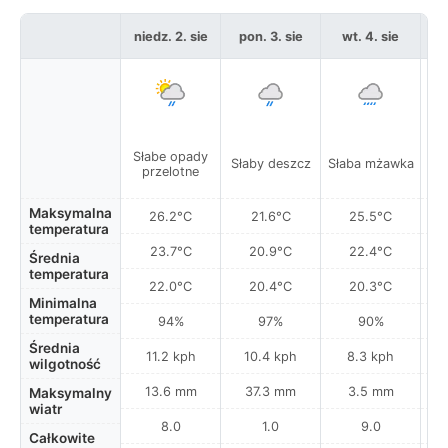
niedz. 2. sie
pon. 3. sie
wt. 4. sie
Słabe opady
C
Słaby deszcz
Słaba mżawka
przelotne
za
Maksymalna
26.2°C
21.6°C
25.5°C
temperatura
23.7°C
20.9°C
22.4°C
Średnia
temperatura
22.0°C
20.4°C
20.3°C
Minimalna
temperatura
94%
97%
90%
Średnia
11.2 kph
10.4 kph
8.3 kph
wilgotność
13.6 mm
37.3 mm
3.5 mm
Maksymalny
wiatr
8.0
1.0
9.0
Całkowite