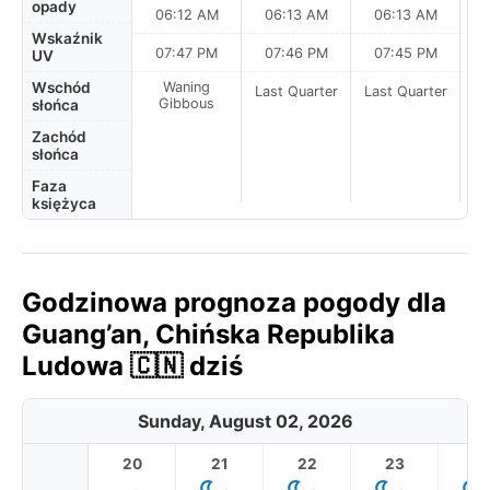
opady
06:12 AM
06:13 AM
06:13 AM
Wskaźnik
07:47 PM
07:46 PM
07:45 PM
UV
Wschód
Waning
Last Quarter
Last Quarter
La
Gibbous
słońca
Zachód
słońca
Faza
księżyca
Godzinowa prognoza pogody dla
Guang’an, Chińska Republika
Ludowa 🇨🇳 dziś
Sunday, August 02, 2026
20
21
22
23