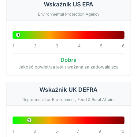
Wskaźnik US EPA
Environmental Protection Agency
1
1
2
3
4
5
6
Dobra
Jakość powietrza jest uważana za zadowalającą
Wskaźnik UK DEFRA
Department for Environment, Food & Rural Affairs
2
1
3
5
7
9
10