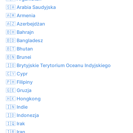
🇸🇦 Arabia Saudyjska
🇦🇲 Armenia
🇦🇿 Azerbejdżan
🇧🇭 Bahrajn
🇧🇩 Bangladesz
🇧🇹 Bhutan
🇧🇳 Brunei
🇮🇴 Brytyjskie Terytorium Oceanu Indyjskiego
🇨🇾 Cypr
🇵🇭 Filipiny
🇬🇪 Gruzja
🇭🇰 Hongkong
🇮🇳 Indie
🇮🇩 Indonezja
🇮🇶 Irak
🇮🇷 Iran