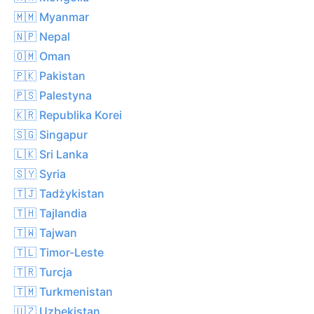
🇲🇲 Myanmar
🇳🇵 Nepal
🇴🇲 Oman
🇵🇰 Pakistan
🇵🇸 Palestyna
🇰🇷 Republika Korei
🇸🇬 Singapur
🇱🇰 Sri Lanka
🇸🇾 Syria
🇹🇯 Tadżykistan
🇹🇭 Tajlandia
🇹🇼 Tajwan
🇹🇱 Timor-Leste
🇹🇷 Turcja
🇹🇲 Turkmenistan
🇺🇿 Uzbekistan