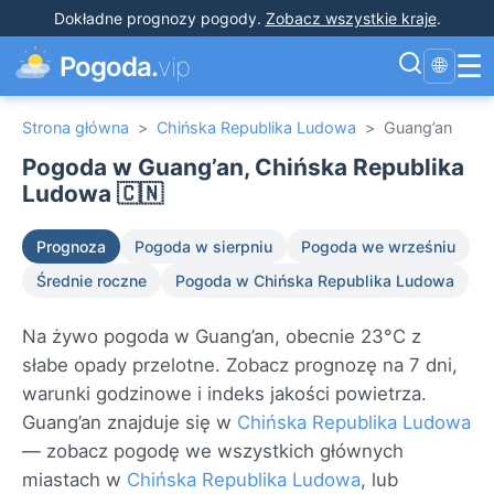
Dokładne prognozy pogody
.
Zobacz wszystkie kraje
.
☰
Pogoda.
vip
🌐
Strona główna
>
Chińska Republika Ludowa
>
Guang’an
Pogoda w Guang’an, Chińska Republika
Ludowa 🇨🇳
Prognoza
Pogoda w sierpniu
Pogoda we wrześniu
Średnie roczne
Pogoda w Chińska Republika Ludowa
Na żywo pogoda w Guang’an, obecnie 23°C z
słabe opady przelotne. Zobacz prognozę na 7 dni,
warunki godzinowe i indeks jakości powietrza.
Guang’an znajduje się w
Chińska Republika Ludowa
— zobacz pogodę we wszystkich głównych
miastach w
Chińska Republika Ludowa
, lub