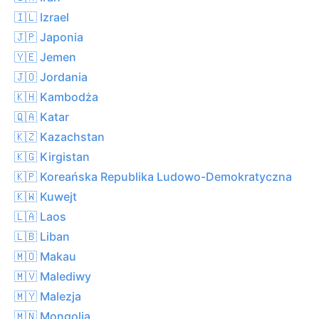
🇮🇱 Izrael
🇯🇵 Japonia
🇾🇪 Jemen
🇯🇴 Jordania
🇰🇭 Kambodża
🇶🇦 Katar
🇰🇿 Kazachstan
🇰🇬 Kirgistan
🇰🇵 Koreańska Republika Ludowo-Demokratyczna
🇰🇼 Kuwejt
🇱🇦 Laos
🇱🇧 Liban
🇲🇴 Makau
🇲🇻 Malediwy
🇲🇾 Malezja
🇲🇳 Mongolia