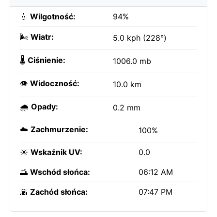
💧
Wilgotność:
94%
🌬️
Wiatr:
5.0 kph (228°)
🌡️
Ciśnienie:
1006.0 mb
👁️
Widoczność:
10.0 km
🌧️
Opady:
0.2 mm
☁️
Zachmurzenie:
100%
☀️
Wskaźnik UV:
0.0
🌅
Wschód słońca:
06:12 AM
🌇
Zachód słońca:
07:47 PM