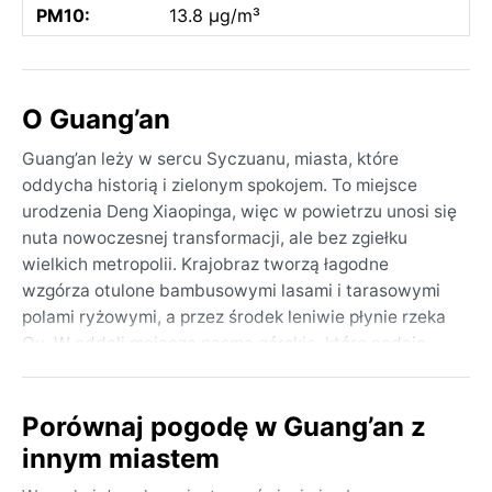
PM10:
13.8 µg/m³
O Guang’an
Guang’an leży w sercu Syczuanu, miasta, które
oddycha historią i zielonym spokojem. To miejsce
urodzenia Deng Xiaopinga, więc w powietrzu unosi się
nuta nowoczesnej transformacji, ale bez zgiełku
wielkich metropolii. Krajobraz tworzą łagodne
wzgórza otulone bambusowymi lasami i tarasowymi
polami ryżowymi, a przez środek leniwie płynie rzeka
Qu. W oddali majaczą pasma górskie, które nadają
okolicy surowy, a zarazem kojący charakter. W
obrębie miasta widać typowe syczuańskie kontrasty
Porównaj pogodę w Guang’an z
– stare, wąskie uliczki kontra nowe osiedla, a
wszędzie wszechobecna zieleń i wilgotne, ciepłe
innym miastem
powietrze.