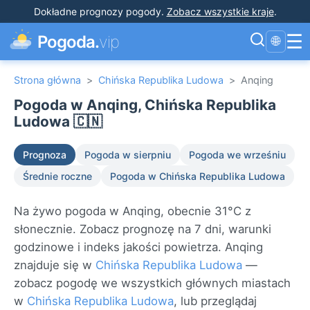
Dokładne prognozy pogody
.
Zobacz wszystkie kraje
.
☰
Pogoda.
vip
🌐
Strona główna
>
Chińska Republika Ludowa
>
Anqing
Pogoda w Anqing, Chińska Republika
Ludowa 🇨🇳
Prognoza
Pogoda w sierpniu
Pogoda we wrześniu
Średnie roczne
Pogoda w Chińska Republika Ludowa
Na żywo pogoda w Anqing, obecnie 31°C z
słonecznie. Zobacz prognozę na 7 dni, warunki
godzinowe i indeks jakości powietrza. Anqing
znajduje się w
Chińska Republika Ludowa
—
zobacz pogodę we wszystkich głównych miastach
w
Chińska Republika Ludowa
, lub przeglądaj