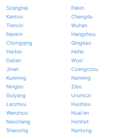
umiarkowane, a wilgotność nie przytłacza. W czerwcu
Szanghaj
Pekin
i lipcu miasto zmaga się z monsunowym deszczem,
Kanton
Chengdu
który potrafi utrzymywać się przez wiele dni, a pod
koniec lata zdarzają się pozostałości tajfunów,
Tiencin
Wuhan
przynoszące gwałtowne ulewy i silny wiatr. Zimą
Nankin
Hangzhou
częste są gęste mgły, które otulają Jangcy i nadają
Chongqing
Qingdao
miastu tajemniczy, melancholijny nastrój.
Harbin
Hefei
Dalian
Wuxi
Jinan
Czengczou
Kunming
Nanning
Ningbo
Zibo
Guiyang
Urumczi
Lanzhou
Huizhou
Wenzhou
Huai'an
Nanchang
Hohhot
Shaoxing
Nantong