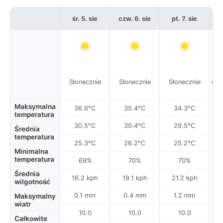
śr. 5. sie
czw. 6. sie
pt. 7. sie
s
M
Słonecznie
Słonecznie
Słonecznie
opa
w
Maksymalna
36.6°C
35.4°C
34.3°C
temperatura
30.5°C
30.4°C
29.5°C
Średnia
temperatura
25.3°C
26.2°C
25.2°C
Minimalna
temperatura
69%
70%
70%
Średnia
16.2 kph
19.1 kph
21.2 kph
wilgotność
0.1 mm
0.4 mm
1.2 mm
Maksymalny
wiatr
10.0
10.0
10.0
Całkowite