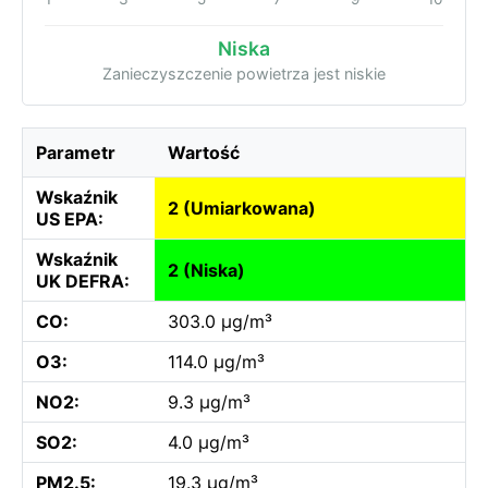
Niska
Zanieczyszczenie powietrza jest niskie
Parametr
Wartość
Wskaźnik
2 (Umiarkowana)
US EPA:
Wskaźnik
2 (Niska)
UK DEFRA:
CO:
303.0 µg/m³
O3:
114.0 µg/m³
NO2:
9.3 µg/m³
SO2:
4.0 µg/m³
PM2.5:
19.3 µg/m³