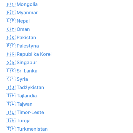
🇲🇳 Mongolia
🇲🇲 Myanmar
🇳🇵 Nepal
🇴🇲 Oman
🇵🇰 Pakistan
🇵🇸 Palestyna
🇰🇷 Republika Korei
🇸🇬 Singapur
🇱🇰 Sri Lanka
🇸🇾 Syria
🇹🇯 Tadżykistan
🇹🇭 Tajlandia
🇹🇼 Tajwan
🇹🇱 Timor-Leste
🇹🇷 Turcja
🇹🇲 Turkmenistan