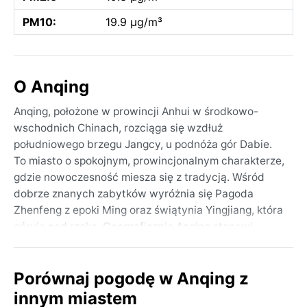
PM10:
19.9 µg/m³
O Anqing
Anqing, położone w prowincji Anhui w środkowo-
wschodnich Chinach, rozciąga się wzdłuż
południowego brzegu Jangcy, u podnóża gór Dabie.
To miasto o spokojnym, prowincjonalnym charakterze,
gdzie nowoczesność miesza się z tradycją. Wśród
dobrze znanych zabytków wyróżnia się Pagoda
Zhenfeng z epoki Ming oraz świątynia Yingjiang, która
góruje nad rzeką. Geograficznie Anqing stanowi
bramę do regionu znanego z pól ryżowych i herbaty, a
pobliskie wzgórza oferują malownicze szlaki.
Porównaj pogodę w Anqing z
Atmosfera jest tu mniej gorączkowa niż w wielkich
metropoliach, ale miasto tętni codziennym życiem, z
innym miastem