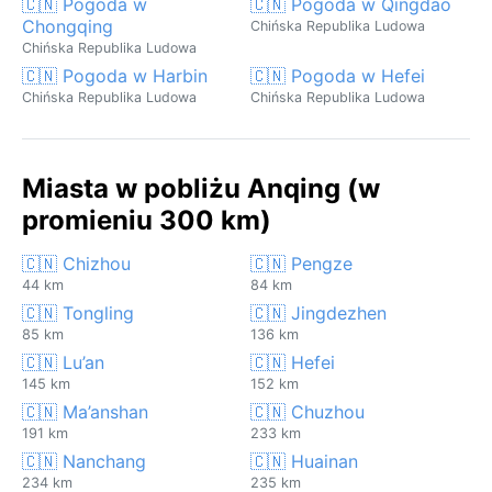
🇨🇳 Pogoda w
🇨🇳 Pogoda w Qingdao
Chongqing
Chińska Republika Ludowa
Chińska Republika Ludowa
🇨🇳 Pogoda w Harbin
🇨🇳 Pogoda w Hefei
Chińska Republika Ludowa
Chińska Republika Ludowa
Miasta w pobliżu Anqing (w
promieniu 300 km)
🇨🇳 Chizhou
🇨🇳 Pengze
44 km
84 km
🇨🇳 Tongling
🇨🇳 Jingdezhen
85 km
136 km
🇨🇳 Lu’an
🇨🇳 Hefei
145 km
152 km
🇨🇳 Ma’anshan
🇨🇳 Chuzhou
191 km
233 km
🇨🇳 Nanchang
🇨🇳 Huainan
234 km
235 km