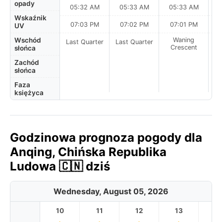
opady
05:32 AM
05:33 AM
05:33 AM
0
Wskaźnik
07:03 PM
07:02 PM
07:01 PM
UV
Wschód
Waning
Last Quarter
Last Quarter
Crescent
słońca
Zachód
słońca
Faza
księżyca
Godzinowa prognoza pogody dla
Anqing, Chińska Republika
Ludowa 🇨🇳 dziś
Wednesday, August 05, 2026
10
11
12
13
1