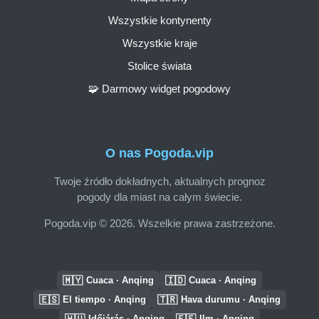
Wszystkie kontynenty
Wszystkie kraje
Stolice świata
🧩 Darmowy widget pogodowy
O nas Pogoda.vip
Twoje źródło dokładnych, aktualnych prognoz
pogody dla miast na całym świecie.
Pogoda.vip © 2026. Wszelkie prawa zastrzeżone.
🇲🇾
🇮🇩
Cuaca · Anqing
Cuaca · Anqing
🇪🇸
🇹🇷
El tiempo · Anqing
Hava durumu · Anqing
🇭🇺
🇪🇪
Időjárás · Anqing
Ilm · Anqing