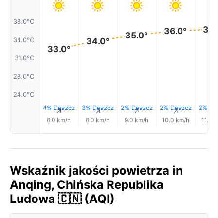
38.0°C
36.
36.0°
35.0°
34.0°
34.0°C
33.0°
31.0°C
28.0°C
24.0°C
4% Deszcz
3% Deszcz
2% Deszcz
2% Deszcz
2% De
↑
↑
↑
↑
8.0 km/h
8.0 km/h
9.0 km/h
10.0 km/h
11.0 
Wskaźnik jakości powietrza in
Anqing, Chińska Republika
Ludowa 🇨🇳 (AQI)