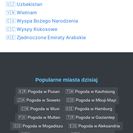
🇺🇿 Uzbekistan
🇻🇳 Wietnam
🇨🇽 Wyspa Bożego Narodzenia
🇨🇨 Wyspy Kokosowe
🇦🇪 Zjednoczone Emiraty Arabskie
Popularne miasta dzisiaj
🇰🇷 Pogoda w Pusan
🇹🇼 Pogoda w Kaohsiung
🇿🇦 Pogoda w Soweto
🇨🇩 Pogoda w Mbuji-Mayi
🇨🇳 Pogoda w Wuxi
🇩🇪 Pogoda w Hamburg
🇵🇰 Pogoda w Multan
🇹🇷 Pogoda w Gaziantep
🇸🇴 Pogoda w Mogadiszu
🇪🇬 Pogoda w Aleksandria