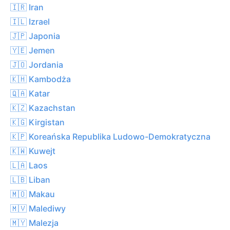
🇮🇷 Iran
🇮🇱 Izrael
🇯🇵 Japonia
🇾🇪 Jemen
🇯🇴 Jordania
🇰🇭 Kambodża
🇶🇦 Katar
🇰🇿 Kazachstan
🇰🇬 Kirgistan
🇰🇵 Koreańska Republika Ludowo-Demokratyczna
🇰🇼 Kuwejt
🇱🇦 Laos
🇱🇧 Liban
🇲🇴 Makau
🇲🇻 Malediwy
🇲🇾 Malezja