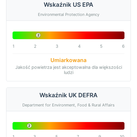
Wskaźnik US EPA
Environmental Protection Agency
2
1
2
3
4
5
6
Umiarkowana
Jakość powietrza jest akceptowalna dla większości
ludzi
Wskaźnik UK DEFRA
Department for Environment, Food & Rural Affairs
2
1
3
5
7
9
10