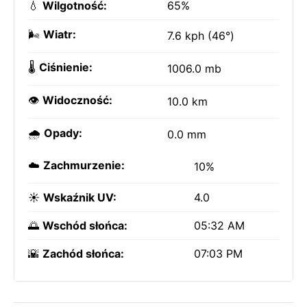
💧
Wilgotność:
65%
🌬️
Wiatr:
7.6 kph (46°)
🌡️
Ciśnienie:
1006.0 mb
👁️
Widoczność:
10.0 km
🌧️
Opady:
0.0 mm
☁️
Zachmurzenie:
10%
☀️
Wskaźnik UV:
4.0
🌅
Wschód słońca:
05:32 AM
🌇
Zachód słońca:
07:03 PM