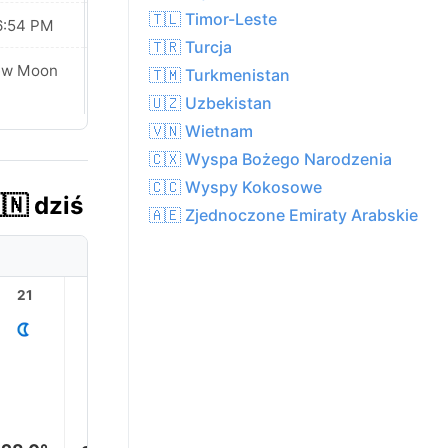
🇹🇱 Timor-Leste
6:54 PM
06:53 PM
🇹🇷 Turcja
ew Moon
New Moon
🇹🇲 Turkmenistan
🇺🇿 Uzbekistan
🇻🇳 Wietnam
🇨🇽 Wyspa Bożego Narodzenia
🇨🇨 Wyspy Kokosowe
🇳 dziś
🇦🇪 Zjednoczone Emiraty Arabskie
21
22
23
1
2