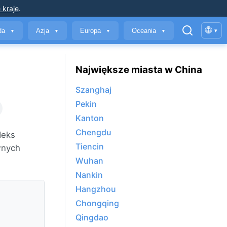
 kraje
.
🌐
yda
Azja
Europa
Oceania
▾
▼
▼
▼
▼
Największe miasta w China
Szanghaj
Pekin
Kanton
Chengdu
deks
Tiencin
wnych
Wuhan
Nankin
Hangzhou
Chongqing
Qingdao