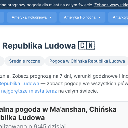
dne prognozy pogody
dla miast na całym świecie
.
Zobacz wszystkie
Ameryka Południowa
Ameryka Północna
Antarkt
▼
▼
 Republika Ludowa 🇨🇳
Średnie roczne
Pogoda w Chińska Republika Ludowa
nie. Zobacz prognozę na 7 dni, warunki godzinowe i in
Republika Ludowa
— zobacz pogodę we wszystkich głó
j
najgorętsze miasta teraz
na całym świecie.
alna pogoda w Ma’anshan, Chińska
blika Ludowa
alizowano o 9:45 dzisiaj