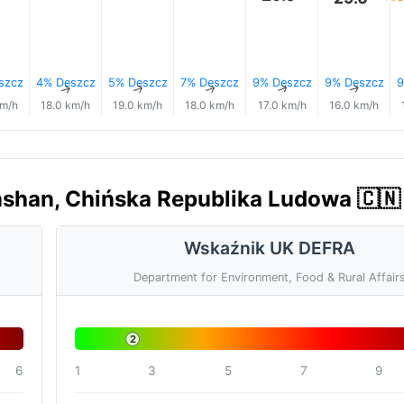
szcz
4% Deszcz
5% Deszcz
7% Deszcz
9% Deszcz
9% Deszcz
9
↑
↑
↑
↑
↑
↑
km/h
18.0 km/h
19.0 km/h
18.0 km/h
17.0 km/h
16.0 km/h
nshan, Chińska Republika Ludowa 🇨🇳
Wskaźnik UK DEFRA
Department for Environment, Food & Rural Affair
2
6
1
3
5
7
9