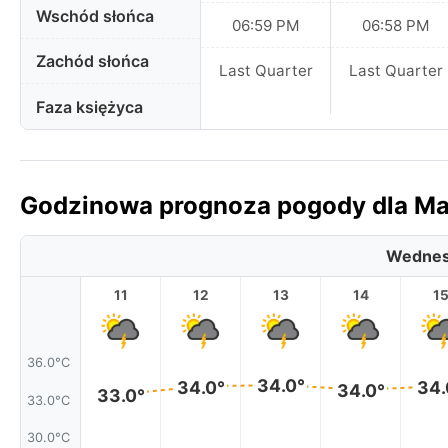
Wschód słońca
06:59 PM
06:58 PM
Zachód słońca
Last Quarter
Last Quarter
Faza księżyca
Godzinowa prognoza pogody dla Ma’
Wednes
11
12
13
14
1
36.0°C
34.0°
34.0°
34.
34.0°
33.0°
33.0°C
30.0°C