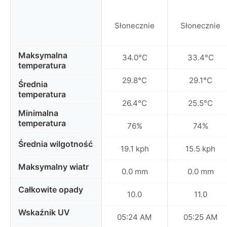
Słonecznie
Słonecznie
Maksymalna
34.0°C
33.4°C
temperatura
29.8°C
29.1°C
Średnia
temperatura
26.4°C
25.5°C
Minimalna
temperatura
76%
74%
Średnia wilgotność
19.1 kph
15.5 kph
Maksymalny wiatr
0.0 mm
0.0 mm
Całkowite opady
10.0
11.0
Wskaźnik UV
05:24 AM
05:25 AM