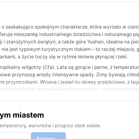
o o zaskakująco spokojnym charakterze, które wyrosło w cieni
feruje mieszankę industrialnego dziedzictwa i naturalnego pi
ji i starożytnych świątyń, a także góra Yushan, idealna na pie
nie jest typowym turystycznym tłokiem – to raczej miejsce, 
rkami, a życie toczy się w rytmie leniwie płynącej rzeki.
opikalny wilgotny (Cfa). Lata są gorące i parne, z temperatu
nowe przynoszą wtedy intensywne opady. Zimy bywają chłod
mi przymrozkami. Wiosna i jesień to okresy przejściowe, z ła
rto mieć lekkie, przewiewne rzeczy na lato, ciepłą kurtkę na 
ej od czerwca do sierpnia.
ecień–maj) i jesień (październik–listopad), gdy temperatury 
nym miastem
zjawiskiem są letnie ulewy związane z monsunem, które czas
ojawia się mgła, zwłaszcza nad rzeką, ale śnieg to rzadkość 
emperatury, warunków i prognoz obok siebie.
bez skrajności, późna wiosna i wczesna jesień są tu najbardzi
Porównaj →