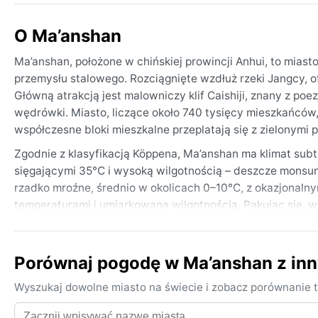
O Ma’anshan
Ma’anshan, położone w chińskiej prowincji Anhui, to miast
przemysłu stalowego. Rozciągnięte wzdłuż rzeki Jangcy, o
Główną atrakcją jest malowniczy klif Caishiji, znany z poez
wędrówki. Miasto, liczące około 740 tysięcy mieszkańców, 
współczesne bloki mieszkalne przeplatają się z zielonymi pa
Zgodnie z klasyfikacją Köppena, Ma’anshan ma klimat subtr
sięgającymi 35°C i wysoką wilgotnością – deszcze monsu
rzadko mroźne, średnio w okolicach 0–10°C, z okazjonalny
temperaturami i umiarkowaną wilgotnością. Pakując się, wa
zawsze parasol – deszcz pada tu przez cały rok, a najwięc
Najlepszy czas na wizytę pod kątem pogody to wiosna (kwi
Porównaj pogodę w Ma’anshan z in
przyjemnie ciepłe, a opady rzadsze. Charakterystycznym 
przynoszą resztki tajfunów z wybrzeża. Zimą sporadycznie p
Wyszukaj dowolne miasto na świecie i zobacz porównanie t
spadnie, znika w ciągu dnia. Dla miłośników łagodnej aury 
przewidywalne.