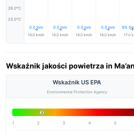
26.0°C
23.0°C
0.0 mm
0.0 mm
0.0 mm
0.0 mm
8% De
↑
↑
↑
↑
19.0 km/h
19.0 km/h
19.0 km/h
18.0 km/h
17.0 
Wskaźnik jakości powietrza in Ma’a
Wskaźnik US EPA
Environmental Protection Agency
2
1
2
3
4
5