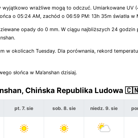
by wyjątkowo wrażliwe mogą to odczuć. Umiarkowane UV 
ońca o 05:24 AM, zachód o 06:59 PM: 13h 35m światła w 
ziewane opady do 0 mm. W ciągu najbliższych 24 godzin
anshan.
ym w okolicach Tuesday. Dla porównania, rekord temperatur
owego słońca w Ma’anshan dzisiaj.
nshan, Chińska Republika Ludowa 🇨
pt. 7. sie
sob. 8. sie
niedz. 9. sie
pon