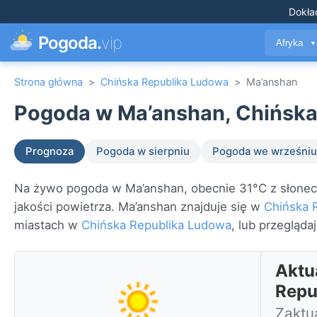
Dokła
Pogoda.
vip
Afryka
▼
Strona główna
>
Chińska Republika Ludowa
>
Ma’anshan
Pogoda w Ma’anshan, Chińska
Prognoza
Pogoda w sierpniu
Pogoda we wrześniu
Na żywo pogoda w Ma’anshan, obecnie 31°C z słonecz
jakości powietrza. Ma’anshan znajduje się w
Chińska 
miastach w
Chińska Republika Ludowa
, lub przegląda
Aktu
Repu
Zaktu