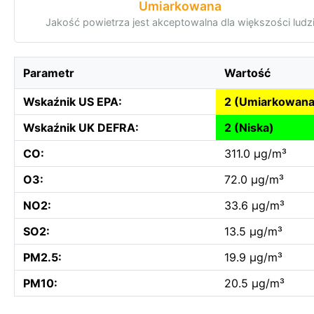
Umiarkowana
Jakość powietrza jest akceptowalna dla większości ludz
Parametr
Wartość
Wskaźnik US EPA:
2 (Umiarkowana
Wskaźnik UK DEFRA:
2 (Niska)
CO:
311.0 µg/m³
O3:
72.0 µg/m³
NO2:
33.6 µg/m³
SO2:
13.5 µg/m³
PM2.5:
19.9 µg/m³
PM10:
20.5 µg/m³