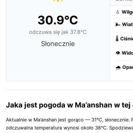
💧
Wilg
30.9°C
🌬️
Wiat
odczuwa się jak 37.8°C
🌡️
Ciśni
Słonecznie
👁️
Wido
🌧️
Opa
Jaka jest pogoda w Ma’anshan w tej 
Aktualnie w Ma’anshan jest gorąco — 31°C, słonecznie.
odczuwalna temperatura wynosi około 38°C. Spodziewaj