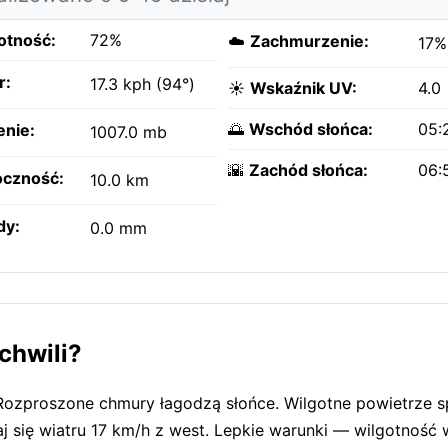
otność:
72%
☁️
Zachmurzenie:
17%
r:
17.3 kph (94°)
☀️
Wskaźnik UV:
4.0
🌅
Wschód słońca:
05:
enie:
1007.0 mb
🌇
Zachód słońca:
06:
czność:
10.0 km
dy:
0.0 mm
chwili?
 Rozproszone chmury łagodzą słońce. Wilgotne powietrze s
 się wiatru 17 km/h z west. Lepkie warunki — wilgotność 