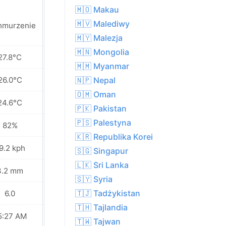
🇲🇴 Makau
Umiarkowany
🇲🇻 Malediwy
hmurzenie
deszcz
🇲🇾 Malezja
🇲🇳 Mongolia
27.8°C
25.3°C
🇲🇲 Myanmar
26.0°C
22.6°C
🇳🇵 Nepal
🇴🇲 Oman
24.6°C
21.2°C
🇵🇰 Pakistan
🇵🇸 Palestyna
82%
89%
🇰🇷 Republika Korei
9.2 kph
45.4 kph
🇸🇬 Singapur
🇱🇰 Sri Lanka
3.2 mm
28.8 mm
🇸🇾 Syria
🇹🇯 Tadżykistan
6.0
5.0
🇹🇭 Tajlandia
5:27 AM
05:28 AM
🇹🇼 Tajwan