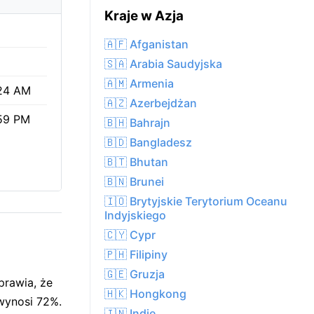
Kraje w Azja
🇦🇫 Afganistan
🇸🇦 Arabia Saudyjska
🇦🇲 Armenia
24 AM
🇦🇿 Azerbejdżan
59 PM
🇧🇭 Bahrajn
🇧🇩 Bangladesz
🇧🇹 Bhutan
🇧🇳 Brunei
🇮🇴 Brytyjskie Terytorium Oceanu
Indyjskiego
🇨🇾 Cypr
🇵🇭 Filipiny
🇬🇪 Gruzja
prawia, że
🇭🇰 Hongkong
wynosi 72%.
🇮🇳 Indie