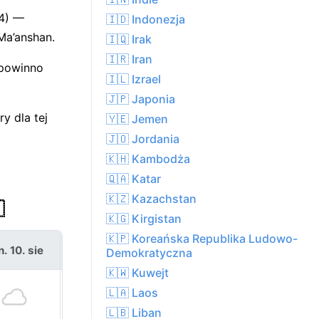
(4) —
🇮🇩 Indonezja
Ma’anshan.
🇮🇶 Irak
🇮🇷 Iran
 powinno
🇮🇱 Izrael
🇯🇵 Japonia
y dla tej
🇾🇪 Jemen
🇯🇴 Jordania
🇰🇭 Kambodża
🇶🇦 Katar
🇰🇿 Kazachstan

🇰🇬 Kirgistan
🇰🇵 Koreańska Republika Ludowo-
. 10. sie
wt. 11. sie
Demokratyczna
🇰🇼 Kuwejt
🇱🇦 Laos
🇱🇧 Liban