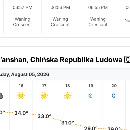
06:57 PM
06:56 PM
06:55 PM
0
Waning
Waning
Waning
N
Crescent
Crescent
Crescent
anshan, Chińska Republika Ludowa 🇨
day, August 05, 2026
5
16
17
18
19
20
0°
34.0°
33.0°
31.0°
29.0°
29.0°