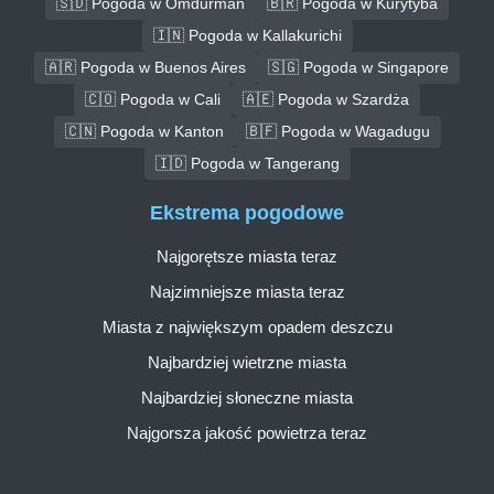
🇸🇩 Pogoda w Omdurman
🇧🇷 Pogoda w Kurytyba
🇮🇳 Pogoda w Kallakurichi
🇦🇷 Pogoda w Buenos Aires
🇸🇬 Pogoda w Singapore
🇨🇴 Pogoda w Cali
🇦🇪 Pogoda w Szardża
🇨🇳 Pogoda w Kanton
🇧🇫 Pogoda w Wagadugu
🇮🇩 Pogoda w Tangerang
Ekstrema pogodowe
Najgorętsze miasta teraz
Najzimniejsze miasta teraz
Miasta z największym opadem deszczu
Najbardziej wietrzne miasta
Najbardziej słoneczne miasta
Najgorsza jakość powietrza teraz