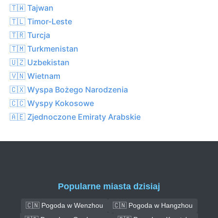
🇹🇼 Tajwan
🇹🇱 Timor-Leste
🇹🇷 Turcja
🇹🇲 Turkmenistan
🇺🇿 Uzbekistan
🇻🇳 Wietnam
🇨🇽 Wyspa Bożego Narodzenia
🇨🇨 Wyspy Kokosowe
🇦🇪 Zjednoczone Emiraty Arabskie
Popularne miasta dzisiaj
🇨🇳 Pogoda w Wenzhou
🇨🇳 Pogoda w Hangzhou