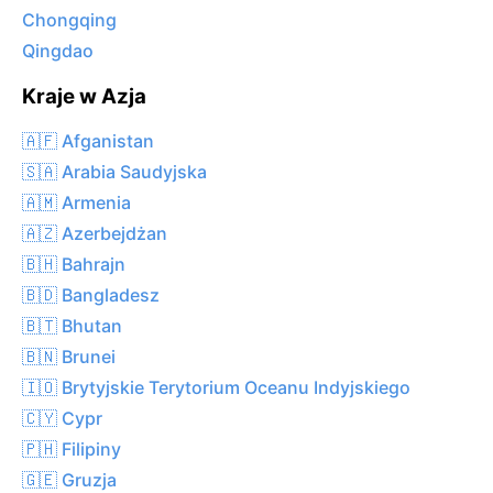
Chongqing
Qingdao
Kraje w Azja
🇦🇫 Afganistan
🇸🇦 Arabia Saudyjska
🇦🇲 Armenia
🇦🇿 Azerbejdżan
🇧🇭 Bahrajn
🇧🇩 Bangladesz
🇧🇹 Bhutan
🇧🇳 Brunei
🇮🇴 Brytyjskie Terytorium Oceanu Indyjskiego
🇨🇾 Cypr
🇵🇭 Filipiny
🇬🇪 Gruzja