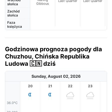
Wschód
Last Quarter
Last Quarter
La
Gibbous
słońca
Zachód
słońca
Faza
księżyca
Godzinowa prognoza pogody dla
Chuzhou, Chińska Republika
Ludowa 🇨🇳 dziś
Sunday, August 02, 2026
20
21
22
23
36.0°C