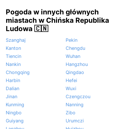
Pogoda w innych głównych
miastach w Chińska Republika
Ludowa 🇨🇳
Szanghaj
Pekin
Kanton
Chengdu
Tiencin
Wuhan
Nankin
Hangzhou
Chongqing
Qingdao
Harbin
Hefei
Dalian
Wuxi
Jinan
Czengczou
Kunming
Nanning
Ningbo
Zibo
Guiyang
Urumczi
Lanzhou
Huizhou