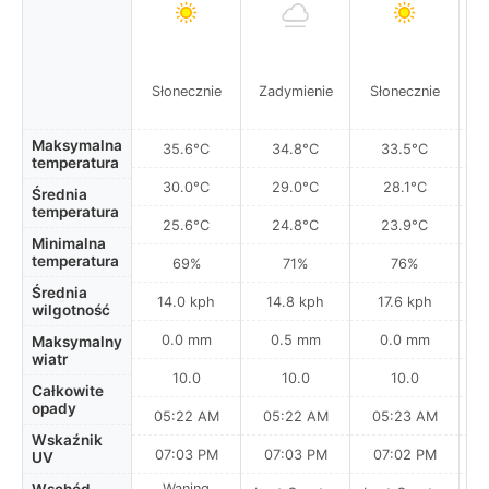
C
Słonecznie
Zadymienie
Słonecznie
za
Maksymalna
35.6°C
34.8°C
33.5°C
temperatura
30.0°C
29.0°C
28.1°C
Średnia
temperatura
25.6°C
24.8°C
23.9°C
Minimalna
temperatura
69%
71%
76%
Średnia
14.0 kph
14.8 kph
17.6 kph
wilgotność
0.0 mm
0.5 mm
0.0 mm
Maksymalny
wiatr
10.0
10.0
10.0
Całkowite
opady
05:22 AM
05:22 AM
05:23 AM
0
Wskaźnik
07:03 PM
07:03 PM
07:02 PM
UV
Waning