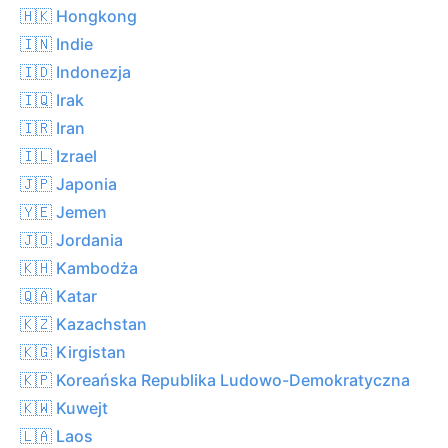
🇭🇰 Hongkong
🇮🇳 Indie
🇮🇩 Indonezja
🇮🇶 Irak
🇮🇷 Iran
🇮🇱 Izrael
🇯🇵 Japonia
🇾🇪 Jemen
🇯🇴 Jordania
🇰🇭 Kambodża
🇶🇦 Katar
🇰🇿 Kazachstan
🇰🇬 Kirgistan
🇰🇵 Koreańska Republika Ludowo-Demokratyczna
🇰🇼 Kuwejt
🇱🇦 Laos