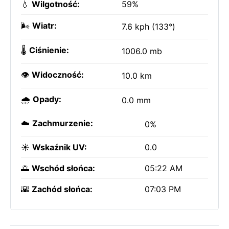
💧
Wilgotność:
59%
🌬️
Wiatr:
7.6 kph (133°)
🌡️
Ciśnienie:
1006.0 mb
👁️
Widoczność:
10.0 km
🌧️
Opady:
0.0 mm
☁️
Zachmurzenie:
0%
☀️
Wskaźnik UV:
0.0
🌅
Wschód słońca:
05:22 AM
🌇
Zachód słońca:
07:03 PM