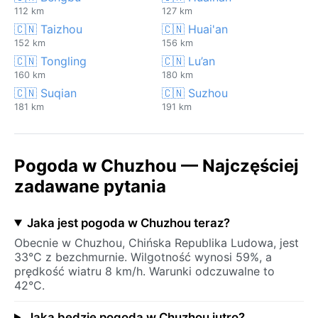
112 km
127 km
🇨🇳 Taizhou
🇨🇳 Huai'an
152 km
156 km
🇨🇳 Tongling
🇨🇳 Lu’an
160 km
180 km
🇨🇳 Suqian
🇨🇳 Suzhou
181 km
191 km
Pogoda w Chuzhou — Najczęściej
zadawane pytania
Jaka jest pogoda w Chuzhou teraz?
Obecnie w Chuzhou, Chińska Republika Ludowa, jest
33°C z bezchmurnie. Wilgotność wynosi 59%, a
prędkość wiatru 8 km/h. Warunki odczuwalne to
42°C.
Jaka będzie pogoda w Chuzhou jutro?