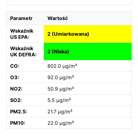
Parametr
Wartość
Wskaźnik
2 (Umiarkowana)
US EPA:
Wskaźnik
2 (Niska)
UK DEFRA:
CO:
802.0 µg/m³
O3:
92.0 µg/m³
NO2:
50.9 µg/m³
SO2:
5.5 µg/m³
PM2.5:
21.7 µg/m³
PM10:
22.0 µg/m³