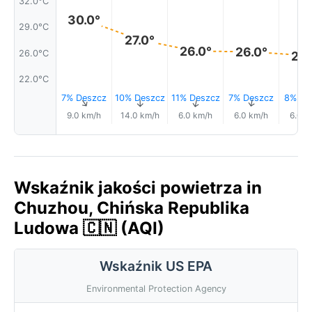
32.0°C
30.0°
29.0°C
27.0°
26.0°
26.0°
26.0°C
25.
22.0°C
7% Deszcz
10% Deszcz
11% Deszcz
7% Deszcz
8% De
↑
↑
↑
↑
9.0 km/h
14.0 km/h
6.0 km/h
6.0 km/h
6.0 k
Wskaźnik jakości powietrza in
Chuzhou, Chińska Republika
Ludowa 🇨🇳 (AQI)
Wskaźnik US EPA
Environmental Protection Agency