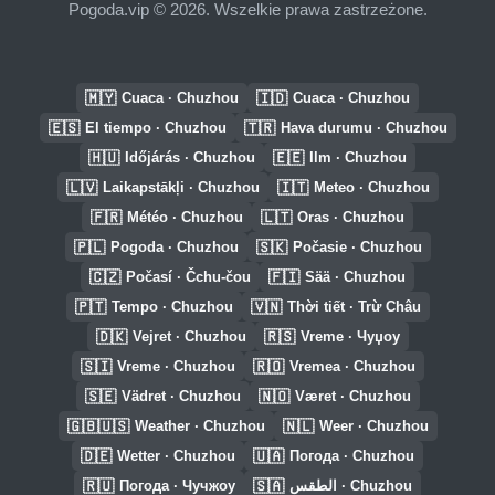
Pogoda.vip © 2026. Wszelkie prawa zastrzeżone.
🇲🇾
🇮🇩
Cuaca · Chuzhou
Cuaca · Chuzhou
🇪🇸
🇹🇷
El tiempo · Chuzhou
Hava durumu · Chuzhou
🇭🇺
🇪🇪
Időjárás · Chuzhou
Ilm · Chuzhou
🇱🇻
🇮🇹
Laikapstākļi · Chuzhou
Meteo · Chuzhou
🇫🇷
🇱🇹
Météo · Chuzhou
Oras · Chuzhou
🇵🇱
🇸🇰
Pogoda · Chuzhou
Počasie · Chuzhou
🇨🇿
🇫🇮
Počasí · Čchu-čou
Sää · Chuzhou
🇵🇹
🇻🇳
Tempo · Chuzhou
Thời tiết · Trừ Châu
🇩🇰
🇷🇸
Vejret · Chuzhou
Vreme · Чуџоу
🇸🇮
🇷🇴
Vreme · Chuzhou
Vremea · Chuzhou
🇸🇪
🇳🇴
Vädret · Chuzhou
Været · Chuzhou
🇬🇧🇺🇸
🇳🇱
Weather · Chuzhou
Weer · Chuzhou
🇩🇪
🇺🇦
Wetter · Chuzhou
Погода · Chuzhou
🇷🇺
🇸🇦
Погода · Чучжоу
الطقس · Chuzhou