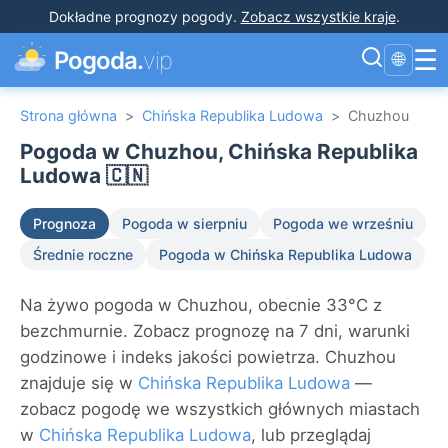
Dokładne prognozy pogody
.
Zobacz wszystkie kraje
.
☰
Pogoda.
vip
🌐
Strona główna
>
Chińska Republika Ludowa
>
Chuzhou
Pogoda w Chuzhou, Chińska Republika
Ludowa 🇨🇳
Prognoza
Pogoda w sierpniu
Pogoda we wrześniu
Średnie roczne
Pogoda w Chińska Republika Ludowa
Na żywo pogoda w Chuzhou, obecnie 33°C z
bezchmurnie. Zobacz prognozę na 7 dni, warunki
godzinowe i indeks jakości powietrza. Chuzhou
znajduje się w
Chińska Republika Ludowa
—
zobacz pogodę we wszystkich głównych miastach
w
Chińska Republika Ludowa
, lub przeglądaj