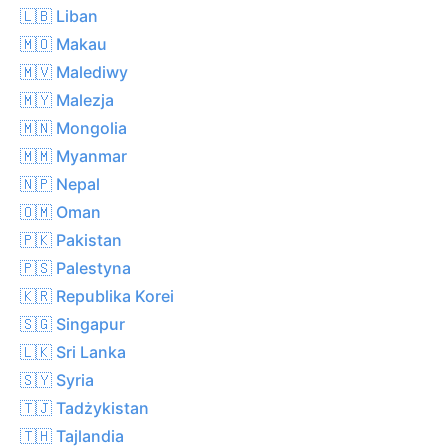
🇱🇧 Liban
🇲🇴 Makau
🇲🇻 Malediwy
🇲🇾 Malezja
🇲🇳 Mongolia
🇲🇲 Myanmar
🇳🇵 Nepal
🇴🇲 Oman
🇵🇰 Pakistan
🇵🇸 Palestyna
🇰🇷 Republika Korei
🇸🇬 Singapur
🇱🇰 Sri Lanka
🇸🇾 Syria
🇹🇯 Tadżykistan
🇹🇭 Tajlandia