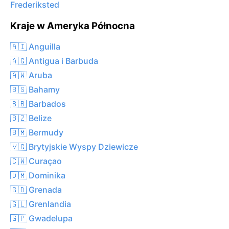
Frederiksted
Kraje w Ameryka Północna
🇦🇮 Anguilla
🇦🇬 Antigua i Barbuda
🇦🇼 Aruba
🇧🇸 Bahamy
🇧🇧 Barbados
🇧🇿 Belize
🇧🇲 Bermudy
🇻🇬 Brytyjskie Wyspy Dziewicze
🇨🇼 Curaçao
🇩🇲 Dominika
🇬🇩 Grenada
🇬🇱 Grenlandia
🇬🇵 Gwadelupa