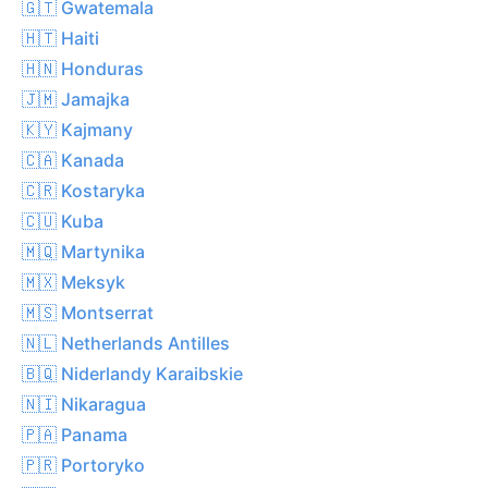
🇬🇹 Gwatemala
🇭🇹 Haiti
🇭🇳 Honduras
🇯🇲 Jamajka
🇰🇾 Kajmany
🇨🇦 Kanada
🇨🇷 Kostaryka
🇨🇺 Kuba
🇲🇶 Martynika
🇲🇽 Meksyk
🇲🇸 Montserrat
🇳🇱 Netherlands Antilles
🇧🇶 Niderlandy Karaibskie
🇳🇮 Nikaragua
🇵🇦 Panama
🇵🇷 Portoryko