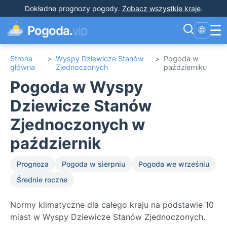
Dokładne prognozy pogody
.
Zobacz wszystkie kraje
.
☰
Pogoda.
vip
🌐
Strona
>
Wyspy Dziewicze Stanów
>
Pogoda w
główna
Zjednoczonych
październiku
Pogoda w Wyspy
Dziewicze Stanów
Zjednoczonych w
październik
Prognoza
Pogoda w sierpniu
Pogoda we wrześniu
Średnie roczne
Normy klimatyczne dla całego kraju na podstawie 10
miast w Wyspy Dziewicze Stanów Zjednoczonych.