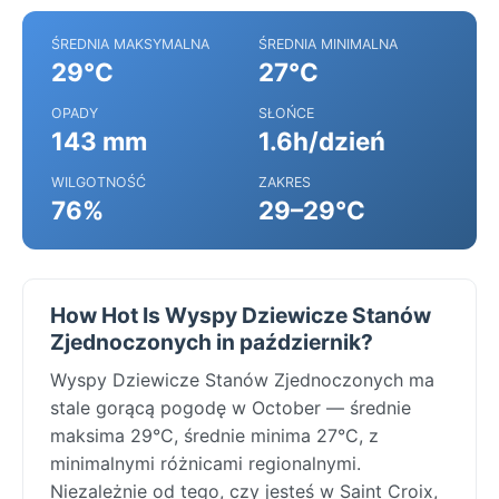
ŚREDNIA MAKSYMALNA
ŚREDNIA MINIMALNA
29°C
27°C
OPADY
SŁOŃCE
143 mm
1.6h/dzień
WILGOTNOŚĆ
ZAKRES
76%
29–29°C
How Hot Is Wyspy Dziewicze Stanów
Zjednoczonych in październik?
Wyspy Dziewicze Stanów Zjednoczonych ma
stale gorącą pogodę w October — średnie
maksima 29°C, średnie minima 27°C, z
minimalnymi różnicami regionalnymi.
Niezależnie od tego, czy jesteś w Saint Croix,