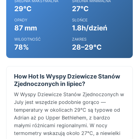
ŚREDNIA MAKSYMALNA
ŚREDNIA MINIMALNA
29°C
27°C
OPADY
SŁOŃCE
87 mm
1.8h/dzień
WILGOTNOŚĆ
ZAKRES
78%
28–29°C
How Hot Is Wyspy Dziewicze Stanów
Zjednoczonych in lipiec?
W Wyspy Dziewicze Stanów Zjednoczonych w
July jest wszędzie podobnie gorąco —
temperatury w okolicach 29°C są typowe od
Adrian aż po Upper Bethlehem, z bardzo
małymi różnicami regionalnymi. W nocy
termometry wskazują około 27°C, a niewielki