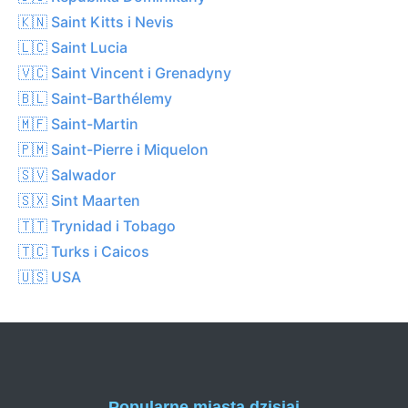
🇰🇳 Saint Kitts i Nevis
🇱🇨 Saint Lucia
🇻🇨 Saint Vincent i Grenadyny
🇧🇱 Saint-Barthélemy
🇲🇫 Saint-Martin
🇵🇲 Saint-Pierre i Miquelon
🇸🇻 Salwador
🇸🇽 Sint Maarten
🇹🇹 Trynidad i Tobago
🇹🇨 Turks i Caicos
🇺🇸 USA
Popularne miasta dzisiaj