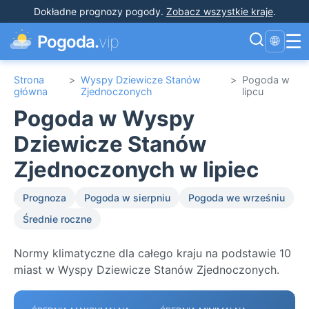
Dokładne prognozy pogody
.
Zobacz wszystkie kraje
.
☰
Pogoda.
vip
🌐
Strona
>
Wyspy Dziewicze Stanów
>
Pogoda w
główna
Zjednoczonych
lipcu
Pogoda w Wyspy
Dziewicze Stanów
Zjednoczonych w lipiec
Prognoza
Pogoda w sierpniu
Pogoda we wrześniu
Średnie roczne
Normy klimatyczne dla całego kraju na podstawie 10
miast w Wyspy Dziewicze Stanów Zjednoczonych.