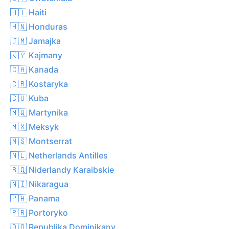
🇭🇹 Haiti
🇭🇳 Honduras
🇯🇲 Jamajka
🇰🇾 Kajmany
🇨🇦 Kanada
🇨🇷 Kostaryka
🇨🇺 Kuba
🇲🇶 Martynika
🇲🇽 Meksyk
🇲🇸 Montserrat
🇳🇱 Netherlands Antilles
🇧🇶 Niderlandy Karaibskie
🇳🇮 Nikaragua
🇵🇦 Panama
🇵🇷 Portoryko
🇩🇴 Republika Dominikany