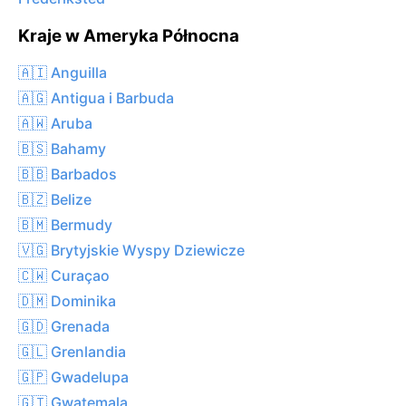
Kraje w Ameryka Północna
🇦🇮 Anguilla
🇦🇬 Antigua i Barbuda
🇦🇼 Aruba
🇧🇸 Bahamy
🇧🇧 Barbados
🇧🇿 Belize
🇧🇲 Bermudy
🇻🇬 Brytyjskie Wyspy Dziewicze
🇨🇼 Curaçao
🇩🇲 Dominika
🇬🇩 Grenada
🇬🇱 Grenlandia
🇬🇵 Gwadelupa
🇬🇹 Gwatemala