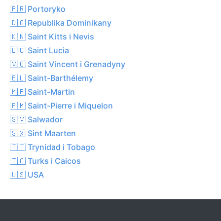
🇵🇷 Portoryko
🇩🇴 Republika Dominikany
🇰🇳 Saint Kitts i Nevis
🇱🇨 Saint Lucia
🇻🇨 Saint Vincent i Grenadyny
🇧🇱 Saint-Barthélemy
🇲🇫 Saint-Martin
🇵🇲 Saint-Pierre i Miquelon
🇸🇻 Salwador
🇸🇽 Sint Maarten
🇹🇹 Trynidad i Tobago
🇹🇨 Turks i Caicos
🇺🇸 USA