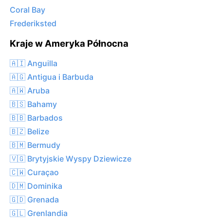
Coral Bay
Frederiksted
Kraje w Ameryka Północna
🇦🇮 Anguilla
🇦🇬 Antigua i Barbuda
🇦🇼 Aruba
🇧🇸 Bahamy
🇧🇧 Barbados
🇧🇿 Belize
🇧🇲 Bermudy
🇻🇬 Brytyjskie Wyspy Dziewicze
🇨🇼 Curaçao
🇩🇲 Dominika
🇬🇩 Grenada
🇬🇱 Grenlandia