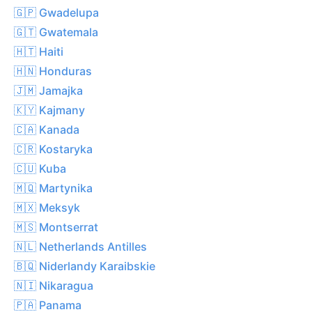
🇬🇵 Gwadelupa
🇬🇹 Gwatemala
🇭🇹 Haiti
🇭🇳 Honduras
🇯🇲 Jamajka
🇰🇾 Kajmany
🇨🇦 Kanada
🇨🇷 Kostaryka
🇨🇺 Kuba
🇲🇶 Martynika
🇲🇽 Meksyk
🇲🇸 Montserrat
🇳🇱 Netherlands Antilles
🇧🇶 Niderlandy Karaibskie
🇳🇮 Nikaragua
🇵🇦 Panama