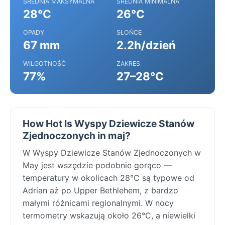
ŚREDNIA MAKSYMALNA
ŚREDNIA MINIMALNA
28°C
26°C
OPADY
SŁOŃCE
67 mm
2.2h/dzień
WILGOTNOŚĆ
ZAKRES
77%
27–28°C
How Hot Is Wyspy Dziewicze Stanów
Zjednoczonych in maj?
W Wyspy Dziewicze Stanów Zjednoczonych w
May jest wszędzie podobnie gorąco —
temperatury w okolicach 28°C są typowe od
Adrian aż po Upper Bethlehem, z bardzo
małymi różnicami regionalnymi. W nocy
termometry wskazują około 26°C, a niewielki