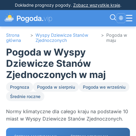
Dokładne prognozy pogody
.
Zobacz wszystkie kraje
.
☰
Pogoda.
vip
🌐
Strona
>
Wyspy Dziewicze Stanów
>
Pogoda w
główna
Zjednoczonych
maju
Pogoda w Wyspy
Dziewicze Stanów
Zjednoczonych w maj
Prognoza
Pogoda w sierpniu
Pogoda we wrześniu
Średnie roczne
Normy klimatyczne dla całego kraju na podstawie 10
miast w Wyspy Dziewicze Stanów Zjednoczonych.