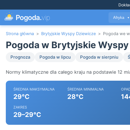
Dokła
Pogoda.
vip
Afryka
▼
Strona główna
>
Brytyjskie Wyspy Dziewicze
>
Pogoda we w
Pogoda w Brytyjskie Wyspy
Prognoza
Pogoda w lipcu
Pogoda w sierpniu
Ś
Normy klimatyczne dla całego kraju na podstawie 12 mi
ŚREDNIA MAKSYMALNA
ŚREDNIA MINIMALNA
OPA
29°C
28°C
14
ZAKRES
29–29°C