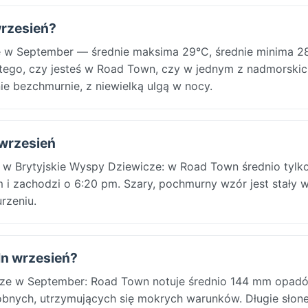
wrzesień?
ę w September — średnie maksima 29°C, średnie minima 28
 tego, czy jesteś w Road Town, czy w jednym z nadmorskic
ie bezchmurnie, z niewielką ulgą w nocy.
 wrzesień
r w Brytyjskie Wyspy Dziewicze: w Road Town średnio tylko
 i zachodzi o 6:20 pm. Szary, pochmurny wzór jest stały 
rzeniu.
 In wrzesień?
icze w September: Road Town notuje średnio 144 mm opad
obnych, utrzymujących się mokrych warunków. Długie słon