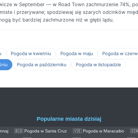
ewicze w September — w Road Town zachmurzenie 74%, p
amiste i przerywane; spodziewaj się szarych odcinków mię
ogą być bardziej zachmurzone niż w głębi lądu.
u
Pogoda w kwietniu
Pogoda w maju
Pogoda w czerw
śniu
Pogoda w październiku
Pogoda w listopadzie
Popularne miasta dzisiaj
nnaj
🇧🇴 Pogoda w Santa Cruz
🇻🇪 Pogoda w Maracaibo
🇸