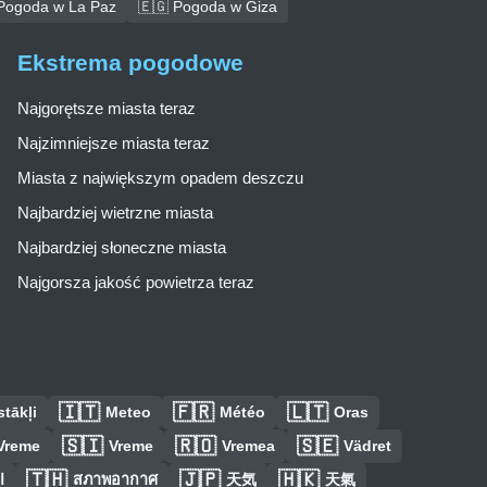
Pogoda w La Paz
🇪🇬 Pogoda w Giza
Ekstrema pogodowe
Najgorętsze miasta teraz
Najzimniejsze miasta teraz
Miasta z największym opadem deszczu
Najbardziej wietrzne miasta
Najbardziej słoneczne miasta
Najgorsza jakość powietrza teraz
🇮🇹
🇫🇷
🇱🇹
tākļi
Meteo
Météo
Oras
🇸🇮
🇷🇴
🇸🇪
Vreme
Vreme
Vremea
Vädret
🇹🇭
🇯🇵
🇭🇰
ا
สภาพอากาศ
天気
天氣