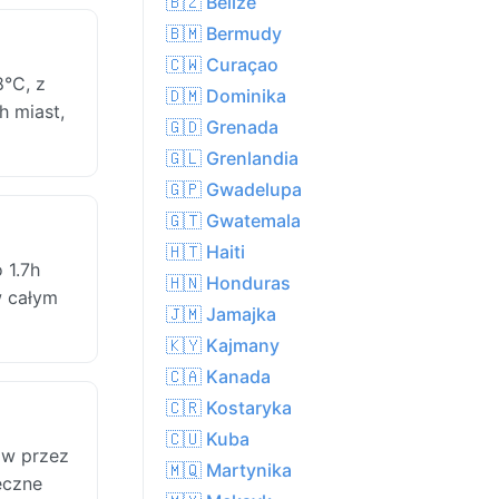
🇧🇿 Belize
🇧🇲 Bermudy
🇨🇼 Curaçao
°C, z
🇩🇲 Dominika
h miast,
🇬🇩 Grenada
🇬🇱 Grenlandia
🇬🇵 Gwadelupa
🇬🇹 Gwatemala
🇭🇹 Haiti
 1.7h
🇭🇳 Honduras
w całym
🇯🇲 Jamajka
🇰🇾 Kajmany
🇨🇦 Kanada
🇨🇷 Kostaryka
🇨🇺 Kuba
ów przez
🇲🇶 Martynika
eczne