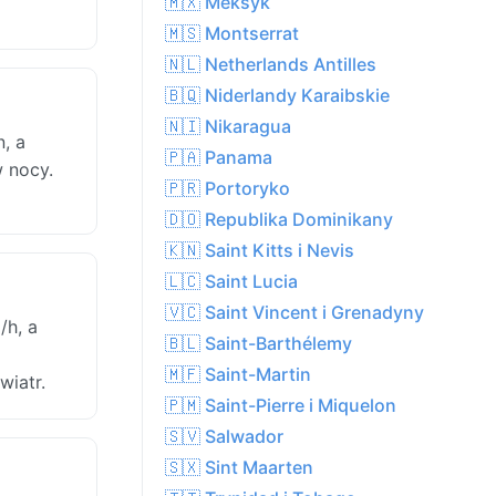
🇲🇽 Meksyk
🇲🇸 Montserrat
🇳🇱 Netherlands Antilles
🇧🇶 Niderlandy Karaibskie
🇳🇮 Nikaragua
, a
🇵🇦 Panama
w nocy.
🇵🇷 Portoryko
🇩🇴 Republika Dominikany
🇰🇳 Saint Kitts i Nevis
🇱🇨 Saint Lucia
🇻🇨 Saint Vincent i Grenadyny
/h, a
🇧🇱 Saint-Barthélemy
🇲🇫 Saint-Martin
wiatr.
🇵🇲 Saint-Pierre i Miquelon
🇸🇻 Salwador
🇸🇽 Sint Maarten