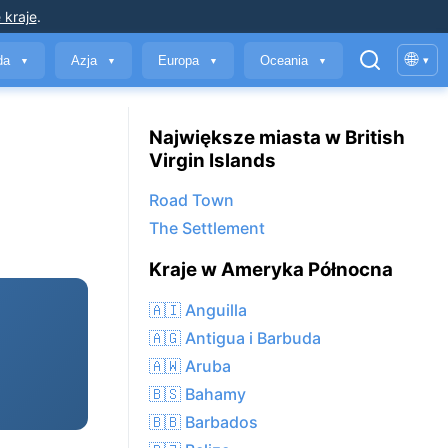
 kraje
.
🌐
yda
Azja
Europa
Oceania
▾
▼
▼
▼
▼
Największe miasta w British
Virgin Islands
Road Town
The Settlement
Kraje w Ameryka Północna
🇦🇮 Anguilla
🇦🇬 Antigua i Barbuda
🇦🇼 Aruba
🇧🇸 Bahamy
🇧🇧 Barbados