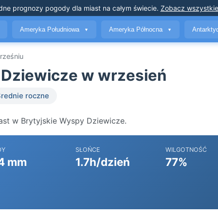
dne prognozy pogody
dla miast na całym świecie
.
Zobacz wszystkie
Ameryka Południowa
Ameryka Północna
Antarkt
▼
▼
rześniu
 Dziewicze w wrzesień
rednie roczne
ast w Brytyjskie Wyspy Dziewicze.
DY
SŁOŃCE
WILGOTNOŚĆ
4 mm
1.7h/dzień
77%