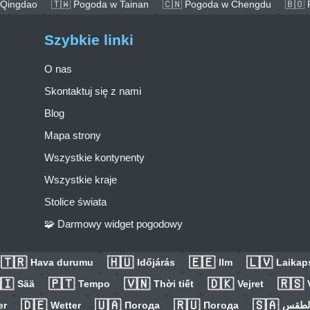
 Qingdao
🇹🇼 Pogoda w Tainan
🇨🇳 Pogoda w Chengdu
🇧🇴 
Szybkie linki
O nas
Skontaktuj się z nami
Blog
Mapa strony
Wszystkie kontynenty
Wszystkie kraje
Stolice świata
🧩 Darmowy widget pogodowy
🇹🇷
🇭🇺
🇪🇪
🇱🇻
Hava durumu
Időjárás
Ilm
Laikaps
🇮
🇵🇹
🇻🇳
🇩🇰
🇷🇸
Sää
Tempo
Thời tiết
Vejret
🇩🇪
🇺🇦
🇷🇺
🇸🇦
er
Wetter
Погода
Погода
الطق