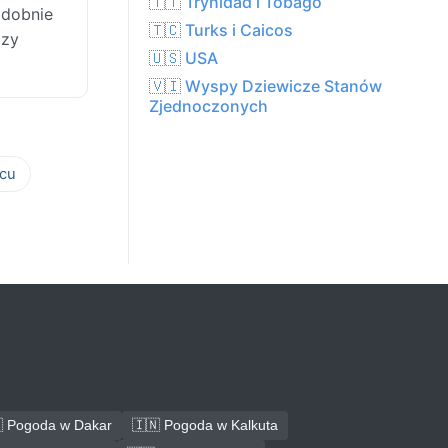
🇹🇹 Trynidad i Tobago
odobnie
🇹🇨 Turks i Caicos
dzy
🇺🇸 USA
🇻🇮 Wyspy Dziewicze Stanów
Zjednoczonych
cu
 Pogoda w Dakar
🇮🇳 Pogoda w Kalkuta