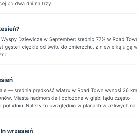
ej co dwa dni na trzy.
zesień?
kie Wyspy Dziewicze w September: średnio 77% w Road Town
 gęste i ciężkie od świtu do zmierzchu, z niewielką ulgą 
zne.
esień
ale — średnia prędkość wiatru w Road Town wynosi 26 km
nów. Miasta nadmorskie i położone w głębi lądu często
południu. Należy to uwzględnić w planach wrażliwych na 
 In wrzesień