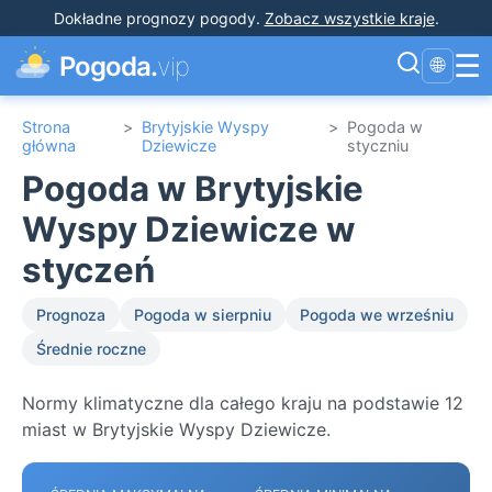
Dokładne prognozy pogody
.
Zobacz wszystkie kraje
.
☰
Pogoda.
vip
🌐
Strona
>
Brytyjskie Wyspy
>
Pogoda w
główna
Dziewicze
styczniu
Pogoda w Brytyjskie
Wyspy Dziewicze w
styczeń
Prognoza
Pogoda w sierpniu
Pogoda we wrześniu
Średnie roczne
Normy klimatyczne dla całego kraju na podstawie 12
miast w Brytyjskie Wyspy Dziewicze.