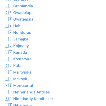
🇬🇱 Grenlandia
🇬🇵 Gwadelupa
🇬🇹 Gwatemala
🇭🇹 Haiti
🇭🇳 Honduras
🇯🇲 Jamajka
🇰🇾 Kajmany
🇨🇦 Kanada
🇨🇷 Kostaryka
🇨🇺 Kuba
🇲🇶 Martynika
🇲🇽 Meksyk
🇲🇸 Montserrat
🇳🇱 Netherlands Antilles
🇧🇶 Niderlandy Karaibskie
🇳🇮 Nikaragua