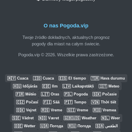
O nas Pogoda.vip
Twoje źródło dokładnych, aktualnych prognoz
pogody dla miast na całym świecie.
Pogoda.vip © 2026. Wszelkie prawa zastrzeżone.
🇲🇾
🇮🇩
🇪🇸
🇹🇷
Cuaca
Cuaca
El tiempo
Hava durumu
🇭🇺
🇪🇪
🇱🇻
🇮🇹
Időjárás
Ilm
Laikapstākļi
Meteo
🇫🇷
🇱🇹
🇵🇱
🇸🇰
Météo
Oras
Pogoda
Počasie
🇨🇿
🇫🇮
🇵🇹
🇻🇳
Počasí
Sää
Tempo
Thời tiết
🇩🇰
🇷🇸
🇸🇮
🇷🇴
Vejret
Vreme
Vreme
Vremea
🇸🇪
🇳🇴
🇬🇧🇺🇸
🇳🇱
Vädret
Været
Weather
Weer
🇩🇪
🇺🇦
🇷🇺
🇸🇦
Wetter
Погода
Погода
الطقس