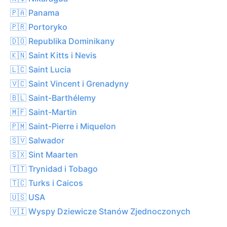
🇵🇦 Panama
🇵🇷 Portoryko
🇩🇴 Republika Dominikany
🇰🇳 Saint Kitts i Nevis
🇱🇨 Saint Lucia
🇻🇨 Saint Vincent i Grenadyny
🇧🇱 Saint-Barthélemy
🇲🇫 Saint-Martin
🇵🇲 Saint-Pierre i Miquelon
🇸🇻 Salwador
🇸🇽 Sint Maarten
🇹🇹 Trynidad i Tobago
🇹🇨 Turks i Caicos
🇺🇸 USA
🇻🇮 Wyspy Dziewicze Stanów Zjednoczonych