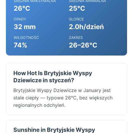
ŚREDNIA MAKSYMALNA
ŚREDNIA MINIMALNA
26°C
25°C
OPADY
SŁOŃCE
32 mm
2.0h/dzień
WILGOTNOŚĆ
ZAKRES
74%
26–26°C
How Hot Is Brytyjskie Wyspy
Dziewicze in styczeń?
Brytyjskie Wyspy Dziewicze w January jest
stale ciepły — typowe 26°C, bez większych
regionalnych odchyleń.
Sunshine in Brytyjskie Wyspy