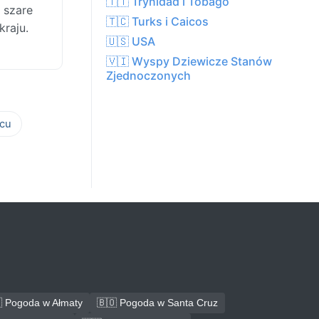
🇹🇹 Trynidad i Tobago
 szare
🇹🇨 Turks i Caicos
kraju.
🇺🇸 USA
🇻🇮 Wyspy Dziewicze Stanów
Zjednoczonych
cu
 Pogoda w Ałmaty
🇧🇴 Pogoda w Santa Cruz