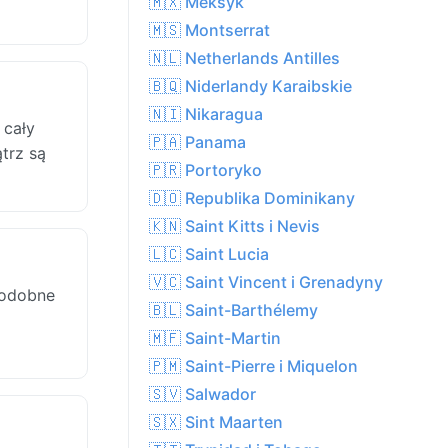
🇲🇽 Meksyk
🇲🇸 Montserrat
🇳🇱 Netherlands Antilles
🇧🇶 Niderlandy Karaibskie
🇳🇮 Nikaragua
 cały
🇵🇦 Panama
trz są
🇵🇷 Portoryko
🇩🇴 Republika Dominikany
🇰🇳 Saint Kitts i Nevis
🇱🇨 Saint Lucia
🇻🇨 Saint Vincent i Grenadyny
podobne
🇧🇱 Saint-Barthélemy
🇲🇫 Saint-Martin
🇵🇲 Saint-Pierre i Miquelon
🇸🇻 Salwador
🇸🇽 Sint Maarten