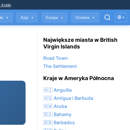
 kraje
.
🌐
yda
Azja
Europa
Oceania
▾
▼
▼
▼
▼
Największe miasta w British
Virgin Islands
Road Town
The Settlement
Kraje w Ameryka Północna
🇦🇮 Anguilla
🇦🇬 Antigua i Barbuda
🇦🇼 Aruba
🇧🇸 Bahamy
🇧🇧 Barbados