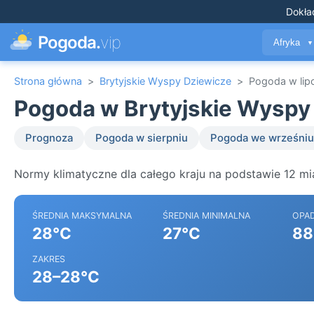
Dokła
Pogoda.
vip
Afryka
▼
Strona główna
>
Brytyjskie Wyspy Dziewicze
>
Pogoda w lip
Pogoda w Brytyjskie Wyspy 
Prognoza
Pogoda w sierpniu
Pogoda we wrześniu
Normy klimatyczne dla całego kraju na podstawie 12 mi
ŚREDNIA MAKSYMALNA
ŚREDNIA MINIMALNA
OPA
28°C
27°C
88
ZAKRES
28–28°C