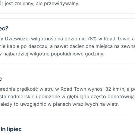
r jest zmienny, ale przewidywalny.
ec?
py Dziewicze: wilgotność na poziomie 78% w Road Town, a
ie kapie po deszczu, a nawet zacienione miejsca na zewną
w najbardziej wilgotne popołudniowe godziny.
c
 średnia prędkość wiatru w Road Town wynosi 32 km/h, a 
sta nadmorskie i położone w głębi lądu często odnotowują
ależy to uwzględnić w planach wrażliwych na wiatr.
n lipiec