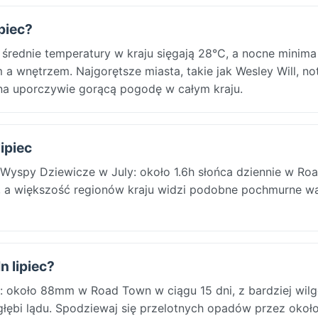
piec?
 średnie temperatury w kraju sięgają 28°C, a nocne minima
 wnętrzem. Najgorętsze miasta, takie jak Wesley Will, no
 na uporczywie gorącą pogodę w całym kraju.
ipiec
e Wyspy Dziewicze w July: około 1.6h słońca dziennie w Ro
m, a większość regionów kraju widzi podobne pochmurne wa
n lipiec?
 około 88mm w Road Town w ciągu 15 dni, z bardziej wil
łębi lądu. Spodziewaj się przelotnych opadów przez okoł