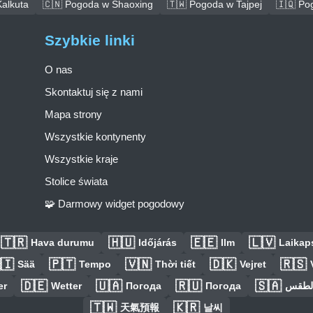
alkuta
🇨🇳 Pogoda w Shaoxing
🇹🇼 Pogoda w Tajpej
🇮🇶 Po
Szybkie linki
O nas
Skontaktuj się z nami
Mapa strony
Wszystkie kontynenty
Wszystkie kraje
Stolice świata
🧩 Darmowy widget pogodowy
🇹🇷
🇭🇺
🇪🇪
🇱🇻
Hava durumu
Időjárás
Ilm
Laikaps
🇮
🇵🇹
🇻🇳
🇩🇰
🇷🇸
Sää
Tempo
Thời tiết
Vejret
🇩🇪
🇺🇦
🇷🇺
🇸🇦
er
Wetter
Погода
Погода
الطق
🇹🇼
🇰🇷
天氣預報
날씨