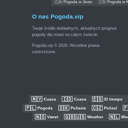
🇨🇳 Pogoda w Jinan
🇮🇳 Pogoda w K
O nas Pogoda.vip
Twoje źródło dokładnych, aktualnych prognoz
pogody dla miast na całym świecie.
Pogoda.vip © 2026. Wszelkie prawa
zastrzeżone.
🇲🇾
🇮🇩
🇪🇸
Cuaca
Cuaca
El tiempo
🇵🇱
🇸🇰
🇨🇿

Pogoda
Počasie
Počasí
🇳🇴
🇬🇧🇺🇸
🇳🇱
Været
Weather
We