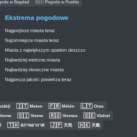
goda w Bagdad
🇲🇽 Pogoda w Puebla
Ekstrema pogodowe
Najgorętsze miasta teraz
Najzimniejsze miasta teraz
Miasta z największym opadem deszczu
Najbardziej wietrzne miasta
Najbardziej słoneczne miasta
Najgorsza jakość powietrza teraz
🇮🇹
🇫🇷
🇱🇹
tākļi
Meteo
Météo
Oras
🇸🇮
🇷🇴
🇸🇪
Vreme
Vreme
Vremea
Vädret
🇹🇭
🇯🇵
🇭🇰
ا
สภาพอากาศ
天気
天氣