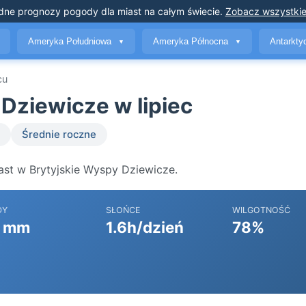
dne prognozy pogody
dla miast na całym świecie
.
Zobacz wszystkie
Ameryka Południowa
Ameryka Północna
Antarkt
▼
▼
cu
Dziewicze w lipiec
Średnie roczne
ast w Brytyjskie Wyspy Dziewicze.
DY
SŁOŃCE
WILGOTNOŚĆ
 mm
1.6h/dzień
78%