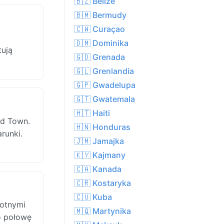
🇧🇿 Belize
🇧🇲 Bermudy
🇨🇼 Curaçao
🇩🇲 Dominika
tują
🇬🇩 Grenada
🇬🇱 Grenlandia
🇬🇵 Gwadelupa
🇬🇹 Gwatemala
🇭🇹 Haiti
ad Town.
🇭🇳 Honduras
runki.
🇯🇲 Jamajka
🇰🇾 Kajmany
🇨🇦 Kanada
🇨🇷 Kostaryka
🇨🇺 Kuba
gotnymi
🇲🇶 Martynika
o połowę