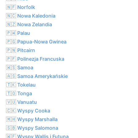
🇳🇫 Norfolk
🇳🇨 Nowa Kaledonia
🇳🇿 Nowa Zelandia
🇵🇼 Palau
🇵🇬 Papua-Nowa Gwinea
🇵🇳 Pitcairn
🇵🇫 Polinezja Francuska
🇼🇸 Samoa
🇦🇸 Samoa Amerykańskie
🇹🇰 Tokelau
🇹🇴 Tonga
🇻🇺 Vanuatu
🇨🇰 Wyspy Cooka
🇲🇭 Wyspy Marshalla
🇸🇧 Wyspy Salomona
🇼🇫 Wyspy Wallis i Futuna