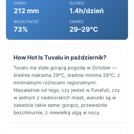
OPADY
SŁOŃCE
212 mm
1.4h/dzień
WILGOTNOŚĆ
ZAKRES
73%
29–29°C
How Hot Is Tuvalu in październik?
Tuvalu ma stale gorącą pogodę w October —
średnie maksima 29°C, średnie minima 28°C, z
minimalnymi różnicami regionalnymi.
Niezależnie od tego, czy jesteś w Funafuti, czy
w jednym z nadmorskich miast, warunki są w
zasadzie takie same: gorąco, przeważnie
bezchmurnie, z niewielką ulgą w nocy.