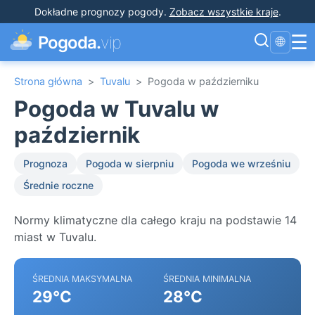
Dokładne prognozy pogody
.
Zobacz wszystkie kraje
.
☰
Pogoda.
vip
🌐
Strona główna
>
Tuvalu
>
Pogoda w październiku
Pogoda w Tuvalu w
październik
Prognoza
Pogoda w sierpniu
Pogoda we wrześniu
Średnie roczne
Normy klimatyczne dla całego kraju na podstawie 14
miast w Tuvalu.
ŚREDNIA MAKSYMALNA
ŚREDNIA MINIMALNA
29°C
28°C