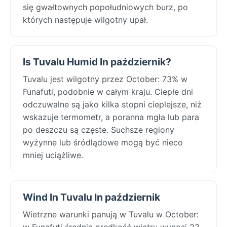
się gwałtownych popołudniowych burz, po
których następuje wilgotny upał.
Is Tuvalu Humid In październik?
Tuvalu jest wilgotny przez October: 73% w
Funafuti, podobnie w całym kraju. Ciepłe dni
odczuwalne są jako kilka stopni cieplejsze, niż
wskazuje termometr, a poranna mgła lub para
po deszczu są częste. Suchsze regiony
wyżynne lub śródlądowe mogą być nieco
mniej uciążliwe.
Wind In Tuvalu In październik
Wietrzne warunki panują w Tuvalu w October:
w Funafuti średnia prędkość wiatru wynosi 23