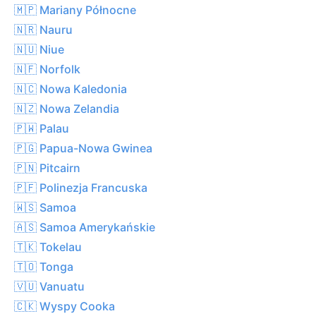
🇲🇵 Mariany Północne
🇳🇷 Nauru
🇳🇺 Niue
🇳🇫 Norfolk
🇳🇨 Nowa Kaledonia
🇳🇿 Nowa Zelandia
🇵🇼 Palau
🇵🇬 Papua-Nowa Gwinea
🇵🇳 Pitcairn
🇵🇫 Polinezja Francuska
🇼🇸 Samoa
🇦🇸 Samoa Amerykańskie
🇹🇰 Tokelau
🇹🇴 Tonga
🇻🇺 Vanuatu
🇨🇰 Wyspy Cooka