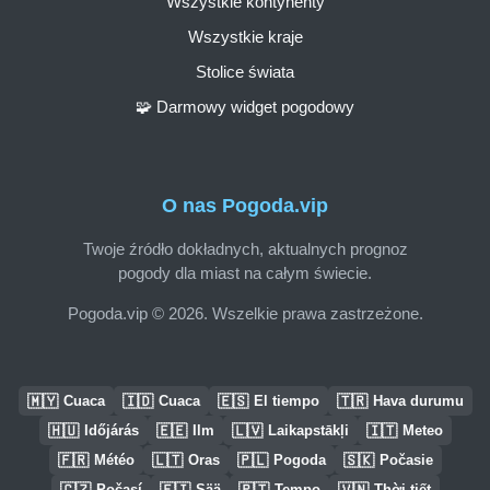
Wszystkie kontynenty
Wszystkie kraje
Stolice świata
🧩 Darmowy widget pogodowy
O nas Pogoda.vip
Twoje źródło dokładnych, aktualnych prognoz
pogody dla miast na całym świecie.
Pogoda.vip © 2026. Wszelkie prawa zastrzeżone.
🇲🇾
🇮🇩
🇪🇸
🇹🇷
Cuaca
Cuaca
El tiempo
Hava durumu
🇭🇺
🇪🇪
🇱🇻
🇮🇹
Időjárás
Ilm
Laikapstākļi
Meteo
🇫🇷
🇱🇹
🇵🇱
🇸🇰
Météo
Oras
Pogoda
Počasie
🇨🇿
🇫🇮
🇵🇹
🇻🇳
Počasí
Sää
Tempo
Thời tiết