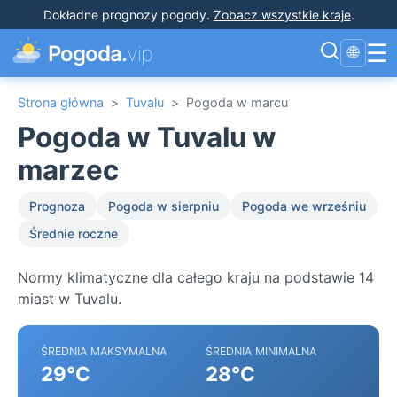
Dokładne prognozy pogody
.
Zobacz wszystkie kraje
.
☰
Pogoda.
vip
🌐
Strona główna
>
Tuvalu
>
Pogoda w marcu
Pogoda w Tuvalu w
marzec
Prognoza
Pogoda w sierpniu
Pogoda we wrześniu
Średnie roczne
Normy klimatyczne dla całego kraju na podstawie 14
miast w Tuvalu.
ŚREDNIA MAKSYMALNA
ŚREDNIA MINIMALNA
29°C
28°C