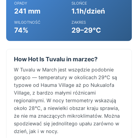
OPADY
SŁOŃCE
241 mm
1.1h/dzień
WILGOTNOŚĆ
ZAKRES
74%
29–29°C
How Hot Is Tuvalu in marzec?
W Tuvalu w March jest wszędzie podobnie
gorąco — temperatury w okolicach 29°C są
typowe od Hauma Village aż po Nukualofa
Village, z bardzo małymi różnicami
regionalnymi. W nocy termometry wskazują
około 28°C, a niewielki obszar kraju sprawia,
że nie ma znaczących mikroklimatów. Można
spodziewać się jednolitego upału zarówno w
dzień, jak i w nocy.