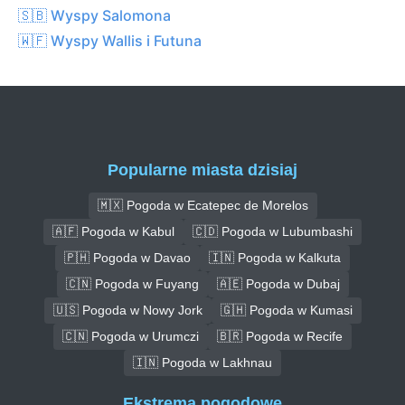
🇸🇧 Wyspy Salomona
🇼🇫 Wyspy Wallis i Futuna
Popularne miasta dzisiaj
🇲🇽 Pogoda w Ecatepec de Morelos
🇦🇫 Pogoda w Kabul
🇨🇩 Pogoda w Lubumbashi
🇵🇭 Pogoda w Davao
🇮🇳 Pogoda w Kalkuta
🇨🇳 Pogoda w Fuyang
🇦🇪 Pogoda w Dubaj
🇺🇸 Pogoda w Nowy Jork
🇬🇭 Pogoda w Kumasi
🇨🇳 Pogoda w Urumczi
🇧🇷 Pogoda w Recife
🇮🇳 Pogoda w Lakhnau
Ekstrema pogodowe