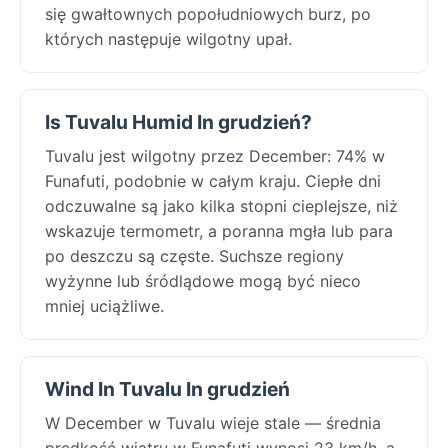
się gwałtownych popołudniowych burz, po
których następuje wilgotny upał.
Is Tuvalu Humid In grudzień?
Tuvalu jest wilgotny przez December: 74% w
Funafuti, podobnie w całym kraju. Ciepłe dni
odczuwalne są jako kilka stopni cieplejsze, niż
wskazuje termometr, a poranna mgła lub para
po deszczu są częste. Suchsze regiony
wyżynne lub śródlądowe mogą być nieco
mniej uciążliwe.
Wind In Tuvalu In grudzień
W December w Tuvalu wieje stale — średnia
prędkość wiatru w Funafuti wynosi 23 km/h, a