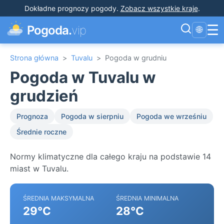
Dokładne prognozy pogody
.
Zobacz wszystkie kraje
.
☰
Pogoda.
vip
🌐
Strona główna
>
Tuvalu
>
Pogoda w grudniu
Pogoda w Tuvalu w
grudzień
Prognoza
Pogoda w sierpniu
Pogoda we wrześniu
Średnie roczne
Normy klimatyczne dla całego kraju na podstawie 14
miast w Tuvalu.
ŚREDNIA MAKSYMALNA
ŚREDNIA MINIMALNA
29°C
28°C