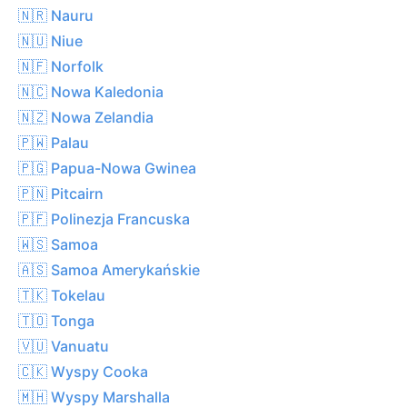
🇳🇷 Nauru
🇳🇺 Niue
🇳🇫 Norfolk
🇳🇨 Nowa Kaledonia
🇳🇿 Nowa Zelandia
🇵🇼 Palau
🇵🇬 Papua-Nowa Gwinea
🇵🇳 Pitcairn
🇵🇫 Polinezja Francuska
🇼🇸 Samoa
🇦🇸 Samoa Amerykańskie
🇹🇰 Tokelau
🇹🇴 Tonga
🇻🇺 Vanuatu
🇨🇰 Wyspy Cooka
🇲🇭 Wyspy Marshalla