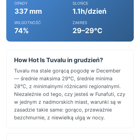
OPADY
SŁOŃCE
337 mm
1.1h/dzień
WILGOTNOŚĆ
ZAKRES
74%
29–29°C
How Hot Is Tuvalu in grudzień?
Tuvalu ma stale gorącą pogodę w December
— średnie maksima 29°C, średnie minima
28°C, z minimalnymi różnicami regionalnymi.
Niezależnie od tego, czy jesteś w Funafuti, czy
w jednym z nadmorskich miast, warunki są w
zasadzie takie same: gorąco, przeważnie
bezchmurnie, z niewielką ulgą w nocy.