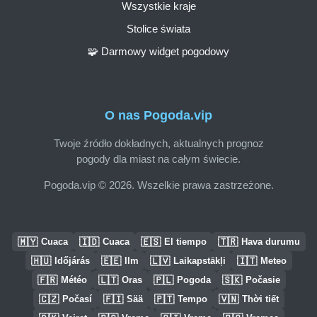
Wszystkie kraje
Stolice świata
🧩 Darmowy widget pogodowy
O nas Pogoda.vip
Twoje źródło dokładnych, aktualnych prognoz
pogody dla miast na całym świecie.
Pogoda.vip © 2026. Wszelkie prawa zastrzeżone.
🇲🇾
🇮🇩
🇪🇸
🇹🇷
Cuaca
Cuaca
El tiempo
Hava durumu
🇭🇺
🇪🇪
🇱🇻
🇮🇹
Időjárás
Ilm
Laikapstākļi
Meteo
🇫🇷
🇱🇹
🇵🇱
🇸🇰
Météo
Oras
Pogoda
Počasie
🇨🇿
🇫🇮
🇵🇹
🇻🇳
Počasí
Sää
Tempo
Thời tiết