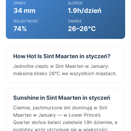
OPADY
SŁOŃCE
34 mm
1.9h/dzień
WILGOTNOŚĆ
ZAKRES
74%
26–26°C
How Hot Is Sint Maarten in styczeń?
Jednolite ciepło w Sint Maarten w January:
maksima blisko 26°C we wszystkich miastach.
Sunshine in Sint Maarten in styczeń
Ciemne, zachmurzone dni dominują w Sint
Maarten w January — w Lower Prince’s
Quarter słońce świeci zaledwie 1.9h dziennie, a
podobny wzór utrzymuje się w większości