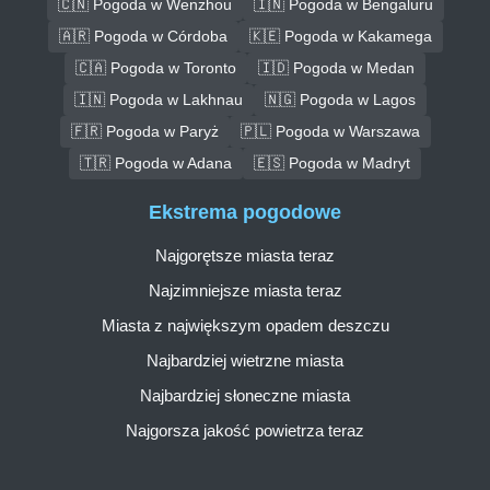
🇨🇳 Pogoda w Wenzhou
🇮🇳 Pogoda w Bengaluru
🇦🇷 Pogoda w Córdoba
🇰🇪 Pogoda w Kakamega
🇨🇦 Pogoda w Toronto
🇮🇩 Pogoda w Medan
🇮🇳 Pogoda w Lakhnau
🇳🇬 Pogoda w Lagos
🇫🇷 Pogoda w Paryż
🇵🇱 Pogoda w Warszawa
🇹🇷 Pogoda w Adana
🇪🇸 Pogoda w Madryt
Ekstrema pogodowe
Najgorętsze miasta teraz
Najzimniejsze miasta teraz
Miasta z największym opadem deszczu
Najbardziej wietrzne miasta
Najbardziej słoneczne miasta
Najgorsza jakość powietrza teraz