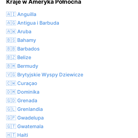
Kraje w Ameryka Północna
🇦🇮 Anguilla
🇦🇬 Antigua i Barbuda
🇦🇼 Aruba
🇧🇸 Bahamy
🇧🇧 Barbados
🇧🇿 Belize
🇧🇲 Bermudy
🇻🇬 Brytyjskie Wyspy Dziewicze
🇨🇼 Curaçao
🇩🇲 Dominika
🇬🇩 Grenada
🇬🇱 Grenlandia
🇬🇵 Gwadelupa
🇬🇹 Gwatemala
🇭🇹 Haiti