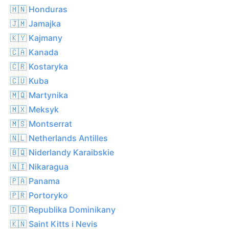
🇭🇳 Honduras
🇯🇲 Jamajka
🇰🇾 Kajmany
🇨🇦 Kanada
🇨🇷 Kostaryka
🇨🇺 Kuba
🇲🇶 Martynika
🇲🇽 Meksyk
🇲🇸 Montserrat
🇳🇱 Netherlands Antilles
🇧🇶 Niderlandy Karaibskie
🇳🇮 Nikaragua
🇵🇦 Panama
🇵🇷 Portoryko
🇩🇴 Republika Dominikany
🇰🇳 Saint Kitts i Nevis