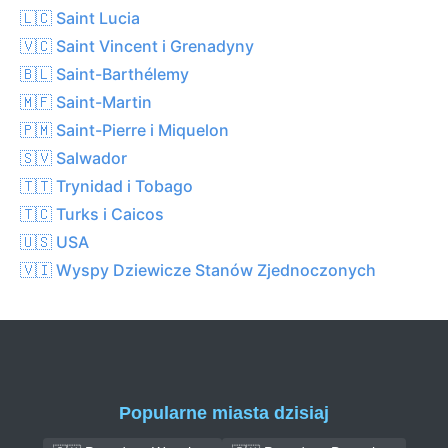
🇱🇨 Saint Lucia
🇻🇨 Saint Vincent i Grenadyny
🇧🇱 Saint-Barthélemy
🇲🇫 Saint-Martin
🇵🇲 Saint-Pierre i Miquelon
🇸🇻 Salwador
🇹🇹 Trynidad i Tobago
🇹🇨 Turks i Caicos
🇺🇸 USA
🇻🇮 Wyspy Dziewicze Stanów Zjednoczonych
Popularne miasta dzisiaj