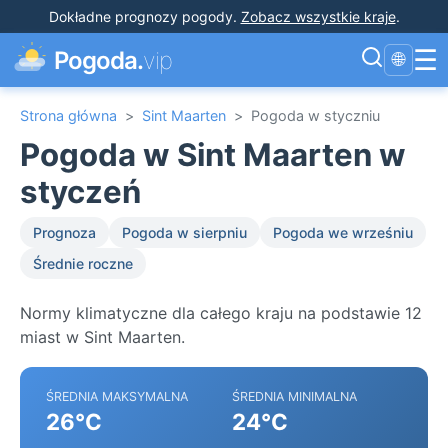
Dokładne prognozy pogody
.
Zobacz wszystkie kraje
.
☰
Pogoda.
vip
🌐
Strona główna
>
Sint Maarten
>
Pogoda w styczniu
Pogoda w Sint Maarten w
styczeń
Prognoza
Pogoda w sierpniu
Pogoda we wrześniu
Średnie roczne
Normy klimatyczne dla całego kraju na podstawie 12
miast w Sint Maarten.
ŚREDNIA MAKSYMALNA
ŚREDNIA MINIMALNA
26°C
24°C