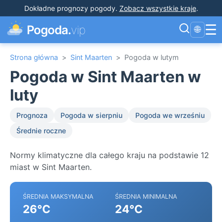
Dokładne prognozy pogody
.
Zobacz wszystkie kraje
.
☰
Pogoda.
vip
🌐
Strona główna
>
Sint Maarten
>
Pogoda w lutym
Pogoda w Sint Maarten w
luty
Prognoza
Pogoda w sierpniu
Pogoda we wrześniu
Średnie roczne
Normy klimatyczne dla całego kraju na podstawie 12
miast w Sint Maarten.
ŚREDNIA MAKSYMALNA
ŚREDNIA MINIMALNA
26°C
24°C