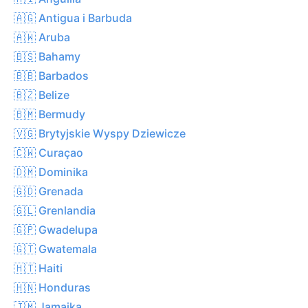
🇦🇬 Antigua i Barbuda
🇦🇼 Aruba
🇧🇸 Bahamy
🇧🇧 Barbados
🇧🇿 Belize
🇧🇲 Bermudy
🇻🇬 Brytyjskie Wyspy Dziewicze
🇨🇼 Curaçao
🇩🇲 Dominika
🇬🇩 Grenada
🇬🇱 Grenlandia
🇬🇵 Gwadelupa
🇬🇹 Gwatemala
🇭🇹 Haiti
🇭🇳 Honduras
🇯🇲 Jamajka