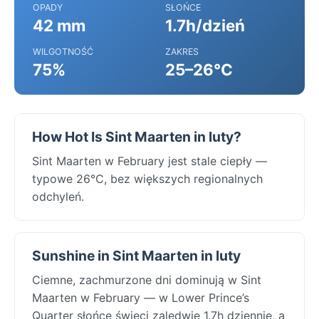
OPADY
SŁOŃCE
42 mm
1.7h/dzień
WILGOTNOŚĆ
ZAKRES
75%
25–26°C
How Hot Is Sint Maarten in luty?
Sint Maarten w February jest stale ciepły —
typowe 26°C, bez większych regionalnych
odchyleń.
Sunshine in Sint Maarten in luty
Ciemne, zachmurzone dni dominują w Sint
Maarten w February — w Lower Prince’s
Quarter słońce świeci zaledwie 1.7h dziennie, a