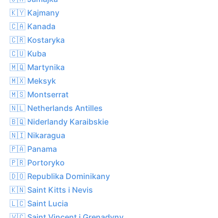
🇰🇾 Kajmany
🇨🇦 Kanada
🇨🇷 Kostaryka
🇨🇺 Kuba
🇲🇶 Martynika
🇲🇽 Meksyk
🇲🇸 Montserrat
🇳🇱 Netherlands Antilles
🇧🇶 Niderlandy Karaibskie
🇳🇮 Nikaragua
🇵🇦 Panama
🇵🇷 Portoryko
🇩🇴 Republika Dominikany
🇰🇳 Saint Kitts i Nevis
🇱🇨 Saint Lucia
🇻🇨 Saint Vincent i Grenadyny