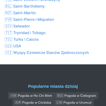
🇧🇱 Saint-Barthélemy
🇲🇫 Saint-Martin
🇵🇲 Saint-Pierre i Miquelon
🇸🇻 Salwador
🇹🇹 Trynidad i Tobago
🇹🇨 Turks i Caicos
🇺🇸 USA
🇻🇮 Wyspy Dziewicze Stanów Zjednoczonych
Popularne miasta dzisiaj
🇻🇳 Pogoda w Ho Chi Minh
🇧🇩 Pogoda w Ćottogram
🇦🇷 Pogoda w Córdoba
🇨🇳 Pogoda w Urumczi