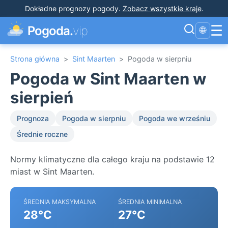
Dokładne prognozy pogody
.
Zobacz wszystkie kraje
.
☰
Pogoda.
vip
🌐
Strona główna
>
Sint Maarten
>
Pogoda w sierpniu
Pogoda w Sint Maarten w
sierpień
Prognoza
Pogoda w sierpniu
Pogoda we wrześniu
Średnie roczne
Normy klimatyczne dla całego kraju na podstawie 12
miast w Sint Maarten.
ŚREDNIA MAKSYMALNA
ŚREDNIA MINIMALNA
28°C
27°C