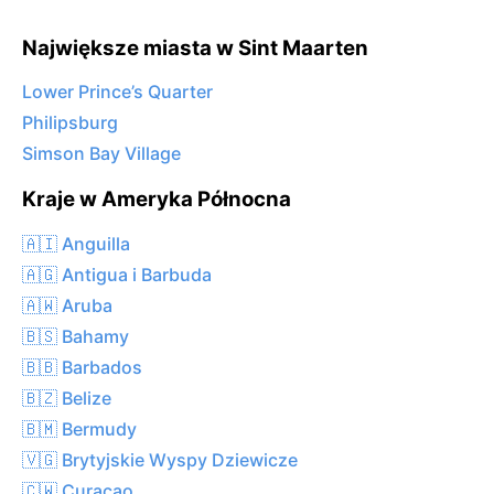
Największe miasta w Sint Maarten
Lower Prince’s Quarter
Philipsburg
Simson Bay Village
Kraje w Ameryka Północna
🇦🇮 Anguilla
🇦🇬 Antigua i Barbuda
🇦🇼 Aruba
🇧🇸 Bahamy
🇧🇧 Barbados
🇧🇿 Belize
🇧🇲 Bermudy
🇻🇬 Brytyjskie Wyspy Dziewicze
🇨🇼 Curaçao