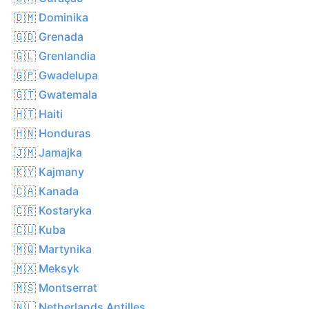
🇩🇲 Dominika
🇬🇩 Grenada
🇬🇱 Grenlandia
🇬🇵 Gwadelupa
🇬🇹 Gwatemala
🇭🇹 Haiti
🇭🇳 Honduras
🇯🇲 Jamajka
🇰🇾 Kajmany
🇨🇦 Kanada
🇨🇷 Kostaryka
🇨🇺 Kuba
🇲🇶 Martynika
🇲🇽 Meksyk
🇲🇸 Montserrat
🇳🇱 Netherlands Antilles