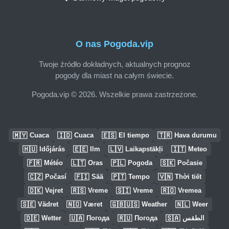
O nas Pogoda.vip
Twoje źródło dokładnych, aktualnych prognoz
pogody dla miast na całym świecie.
Pogoda.vip © 2026. Wszelkie prawa zastrzeżone.
🇲🇾
🇮🇩
🇪🇸
🇹🇷
Cuaca
Cuaca
El tiempo
Hava durumu
🇭🇺
🇪🇪
🇱🇻
🇮🇹
Időjárás
Ilm
Laikapstākļi
Meteo
🇫🇷
🇱🇹
🇵🇱
🇸🇰
Météo
Oras
Pogoda
Počasie
🇨🇿
🇫🇮
🇵🇹
🇻🇳
Počasí
Sää
Tempo
Thời tiết
🇩🇰
🇷🇸
🇸🇮
🇷🇴
Vejret
Vreme
Vreme
Vremea
🇸🇪
🇳🇴
🇬🇧🇺🇸
🇳🇱
Vädret
Været
Weather
Weer
🇩🇪
🇺🇦
🇷🇺
🇸🇦
Wetter
Погода
Погода
الطقس