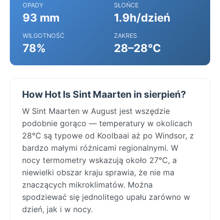
OPADY
SŁOŃCE
93 mm
1.9h/dzień
WILGOTNOŚĆ
ZAKRES
78%
28–28°C
How Hot Is Sint Maarten in sierpień?
W Sint Maarten w August jest wszędzie
podobnie gorąco — temperatury w okolicach
28°C są typowe od Koolbaai aż po Windsor, z
bardzo małymi różnicami regionalnymi. W
nocy termometry wskazują około 27°C, a
niewielki obszar kraju sprawia, że nie ma
znaczących mikroklimatów. Można
spodziewać się jednolitego upału zarówno w
dzień, jak i w nocy.