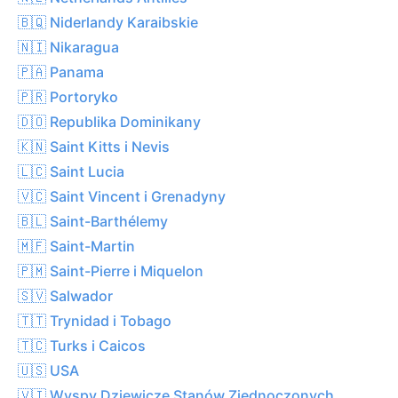
🇧🇶 Niderlandy Karaibskie
🇳🇮 Nikaragua
🇵🇦 Panama
🇵🇷 Portoryko
🇩🇴 Republika Dominikany
🇰🇳 Saint Kitts i Nevis
🇱🇨 Saint Lucia
🇻🇨 Saint Vincent i Grenadyny
🇧🇱 Saint-Barthélemy
🇲🇫 Saint-Martin
🇵🇲 Saint-Pierre i Miquelon
🇸🇻 Salwador
🇹🇹 Trynidad i Tobago
🇹🇨 Turks i Caicos
🇺🇸 USA
🇻🇮 Wyspy Dziewicze Stanów Zjednoczonych