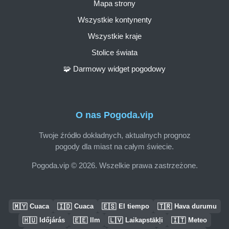
Mapa strony
Wszystkie kontynenty
Wszystkie kraje
Stolice świata
🧩 Darmowy widget pogodowy
O nas Pogoda.vip
Twoje źródło dokładnych, aktualnych prognoz
pogody dla miast na całym świecie.
Pogoda.vip © 2026. Wszelkie prawa zastrzeżone.
🇲🇾
🇮🇩
🇪🇸
🇹🇷
Cuaca
Cuaca
El tiempo
Hava durumu
🇭🇺
🇪🇪
🇱🇻
🇮🇹
Időjárás
Ilm
Laikapstākļi
Meteo