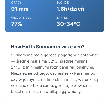
OPADY
SŁOŃCE
91 mm
1.6h/dzień
WILGOTNOŚĆ
ZAKRES
77%
30–34°C
How Hot Is Surinam in wrzesień?
Surinam ma stale gorącą pogodę w September
— średnie maksima 32°C, średnie minima
24°C, z minimalnymi różnicami regionalnymi.
Niezależnie od tego, czy jesteś w Paramaribo,
czy w jednym z nadmorskich miast, warunki są
w zasadzie takie same: gorąco, przeważnie
bezchmurnie, z niewielką ulgą w nocy.