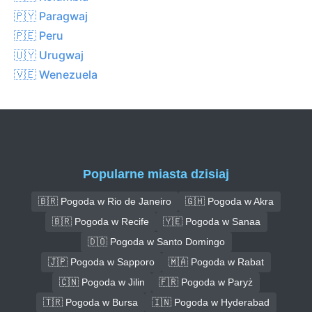
🇵🇾 Paragwaj
🇵🇪 Peru
🇺🇾 Urugwaj
🇻🇪 Wenezuela
Popularne miasta dzisiaj
🇧🇷 Pogoda w Rio de Janeiro
🇬🇭 Pogoda w Akra
🇧🇷 Pogoda w Recife
🇾🇪 Pogoda w Sanaa
🇩🇴 Pogoda w Santo Domingo
🇯🇵 Pogoda w Sapporo
🇲🇦 Pogoda w Rabat
🇨🇳 Pogoda w Jilin
🇫🇷 Pogoda w Paryż
🇹🇷 Pogoda w Bursa
🇮🇳 Pogoda w Hyderabad