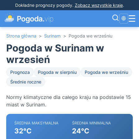
Dokładne prognozy pogody
.
Zobacz wszystkie kraje
.
☰
Pogoda.
vip
🌐
Strona główna
>
Surinam
>
Pogoda we wrześniu
Pogoda w Surinam w
wrzesień
Prognoza
Pogoda w sierpniu
Pogoda we wrześniu
Średnie roczne
Normy klimatyczne dla całego kraju na podstawie 15
miast w Surinam.
ŚREDNIA MAKSYMALNA
ŚREDNIA MINIMALNA
32°C
24°C