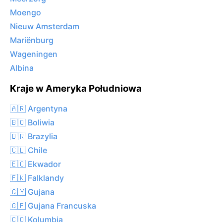
Moengo
Nieuw Amsterdam
Mariënburg
Wageningen
Albina
Kraje w Ameryka Południowa
🇦🇷 Argentyna
🇧🇴 Boliwia
🇧🇷 Brazylia
🇨🇱 Chile
🇪🇨 Ekwador
🇫🇰 Falklandy
🇬🇾 Gujana
🇬🇫 Gujana Francuska
🇨🇴 Kolumbia