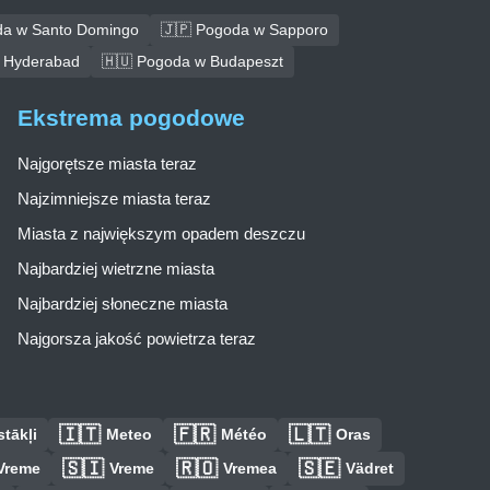
da w Santo Domingo
🇯🇵 Pogoda w Sapporo
 Hyderabad
🇭🇺 Pogoda w Budapeszt
Ekstrema pogodowe
Najgorętsze miasta teraz
Najzimniejsze miasta teraz
Miasta z największym opadem deszczu
Najbardziej wietrzne miasta
Najbardziej słoneczne miasta
Najgorsza jakość powietrza teraz
🇮🇹
🇫🇷
🇱🇹
tākļi
Meteo
Météo
Oras
🇸🇮
🇷🇴
🇸🇪
Vreme
Vreme
Vremea
Vädret