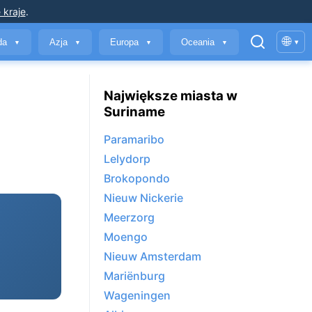
 kraje
.
🌐
yda
Azja
Europa
Oceania
▾
▼
▼
▼
▼
Największe miasta w
Suriname
Paramaribo
Lelydorp
Brokopondo
Nieuw Nickerie
Meerzorg
Moengo
Nieuw Amsterdam
Mariënburg
Wageningen