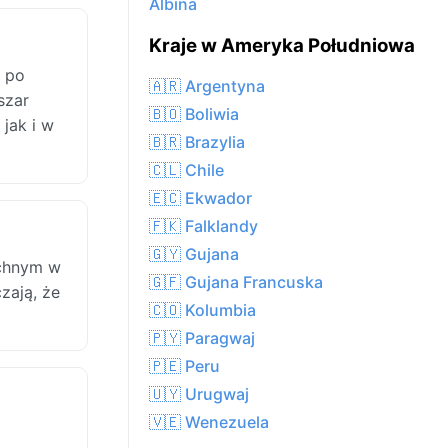
Albina
Kraje w Ameryka Południowa
 po
🇦🇷 Argentyna
szar
🇧🇴 Boliwia
jak i w
🇧🇷 Brazylia
🇨🇱 Chile
🇪🇨 Ekwador
🇫🇰 Falklandy
🇬🇾 Gujana
echnym w
🇬🇫 Gujana Francuska
zają, że
🇨🇴 Kolumbia
🇵🇾 Paragwaj
🇵🇪 Peru
🇺🇾 Urugwaj
🇻🇪 Wenezuela