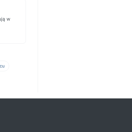
ują w
cu