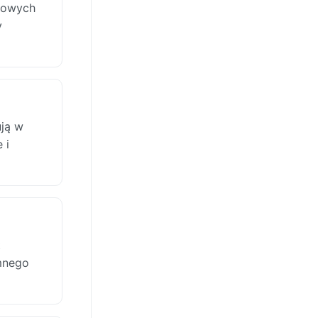
niowych
y
ują w
 i
t
mnego