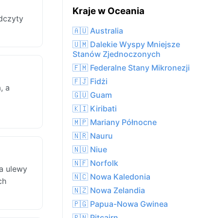
Kraje w Oceania
dczyty
🇦🇺 Australia
🇺🇲 Dalekie Wyspy Mniejsze
Stanów Zjednoczonych
🇫🇲 Federalne Stany Mikronezji
🇫🇯 Fidżi
, a
🇬🇺 Guam
🇰🇮 Kiribati
🇲🇵 Mariany Północne
🇳🇷 Nauru
🇳🇺 Niue
🇳🇫 Norfolk
a ulewy
🇳🇨 Nowa Kaledonia
ch
🇳🇿 Nowa Zelandia
🇵🇬 Papua-Nowa Gwinea
🇵🇳 Pitcairn