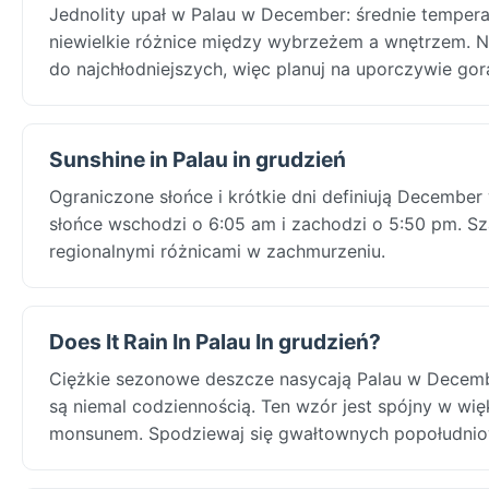
Jednolity upał w Palau w December: średnie tempera
niewielkie różnice między wybrzeżem a wnętrzem. Na
do najchłodniejszych, więc planuj na uporczywie go
Sunshine in Palau in grudzień
Ograniczone słońce i krótkie dni definiują December
słońce wschodzi o 6:05 am i zachodzi o 5:50 pm. Sza
regionalnymi różnicami w zachmurzeniu.
Does It Rain In Palau In grudzień?
Ciężkie sezonowe deszcze nasycają Palau w Decemb
są niemal codziennością. Ten wzór jest spójny w wi
monsunem. Spodziewaj się gwałtownych popołudniowy