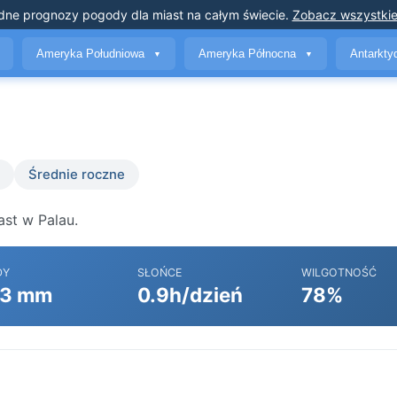
dne prognozy pogody
dla miast na całym świecie
.
Zobacz wszystkie
Ameryka Południowa
Ameryka Północna
Antarkt
▼
▼
Średnie roczne
ast w Palau.
DY
SŁOŃCE
WILGOTNOŚĆ
3 mm
0.9h/dzień
78%