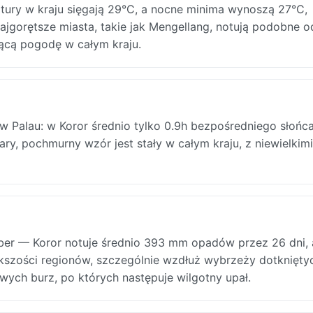
tury w kraju sięgają 29°C, a nocne minima wynoszą 27°C,
jgorętsze miasta, takie jak Mengellang, notują podobne o
rącą pogodę w całym kraju.
 w Palau: w Koror średnio tylko 0.9h bezpośredniego słońca
ry, pochmurny wzór jest stały w całym kraju, z niewielkimi
er — Koror notuje średnio 393 mm opadów przez 26 dni, 
ększości regionów, szczególnie wzdłuż wybrzeży dotknięty
ch burz, po których następuje wilgotny upał.