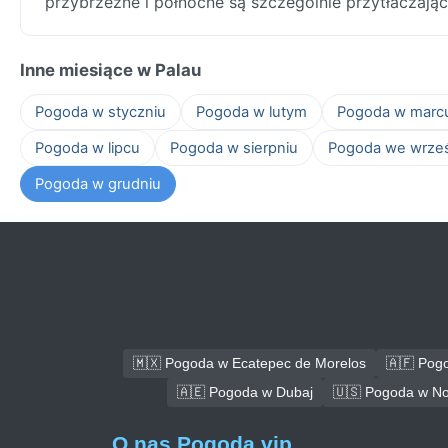
przybrzeżne i północne są szczególnie przytłaczając
Inne miesiące w Palau
Pogoda w styczniu
Pogoda w lutym
Pogoda w marc
Pogoda w lipcu
Pogoda w sierpniu
Pogoda we wrze
Pogoda w grudniu
🇲🇽 Pogoda w Ecatepec de Morelos
🇦🇫 Pog
🇦🇪 Pogoda w Dubaj
🇺🇸 Pogoda w No
O nas Pogoda.vip