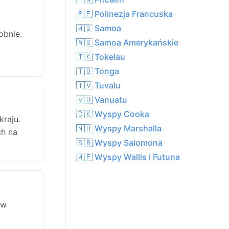
🇵🇫 Polinezja Francuska
🇼🇸 Samoa
obnie.
🇦🇸 Samoa Amerykańskie
🇹🇰 Tokelau
🇹🇴 Tonga
🇹🇻 Tuvalu
🇻🇺 Vanuatu
🇨🇰 Wyspy Cooka
kraju.
🇲🇭 Wyspy Marshalla
ch na
🇸🇧 Wyspy Salomona
🇼🇫 Wyspy Wallis i Futuna
 w