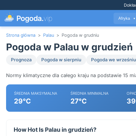
Dokła
Pogoda.
vip
Afryka
▼
Strona główna
>
Palau
>
Pogoda w grudniu
Pogoda w Palau w grudzień
Prognoza
Pogoda w sierpniu
Pogoda we wrześniu
Normy klimatyczne dla całego kraju na podstawie 15 mi
ŚREDNIA MAKSYMALNA
ŚREDNIA MINIMALNA
OPA
29°C
27°C
39
How Hot Is Palau in grudzień?