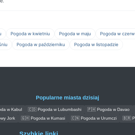
e.
u
Pogoda w kwietniu
Pogoda w maju
Pogoda w czerw
śniu
Pogoda w październiku
Pogoda w listopadzie
Popularne miasta dzisiaj
oda w Kabul
🇨🇩 Pogoda w Lubumbashi
🇵🇭 Pogoda w Davao
wy Jork
🇬🇭 Pogoda w Kumasi
🇨🇳 Pogoda w Urumczi
🇧🇷 
Szybkie linki