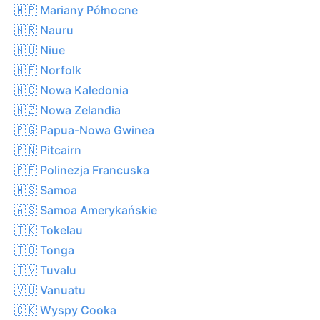
🇲🇵 Mariany Północne
🇳🇷 Nauru
🇳🇺 Niue
🇳🇫 Norfolk
🇳🇨 Nowa Kaledonia
🇳🇿 Nowa Zelandia
🇵🇬 Papua-Nowa Gwinea
🇵🇳 Pitcairn
🇵🇫 Polinezja Francuska
🇼🇸 Samoa
🇦🇸 Samoa Amerykańskie
🇹🇰 Tokelau
🇹🇴 Tonga
🇹🇻 Tuvalu
🇻🇺 Vanuatu
🇨🇰 Wyspy Cooka