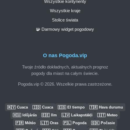
Wszystkie kontynenty
Wszystkie kraje
Stolice świata
🧩 Darmowy widget pogodowy
O nas Pogoda.vip
Twoje źródło dokładnych, aktualnych prognoz
pogody dla miast na całym świecie.
Pogoda.vip © 2026. Wszelkie prawa zastrzeżone.
🇲🇾
🇮🇩
🇪🇸
🇹🇷
Cuaca
Cuaca
El tiempo
Hava durumu
🇭🇺
🇪🇪
🇱🇻
🇮🇹
Időjárás
Ilm
Laikapstākļi
Meteo
🇫🇷
🇱🇹
🇵🇱
🇸🇰
Météo
Oras
Pogoda
Počasie