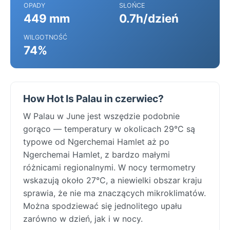
OPADY
SŁOŃCE
449 mm
0.7h/dzień
WILGOTNOŚĆ
74%
How Hot Is Palau in czerwiec?
W Palau w June jest wszędzie podobnie
gorąco — temperatury w okolicach 29°C są
typowe od Ngerchemai Hamlet aż po
Ngerchemai Hamlet, z bardzo małymi
różnicami regionalnymi. W nocy termometry
wskazują około 27°C, a niewielki obszar kraju
sprawia, że nie ma znaczących mikroklimatów.
Można spodziewać się jednolitego upału
zarówno w dzień, jak i w nocy.