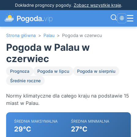
Dokładne prognozy pogody
.
Zobacz wszystkie kraje
.
☰
Pogoda.
vip
🌐
Strona główna
>
Palau
>
Pogoda w czerwcu
Pogoda w Palau w
czerwiec
Prognoza
Pogoda w lipcu
Pogoda w sierpniu
Średnie roczne
Normy klimatyczne dla całego kraju na podstawie 15
miast w Palau.
ŚREDNIA MAKSYMALNA
ŚREDNIA MINIMALNA
29°C
27°C