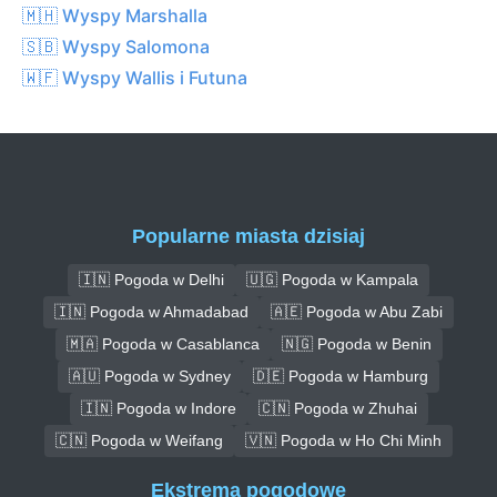
🇲🇭 Wyspy Marshalla
🇸🇧 Wyspy Salomona
🇼🇫 Wyspy Wallis i Futuna
Popularne miasta dzisiaj
🇮🇳 Pogoda w Delhi
🇺🇬 Pogoda w Kampala
🇮🇳 Pogoda w Ahmadabad
🇦🇪 Pogoda w Abu Zabi
🇲🇦 Pogoda w Casablanca
🇳🇬 Pogoda w Benin
🇦🇺 Pogoda w Sydney
🇩🇪 Pogoda w Hamburg
🇮🇳 Pogoda w Indore
🇨🇳 Pogoda w Zhuhai
🇨🇳 Pogoda w Weifang
🇻🇳 Pogoda w Ho Chi Minh
Ekstrema pogodowe