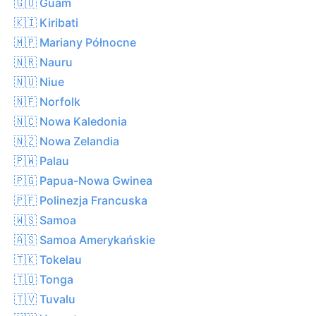
🇬🇺 Guam
🇰🇮 Kiribati
🇲🇵 Mariany Północne
🇳🇷 Nauru
🇳🇺 Niue
🇳🇫 Norfolk
🇳🇨 Nowa Kaledonia
🇳🇿 Nowa Zelandia
🇵🇼 Palau
🇵🇬 Papua-Nowa Gwinea
🇵🇫 Polinezja Francuska
🇼🇸 Samoa
🇦🇸 Samoa Amerykańskie
🇹🇰 Tokelau
🇹🇴 Tonga
🇹🇻 Tuvalu