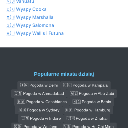
🇻🇺 Vanuatu
🇨🇰 Wyspy Cooka
🇲🇭 Wyspy Marshalla
🇸🇧 Wyspy Salomona
🇼🇫 Wyspy Wallis i Futuna
Popularne miasta dzisiaj
🇮🇳 Pogoda w Delhi
🇺🇬 Pogoda w Kampala
🇮🇳 Pogoda w Ahmadabad
🇦🇪 Pogoda w Abu Zabi
🇲🇦 Pogoda w Casablanca
🇳🇬 Pogoda w Benin
🇦🇺 Pogoda w Sydney
🇩🇪 Pogoda w Hamburg
🇮🇳 Pogoda w Indore
🇨🇳 Pogoda w Zhuhai
🇨🇳 Pogoda w Weifang
🇻🇳 Pogoda w Ho Chi Minh