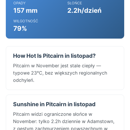
OPADY
SŁOŃCE
157 mm
2.2h/dzień
WILGOTNOŚĆ
79%
How Hot Is Pitcairn in listopad?
Pitcairn w November jest stale ciepły —
typowe 23°C, bez większych regionalnych
odchyleń.
Sunshine in Pitcairn in listopad
Pitcairn widzi ograniczone słońce w
November: tylko 2.2h dziennie w Adamstown,
z gęstym zachmurzeniem powszechnym w