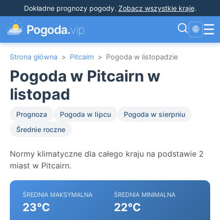
Dokładne prognozy pogody
.
Zobacz wszystkie kraje
.
☰
Pogoda.
vip
🌐
Strona główna
>
Pitcairn
>
Pogoda w listopadzie
Pogoda w Pitcairn w
listopad
Prognoza
Pogoda w lipcu
Pogoda w sierpniu
Średnie roczne
Normy klimatyczne dla całego kraju na podstawie 2
miast w Pitcairn.
ŚREDNIA MAKSYMALNA
ŚREDNIA MINIMALNA
23°C
22°C