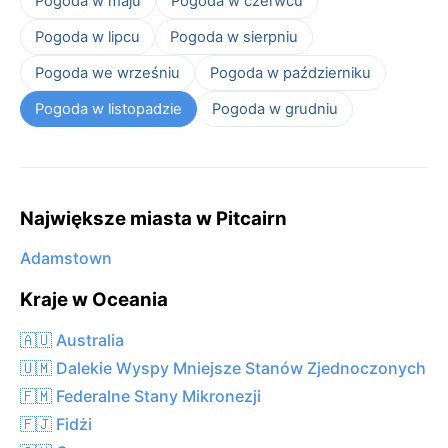
Pogoda w maju
Pogoda w czerwcu
Pogoda w lipcu
Pogoda w sierpniu
Pogoda we wrześniu
Pogoda w październiku
Pogoda w listopadzie
Pogoda w grudniu
Największe miasta w Pitcairn
Adamstown
Kraje w Oceania
🇦🇺 Australia
🇺🇲 Dalekie Wyspy Mniejsze Stanów Zjednoczonych
🇫🇲 Federalne Stany Mikronezji
🇫🇯 Fidżi