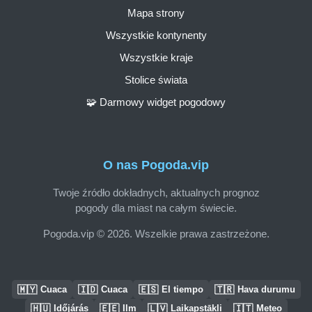
Mapa strony
Wszystkie kontynenty
Wszystkie kraje
Stolice świata
🧩 Darmowy widget pogodowy
O nas Pogoda.vip
Twoje źródło dokładnych, aktualnych prognoz
pogody dla miast na całym świecie.
Pogoda.vip © 2026. Wszelkie prawa zastrzeżone.
🇲🇾
🇮🇩
🇪🇸
🇹🇷
Cuaca
Cuaca
El tiempo
Hava durumu
🇭🇺
🇪🇪
🇱🇻
🇮🇹
Időjárás
Ilm
Laikapstākļi
Meteo