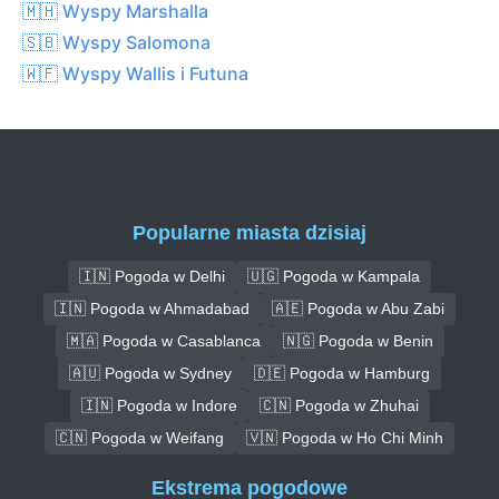
🇲🇭 Wyspy Marshalla
🇸🇧 Wyspy Salomona
🇼🇫 Wyspy Wallis i Futuna
Popularne miasta dzisiaj
🇮🇳 Pogoda w Delhi
🇺🇬 Pogoda w Kampala
🇮🇳 Pogoda w Ahmadabad
🇦🇪 Pogoda w Abu Zabi
🇲🇦 Pogoda w Casablanca
🇳🇬 Pogoda w Benin
🇦🇺 Pogoda w Sydney
🇩🇪 Pogoda w Hamburg
🇮🇳 Pogoda w Indore
🇨🇳 Pogoda w Zhuhai
🇨🇳 Pogoda w Weifang
🇻🇳 Pogoda w Ho Chi Minh
Ekstrema pogodowe