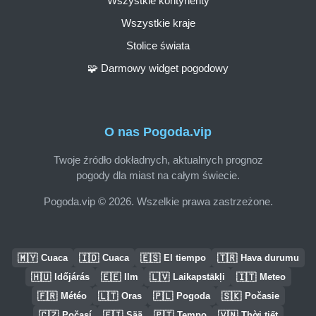
Wszystkie kontynenty
Wszystkie kraje
Stolice świata
🧩 Darmowy widget pogodowy
O nas Pogoda.vip
Twoje źródło dokładnych, aktualnych prognoz
pogody dla miast na całym świecie.
Pogoda.vip © 2026. Wszelkie prawa zastrzeżone.
🇲🇾
🇮🇩
🇪🇸
🇹🇷
Cuaca
Cuaca
El tiempo
Hava durumu
🇭🇺
🇪🇪
🇱🇻
🇮🇹
Időjárás
Ilm
Laikapstākļi
Meteo
🇫🇷
🇱🇹
🇵🇱
🇸🇰
Météo
Oras
Pogoda
Počasie
🇨🇿
🇫🇮
🇵🇹
🇻🇳
Počasí
Sää
Tempo
Thời tiết