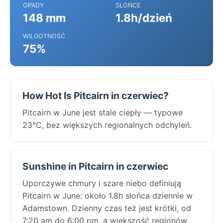
OPADY
SŁOŃCE
148 mm
1.8h/dzień
WILGOTNOŚĆ
75%
How Hot Is Pitcairn in czerwiec?
Pitcairn w June jest stale ciepły — typowe
23°C, bez większych regionalnych odchyleń.
Sunshine in Pitcairn in czerwiec
Uporczywe chmury i szare niebo definiują
Pitcairn w June: około 1.8h słońca dziennie w
Adamstown. Dzienny czas też jest krótki, od
7:20 am do 6:00 pm, a większość regionów