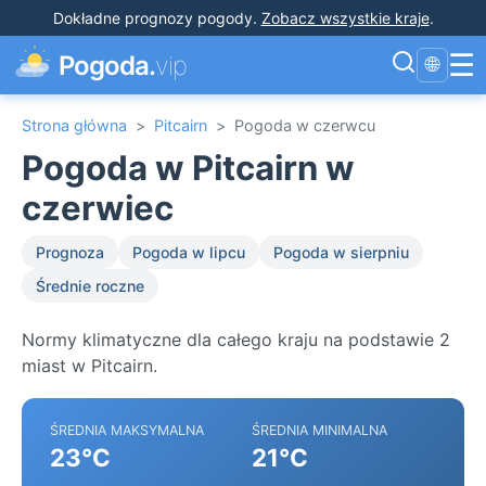
Dokładne prognozy pogody
.
Zobacz wszystkie kraje
.
☰
Pogoda.
vip
🌐
Strona główna
>
Pitcairn
>
Pogoda w czerwcu
Pogoda w Pitcairn w
czerwiec
Prognoza
Pogoda w lipcu
Pogoda w sierpniu
Średnie roczne
Normy klimatyczne dla całego kraju na podstawie 2
miast w Pitcairn.
ŚREDNIA MAKSYMALNA
ŚREDNIA MINIMALNA
23°C
21°C