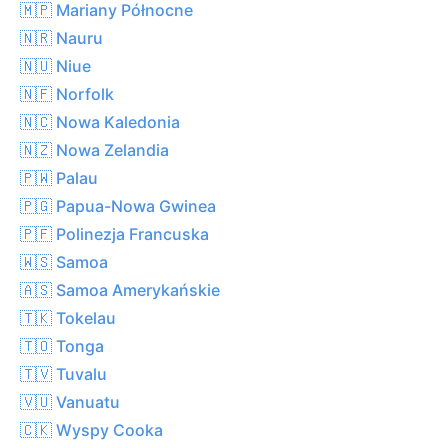
🇲🇵 Mariany Północne
🇳🇷 Nauru
🇳🇺 Niue
🇳🇫 Norfolk
🇳🇨 Nowa Kaledonia
🇳🇿 Nowa Zelandia
🇵🇼 Palau
🇵🇬 Papua-Nowa Gwinea
🇵🇫 Polinezja Francuska
🇼🇸 Samoa
🇦🇸 Samoa Amerykańskie
🇹🇰 Tokelau
🇹🇴 Tonga
🇹🇻 Tuvalu
🇻🇺 Vanuatu
🇨🇰 Wyspy Cooka