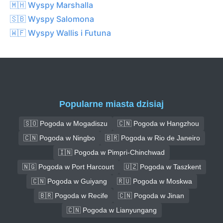
🇲🇭 Wyspy Marshalla
🇸🇧 Wyspy Salomona
🇼🇫 Wyspy Wallis i Futuna
Popularne miasta dzisiaj
🇸🇴 Pogoda w Mogadiszu
🇨🇳 Pogoda w Hangzhou
🇨🇳 Pogoda w Ningbo
🇧🇷 Pogoda w Rio de Janeiro
🇮🇳 Pogoda w Pimpri-Chinchwad
🇳🇬 Pogoda w Port Harcourt
🇺🇿 Pogoda w Taszkent
🇨🇳 Pogoda w Guiyang
🇷🇺 Pogoda w Moskwa
🇧🇷 Pogoda w Recife
🇨🇳 Pogoda w Jinan
🇨🇳 Pogoda w Lianyungang