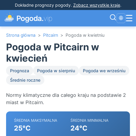
Dokładne prognozy pogody
.
Zobacz wszystkie kraje
.
☰
Pogoda.
vip
🌐
Strona główna
>
Pitcairn
>
Pogoda w kwietniu
Pogoda w Pitcairn w
kwiecień
Prognoza
Pogoda w sierpniu
Pogoda we wrześniu
Średnie roczne
Normy klimatyczne dla całego kraju na podstawie 2
miast w Pitcairn.
ŚREDNIA MAKSYMALNA
ŚREDNIA MINIMALNA
25°C
24°C