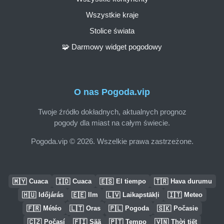
Wszystkie kraje
Stolice świata
🧩 Darmowy widget pogodowy
O nas Pogoda.vip
Twoje źródło dokładnych, aktualnych prognoz
pogody dla miast na całym świecie.
Pogoda.vip © 2026. Wszelkie prawa zastrzeżone.
🇲🇾
🇮🇩
🇪🇸
🇹🇷
Cuaca
Cuaca
El tiempo
Hava durumu
🇭🇺
🇪🇪
🇱🇻
🇮🇹
Időjárás
Ilm
Laikapstākļi
Meteo
🇫🇷
🇱🇹
🇵🇱
🇸🇰
Météo
Oras
Pogoda
Počasie
🇨🇿
🇫🇮
🇵🇹
🇻🇳
Počasí
Sää
Tempo
Thời tiết