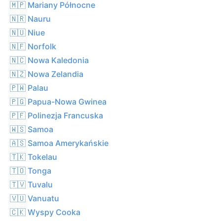
🇲🇵 Mariany Północne
🇳🇷 Nauru
🇳🇺 Niue
🇳🇫 Norfolk
🇳🇨 Nowa Kaledonia
🇳🇿 Nowa Zelandia
🇵🇼 Palau
🇵🇬 Papua-Nowa Gwinea
🇵🇫 Polinezja Francuska
🇼🇸 Samoa
🇦🇸 Samoa Amerykańskie
🇹🇰 Tokelau
🇹🇴 Tonga
🇹🇻 Tuvalu
🇻🇺 Vanuatu
🇨🇰 Wyspy Cooka