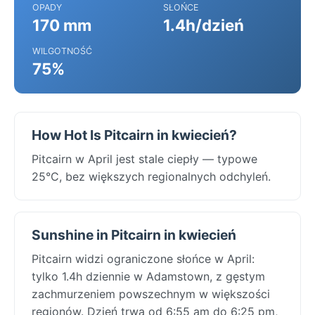
OPADY
SŁOŃCE
170 mm
1.4h/dzień
WILGOTNOŚĆ
75%
How Hot Is Pitcairn in kwiecień?
Pitcairn w April jest stale ciepły — typowe
25°C, bez większych regionalnych odchyleń.
Sunshine in Pitcairn in kwiecień
Pitcairn widzi ograniczone słońce w April:
tylko 1.4h dziennie w Adamstown, z gęstym
zachmurzeniem powszechnym w większości
regionów. Dzień trwa od 6:55 am do 6:25 pm,