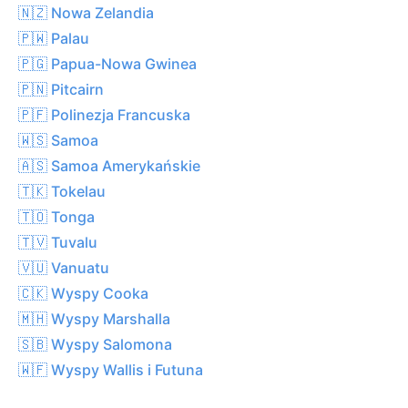
🇳🇿 Nowa Zelandia
🇵🇼 Palau
🇵🇬 Papua-Nowa Gwinea
🇵🇳 Pitcairn
🇵🇫 Polinezja Francuska
🇼🇸 Samoa
🇦🇸 Samoa Amerykańskie
🇹🇰 Tokelau
🇹🇴 Tonga
🇹🇻 Tuvalu
🇻🇺 Vanuatu
🇨🇰 Wyspy Cooka
🇲🇭 Wyspy Marshalla
🇸🇧 Wyspy Salomona
🇼🇫 Wyspy Wallis i Futuna