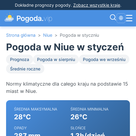
Dokładne prognozy pogody
.
Zobacz wszystkie kraje
.
☰
Pogoda.
vip
🌐
Strona główna
>
Niue
>
Pogoda w styczniu
Pogoda w Niue w styczeń
Prognoza
Pogoda w sierpniu
Pogoda we wrześniu
Średnie roczne
Normy klimatyczne dla całego kraju na podstawie 15
miast w Niue.
ŚREDNIA MAKSYMALNA
ŚREDNIA MINIMALNA
28°C
26°C
OPADY
SŁOŃCE
287 mm
1.3h/dzień