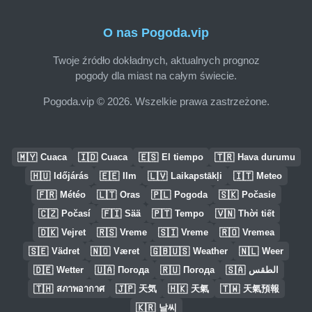
O nas Pogoda.vip
Twoje źródło dokładnych, aktualnych prognoz
pogody dla miast na całym świecie.
Pogoda.vip © 2026. Wszelkie prawa zastrzeżone.
🇲🇾
🇮🇩
🇪🇸
🇹🇷
Cuaca
Cuaca
El tiempo
Hava durumu
🇭🇺
🇪🇪
🇱🇻
🇮🇹
Időjárás
Ilm
Laikapstākļi
Meteo
🇫🇷
🇱🇹
🇵🇱
🇸🇰
Météo
Oras
Pogoda
Počasie
🇨🇿
🇫🇮
🇵🇹
🇻🇳
Počasí
Sää
Tempo
Thời tiết
🇩🇰
🇷🇸
🇸🇮
🇷🇴
Vejret
Vreme
Vreme
Vremea
🇸🇪
🇳🇴
🇬🇧🇺🇸
🇳🇱
Vädret
Været
Weather
Weer
🇩🇪
🇺🇦
🇷🇺
🇸🇦
Wetter
Погода
Погода
الطقس
🇹🇭
🇯🇵
🇭🇰
🇹🇼
สภาพอากาศ
天気
天氣
天氣預報
🇰🇷
날씨