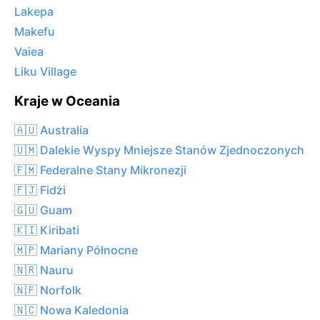
Lakepa
Makefu
Vaiea
Liku Village
Kraje w Oceania
🇦🇺 Australia
🇺🇲 Dalekie Wyspy Mniejsze Stanów Zjednoczonych
🇫🇲 Federalne Stany Mikronezji
🇫🇯 Fidżi
🇬🇺 Guam
🇰🇮 Kiribati
🇲🇵 Mariany Północne
🇳🇷 Nauru
🇳🇫 Norfolk
🇳🇨 Nowa Kaledonia