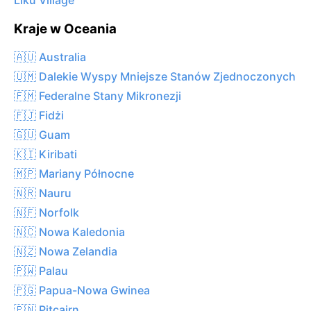
Liku Village
Kraje w Oceania
🇦🇺 Australia
🇺🇲 Dalekie Wyspy Mniejsze Stanów Zjednoczonych
🇫🇲 Federalne Stany Mikronezji
🇫🇯 Fidżi
🇬🇺 Guam
🇰🇮 Kiribati
🇲🇵 Mariany Północne
🇳🇷 Nauru
🇳🇫 Norfolk
🇳🇨 Nowa Kaledonia
🇳🇿 Nowa Zelandia
🇵🇼 Palau
🇵🇬 Papua-Nowa Gwinea
🇵🇳 Pitcairn