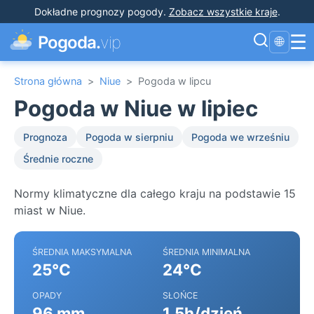
Dokładne prognozy pogody
.
Zobacz wszystkie kraje
.
☰
Pogoda.
vip
🌐
Strona główna
>
Niue
>
Pogoda w lipcu
Pogoda w Niue w lipiec
Prognoza
Pogoda w sierpniu
Pogoda we wrześniu
Średnie roczne
Normy klimatyczne dla całego kraju na podstawie 15
miast w Niue.
ŚREDNIA MAKSYMALNA
ŚREDNIA MINIMALNA
25°C
24°C
OPADY
SŁOŃCE
96 mm
1.5h/dzień