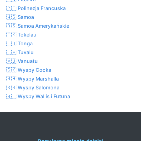
🇵🇫 Polinezja Francuska
🇼🇸 Samoa
🇦🇸 Samoa Amerykańskie
🇹🇰 Tokelau
🇹🇴 Tonga
🇹🇻 Tuvalu
🇻🇺 Vanuatu
🇨🇰 Wyspy Cooka
🇲🇭 Wyspy Marshalla
🇸🇧 Wyspy Salomona
🇼🇫 Wyspy Wallis i Futuna