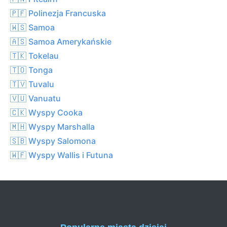
🇵🇫 Polinezja Francuska
🇼🇸 Samoa
🇦🇸 Samoa Amerykańskie
🇹🇰 Tokelau
🇹🇴 Tonga
🇹🇻 Tuvalu
🇻🇺 Vanuatu
🇨🇰 Wyspy Cooka
🇲🇭 Wyspy Marshalla
🇸🇧 Wyspy Salomona
🇼🇫 Wyspy Wallis i Futuna