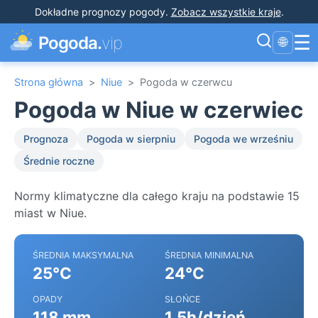
Dokładne prognozy pogody
.
Zobacz wszystkie kraje
.
☰
Pogoda.
vip
🌐
Strona główna
>
Niue
>
Pogoda w czerwcu
Pogoda w Niue w czerwiec
Prognoza
Pogoda w sierpniu
Pogoda we wrześniu
Średnie roczne
Normy klimatyczne dla całego kraju na podstawie 15
miast w Niue.
ŚREDNIA MAKSYMALNA
ŚREDNIA MINIMALNA
25°C
24°C
OPADY
SŁOŃCE
118 mm
1.5h/dzień