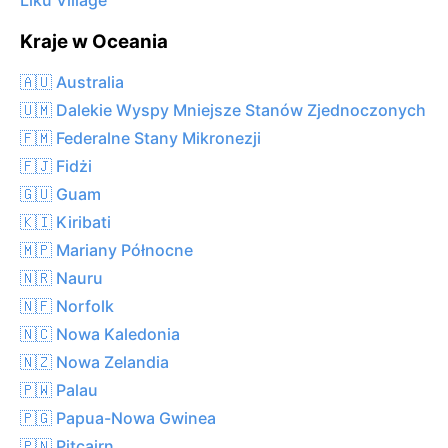
Liku Village
Kraje w Oceania
🇦🇺 Australia
🇺🇲 Dalekie Wyspy Mniejsze Stanów Zjednoczonych
🇫🇲 Federalne Stany Mikronezji
🇫🇯 Fidżi
🇬🇺 Guam
🇰🇮 Kiribati
🇲🇵 Mariany Północne
🇳🇷 Nauru
🇳🇫 Norfolk
🇳🇨 Nowa Kaledonia
🇳🇿 Nowa Zelandia
🇵🇼 Palau
🇵🇬 Papua-Nowa Gwinea
🇵🇳 Pitcairn