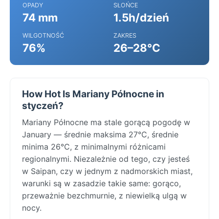
OPADY
SŁOŃCE
74 mm
1.5h/dzień
WILGOTNOŚĆ
ZAKRES
76%
26–28°C
How Hot Is Mariany Północne in
styczeń?
Mariany Północne ma stale gorącą pogodę w
January — średnie maksima 27°C, średnie
minima 26°C, z minimalnymi różnicami
regionalnymi. Niezależnie od tego, czy jesteś
w Saipan, czy w jednym z nadmorskich miast,
warunki są w zasadzie takie same: gorąco,
przeważnie bezchmurnie, z niewielką ulgą w
nocy.