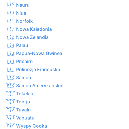
🇳🇷 Nauru
🇳🇺 Niue
🇳🇫 Norfolk
🇳🇨 Nowa Kaledonia
🇳🇿 Nowa Zelandia
🇵🇼 Palau
🇵🇬 Papua-Nowa Gwinea
🇵🇳 Pitcairn
🇵🇫 Polinezja Francuska
🇼🇸 Samoa
🇦🇸 Samoa Amerykańskie
🇹🇰 Tokelau
🇹🇴 Tonga
🇹🇻 Tuvalu
🇻🇺 Vanuatu
🇨🇰 Wyspy Cooka