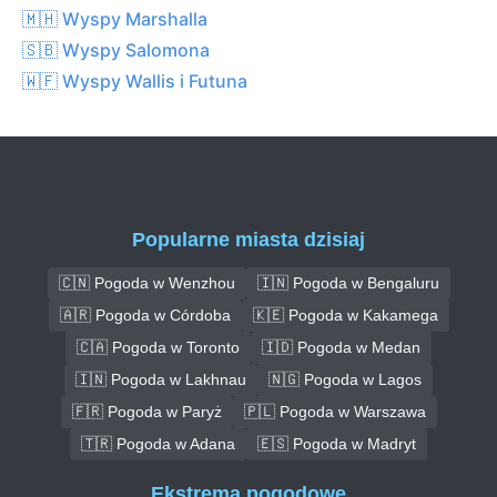
🇲🇭 Wyspy Marshalla
🇸🇧 Wyspy Salomona
🇼🇫 Wyspy Wallis i Futuna
Popularne miasta dzisiaj
🇨🇳 Pogoda w Wenzhou
🇮🇳 Pogoda w Bengaluru
🇦🇷 Pogoda w Córdoba
🇰🇪 Pogoda w Kakamega
🇨🇦 Pogoda w Toronto
🇮🇩 Pogoda w Medan
🇮🇳 Pogoda w Lakhnau
🇳🇬 Pogoda w Lagos
🇫🇷 Pogoda w Paryż
🇵🇱 Pogoda w Warszawa
🇹🇷 Pogoda w Adana
🇪🇸 Pogoda w Madryt
Ekstrema pogodowe