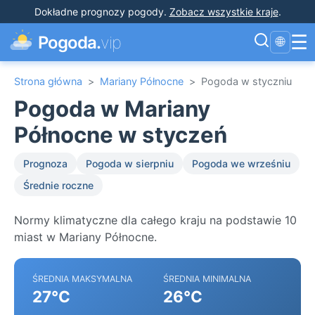
Dokładne prognozy pogody
.
Zobacz wszystkie kraje
.
☰
Pogoda.
vip
🌐
Strona główna
>
Mariany Północne
>
Pogoda w styczniu
Pogoda w Mariany
Północne w styczeń
Prognoza
Pogoda w sierpniu
Pogoda we wrześniu
Średnie roczne
Normy klimatyczne dla całego kraju na podstawie 10
miast w Mariany Północne.
ŚREDNIA MAKSYMALNA
ŚREDNIA MINIMALNA
27°C
26°C