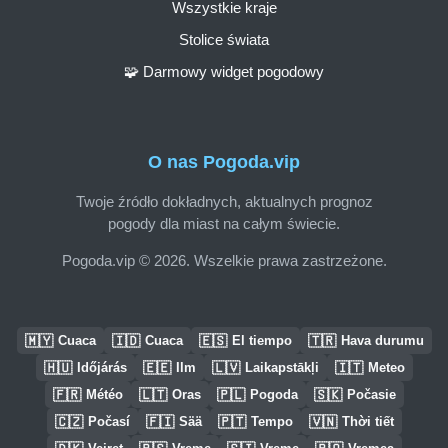
Wszystkie kraje
Stolice świata
🧩 Darmowy widget pogodowy
O nas Pogoda.vip
Twoje źródło dokładnych, aktualnych prognoz
pogody dla miast na całym świecie.
Pogoda.vip © 2026. Wszelkie prawa zastrzeżone.
🇲🇾
🇮🇩
🇪🇸
🇹🇷
Cuaca
Cuaca
El tiempo
Hava durumu
🇭🇺
🇪🇪
🇱🇻
🇮🇹
Időjárás
Ilm
Laikapstākļi
Meteo
🇫🇷
🇱🇹
🇵🇱
🇸🇰
Météo
Oras
Pogoda
Počasie
🇨🇿
🇫🇮
🇵🇹
🇻🇳
Počasí
Sää
Tempo
Thời tiết