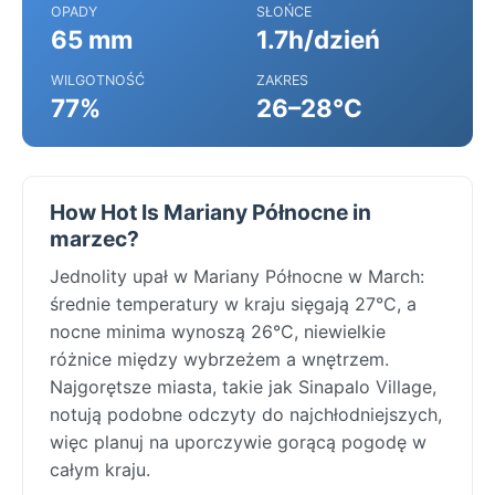
OPADY
SŁOŃCE
65 mm
1.7h/dzień
WILGOTNOŚĆ
ZAKRES
77%
26–28°C
How Hot Is Mariany Północne in
marzec?
Jednolity upał w Mariany Północne w March:
średnie temperatury w kraju sięgają 27°C, a
nocne minima wynoszą 26°C, niewielkie
różnice między wybrzeżem a wnętrzem.
Najgorętsze miasta, takie jak Sinapalo Village,
notują podobne odczyty do najchłodniejszych,
więc planuj na uporczywie gorącą pogodę w
całym kraju.