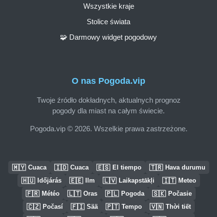
Wszystkie kraje
Stolice świata
🧩 Darmowy widget pogodowy
O nas Pogoda.vip
Twoje źródło dokładnych, aktualnych prognoz
pogody dla miast na całym świecie.
Pogoda.vip © 2026. Wszelkie prawa zastrzeżone.
🇲🇾
🇮🇩
🇪🇸
🇹🇷
Cuaca
Cuaca
El tiempo
Hava durumu
🇭🇺
🇪🇪
🇱🇻
🇮🇹
Időjárás
Ilm
Laikapstākļi
Meteo
🇫🇷
🇱🇹
🇵🇱
🇸🇰
Météo
Oras
Pogoda
Počasie
🇨🇿
🇫🇮
🇵🇹
🇻🇳
Počasí
Sää
Tempo
Thời tiết