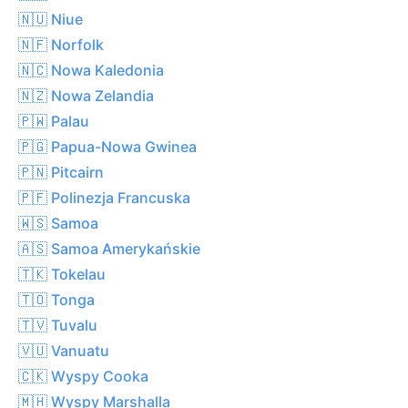
🇳🇺 Niue
🇳🇫 Norfolk
🇳🇨 Nowa Kaledonia
🇳🇿 Nowa Zelandia
🇵🇼 Palau
🇵🇬 Papua-Nowa Gwinea
🇵🇳 Pitcairn
🇵🇫 Polinezja Francuska
🇼🇸 Samoa
🇦🇸 Samoa Amerykańskie
🇹🇰 Tokelau
🇹🇴 Tonga
🇹🇻 Tuvalu
🇻🇺 Vanuatu
🇨🇰 Wyspy Cooka
🇲🇭 Wyspy Marshalla