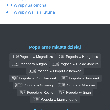
🇸🇧 Wyspy Salomona
🇼🇫 Wyspy Wallis i Futuna
Popularne miasta dzisiaj
🇸🇴 Pogoda w Mogadiszu
🇨🇳 Pogoda w Hangzhou
🇨🇳 Pogoda w Ningbo
🇧🇷 Pogoda w Rio de Janeiro
🇮🇳 Pogoda w Pimpri-Chinchwad
🇳🇬 Pogoda w Port Harcourt
🇺🇿 Pogoda w Taszkent
🇨🇳 Pogoda w Guiyang
🇷🇺 Pogoda w Moskwa
🇧🇷 Pogoda w Recife
🇨🇳 Pogoda w Jinan
🇨🇳 Pogoda w Lianyungang