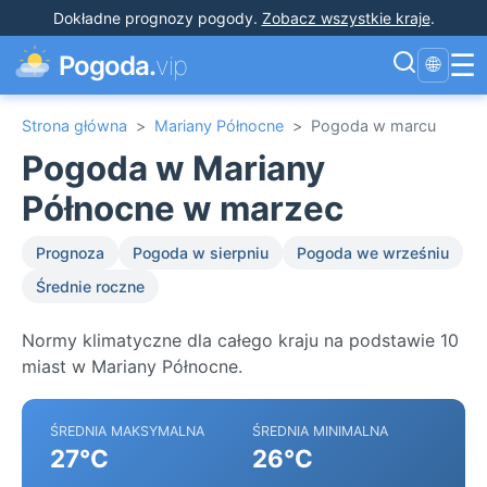
Dokładne prognozy pogody
.
Zobacz wszystkie kraje
.
☰
Pogoda.
vip
🌐
Strona główna
>
Mariany Północne
>
Pogoda w marcu
Pogoda w Mariany
Północne w marzec
Prognoza
Pogoda w sierpniu
Pogoda we wrześniu
Średnie roczne
Normy klimatyczne dla całego kraju na podstawie 10
miast w Mariany Północne.
ŚREDNIA MAKSYMALNA
ŚREDNIA MINIMALNA
27°C
26°C