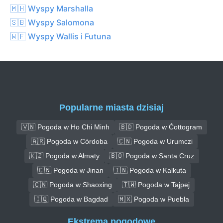
🇲🇭 Wyspy Marshalla
🇸🇧 Wyspy Salomona
🇼🇫 Wyspy Wallis i Futuna
Popularne miasta dzisiaj
🇻🇳 Pogoda w Ho Chi Minh
🇧🇩 Pogoda w Ćottogram
🇦🇷 Pogoda w Córdoba
🇨🇳 Pogoda w Urumczi
🇰🇿 Pogoda w Ałmaty
🇧🇴 Pogoda w Santa Cruz
🇨🇳 Pogoda w Jinan
🇮🇳 Pogoda w Kalkuta
🇨🇳 Pogoda w Shaoxing
🇹🇼 Pogoda w Tajpej
🇮🇶 Pogoda w Bagdad
🇲🇽 Pogoda w Puebla
Ekstrema pogodowe