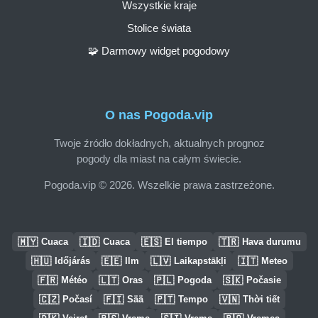
Wszystkie kraje
Stolice świata
🧩 Darmowy widget pogodowy
O nas Pogoda.vip
Twoje źródło dokładnych, aktualnych prognoz
pogody dla miast na całym świecie.
Pogoda.vip © 2026. Wszelkie prawa zastrzeżone.
🇲🇾
🇮🇩
🇪🇸
🇹🇷
Cuaca
Cuaca
El tiempo
Hava durumu
🇭🇺
🇪🇪
🇱🇻
🇮🇹
Időjárás
Ilm
Laikapstākļi
Meteo
🇫🇷
🇱🇹
🇵🇱
🇸🇰
Météo
Oras
Pogoda
Počasie
🇨🇿
🇫🇮
🇵🇹
🇻🇳
Počasí
Sää
Tempo
Thời tiết