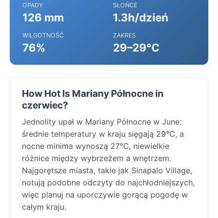
OPADY
SŁOŃCE
126 mm
1.3h/dzień
WILGOTNOŚĆ
ZAKRES
76%
29–29°C
How Hot Is Mariany Północne in
czerwiec?
Jednolity upał w Mariany Północne w June:
średnie temperatury w kraju sięgają 29°C, a
nocne minima wynoszą 27°C, niewielkie
różnice między wybrzeżem a wnętrzem.
Najgorętsze miasta, takie jak Sinapalo Village,
notują podobne odczyty do najchłodniejszych,
więc planuj na uporczywie gorącą pogodę w
całym kraju.