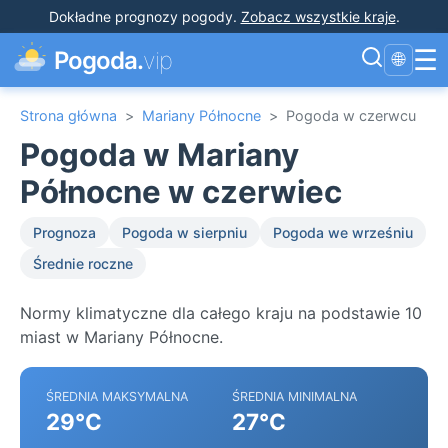
Dokładne prognozy pogody
.
Zobacz wszystkie kraje
.
☰
Pogoda.
vip
🌐
Strona główna
>
Mariany Północne
>
Pogoda w czerwcu
Pogoda w Mariany
Północne w czerwiec
Prognoza
Pogoda w sierpniu
Pogoda we wrześniu
Średnie roczne
Normy klimatyczne dla całego kraju na podstawie 10
miast w Mariany Północne.
ŚREDNIA MAKSYMALNA
ŚREDNIA MINIMALNA
29°C
27°C