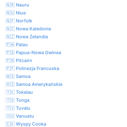
🇳🇷 Nauru
🇳🇺 Niue
🇳🇫 Norfolk
🇳🇨 Nowa Kaledonia
🇳🇿 Nowa Zelandia
🇵🇼 Palau
🇵🇬 Papua-Nowa Gwinea
🇵🇳 Pitcairn
🇵🇫 Polinezja Francuska
🇼🇸 Samoa
🇦🇸 Samoa Amerykańskie
🇹🇰 Tokelau
🇹🇴 Tonga
🇹🇻 Tuvalu
🇻🇺 Vanuatu
🇨🇰 Wyspy Cooka