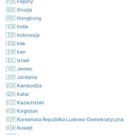
🇵🇭 Filipiny
🇬🇪 Gruzja
🇭🇰 Hongkong
🇮🇳 Indie
🇮🇩 Indonezja
🇮🇶 Irak
🇮🇷 Iran
🇮🇱 Izrael
🇾🇪 Jemen
🇯🇴 Jordania
🇰🇭 Kambodża
🇶🇦 Katar
🇰🇿 Kazachstan
🇰🇬 Kirgistan
🇰🇵 Koreańska Republika Ludowo-Demokratyczna
🇰🇼 Kuwejt