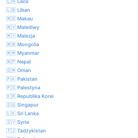
🇱🇦 Laos
🇱🇧 Liban
🇲🇴 Makau
🇲🇻 Malediwy
🇲🇾 Malezja
🇲🇳 Mongolia
🇲🇲 Myanmar
🇳🇵 Nepal
🇴🇲 Oman
🇵🇰 Pakistan
🇵🇸 Palestyna
🇰🇷 Republika Korei
🇸🇬 Singapur
🇱🇰 Sri Lanka
🇸🇾 Syria
🇹🇯 Tadżykistan