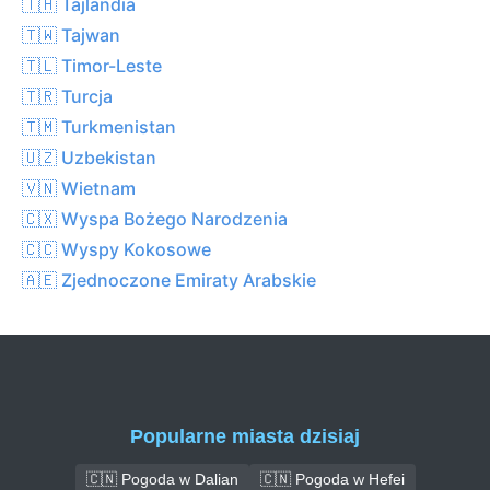
🇹🇭 Tajlandia
🇹🇼 Tajwan
🇹🇱 Timor-Leste
🇹🇷 Turcja
🇹🇲 Turkmenistan
🇺🇿 Uzbekistan
🇻🇳 Wietnam
🇨🇽 Wyspa Bożego Narodzenia
🇨🇨 Wyspy Kokosowe
🇦🇪 Zjednoczone Emiraty Arabskie
Popularne miasta dzisiaj
🇨🇳 Pogoda w Dalian
🇨🇳 Pogoda w Hefei