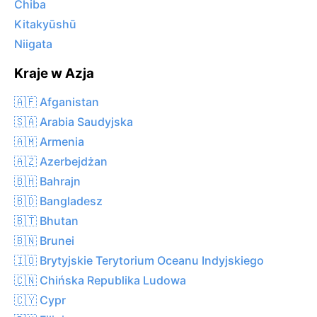
Chiba
Kitakyūshū
Niigata
Kraje w Azja
🇦🇫 Afganistan
🇸🇦 Arabia Saudyjska
🇦🇲 Armenia
🇦🇿 Azerbejdżan
🇧🇭 Bahrajn
🇧🇩 Bangladesz
🇧🇹 Bhutan
🇧🇳 Brunei
🇮🇴 Brytyjskie Terytorium Oceanu Indyjskiego
🇨🇳 Chińska Republika Ludowa
🇨🇾 Cypr