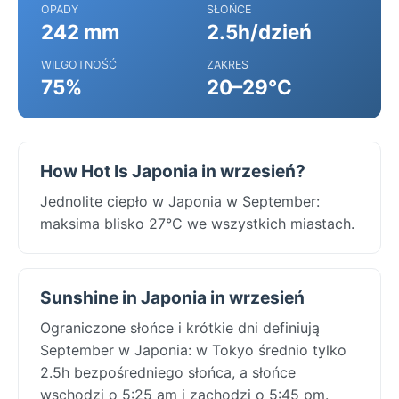
OPADY
SŁOŃCE
242 mm
2.5h/dzień
WILGOTNOŚĆ
ZAKRES
75%
20–29°C
How Hot Is Japonia in wrzesień?
Jednolite ciepło w Japonia w September:
maksima blisko 27°C we wszystkich miastach.
Sunshine in Japonia in wrzesień
Ograniczone słońce i krótkie dni definiują
September w Japonia: w Tokyo średnio tylko
2.5h bezpośredniego słońca, a słońce
wschodzi o 5:25 am i zachodzi o 5:45 pm.