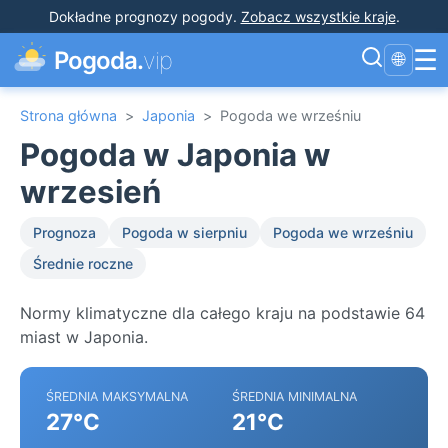
Dokładne prognozy pogody
.
Zobacz wszystkie kraje
.
☰
Pogoda.
vip
🌐
Strona główna
>
Japonia
>
Pogoda we wrześniu
Pogoda w Japonia w
wrzesień
Prognoza
Pogoda w sierpniu
Pogoda we wrześniu
Średnie roczne
Normy klimatyczne dla całego kraju na podstawie 64
miast w Japonia.
ŚREDNIA MAKSYMALNA
ŚREDNIA MINIMALNA
27°C
21°C