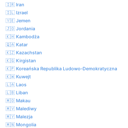
🇮🇷 Iran
🇮🇱 Izrael
🇾🇪 Jemen
🇯🇴 Jordania
🇰🇭 Kambodża
🇶🇦 Katar
🇰🇿 Kazachstan
🇰🇬 Kirgistan
🇰🇵 Koreańska Republika Ludowo-Demokratyczna
🇰🇼 Kuwejt
🇱🇦 Laos
🇱🇧 Liban
🇲🇴 Makau
🇲🇻 Malediwy
🇲🇾 Malezja
🇲🇳 Mongolia