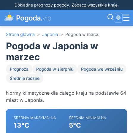
Dokładne prognozy pogody
.
Zobacz wszystkie kraje
.
☰
Pogoda.
vip
🌐
Strona główna
>
Japonia
>
Pogoda w marcu
Pogoda w Japonia w
marzec
Prognoza
Pogoda w sierpniu
Pogoda we wrześniu
Średnie roczne
Normy klimatyczne dla całego kraju na podstawie 64
miast w Japonia.
ŚREDNIA MAKSYMALNA
ŚREDNIA MINIMALNA
13°C
5°C