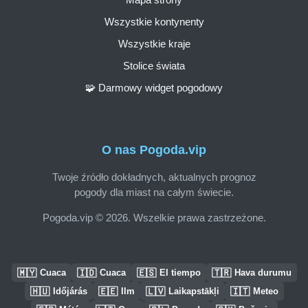
Wszystkie kontynenty
Wszystkie kraje
Stolice świata
🧩 Darmowy widget pogodowy
O nas Pogoda.vip
Twoje źródło dokładnych, aktualnych prognoz
pogody dla miast na całym świecie.
Pogoda.vip © 2026. Wszelkie prawa zastrzeżone.
🇲🇾
🇮🇩
🇪🇸
🇹🇷
Cuaca
Cuaca
El tiempo
Hava durumu
🇭🇺
🇪🇪
🇱🇻
🇮🇹
Időjárás
Ilm
Laikapstākļi
Meteo