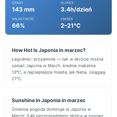
OPADY
SŁOŃCE
143 mm
3.4h/dzień
WILGOTNOŚĆ
ZAKRES
66%
2–21°C
How Hot Is Japonia in marzec?
Łagodnie i przyjemnie — tak w skrócie można
opisać Japonia w March: średnie maksima
13°C, a najcieplejsze miasta, jak Naha, osiągają
21°C.
Sunshine in Japonia in marzec
Zmienna pogoda dominuje w Japonia w
March: 3.4h bezpośredniego słońca w typowy