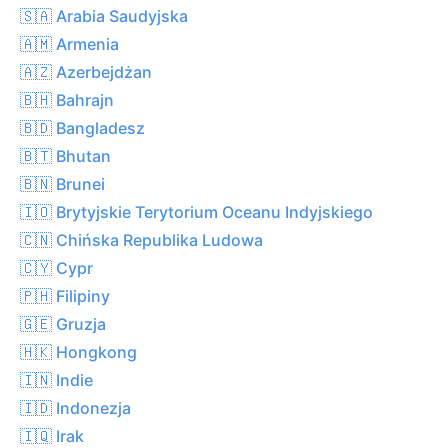
🇸🇦 Arabia Saudyjska
🇦🇲 Armenia
🇦🇿 Azerbejdżan
🇧🇭 Bahrajn
🇧🇩 Bangladesz
🇧🇹 Bhutan
🇧🇳 Brunei
🇮🇴 Brytyjskie Terytorium Oceanu Indyjskiego
🇨🇳 Chińska Republika Ludowa
🇨🇾 Cypr
🇵🇭 Filipiny
🇬🇪 Gruzja
🇭🇰 Hongkong
🇮🇳 Indie
🇮🇩 Indonezja
🇮🇶 Irak