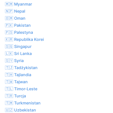
🇲🇲 Myanmar
🇳🇵 Nepal
🇴🇲 Oman
🇵🇰 Pakistan
🇵🇸 Palestyna
🇰🇷 Republika Korei
🇸🇬 Singapur
🇱🇰 Sri Lanka
🇸🇾 Syria
🇹🇯 Tadżykistan
🇹🇭 Tajlandia
🇹🇼 Tajwan
🇹🇱 Timor-Leste
🇹🇷 Turcja
🇹🇲 Turkmenistan
🇺🇿 Uzbekistan