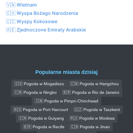
🇻🇳 Wietnam
🇨🇽 Wyspa Bożego Narodzenia
🇨🇨 Wyspy Kokosowe
🇦🇪 Zjednoczone Emiraty Arabskie
Popularne miasta dzisiaj
🇸🇴 Pogoda w Mogadiszu
🇨🇳 Pogoda w Hangzhou
🇨🇳 Pogoda w Ningbo
🇧🇷 Pogoda w Rio de Janeiro
🇮🇳 Pogoda w Pimpri-Chinchwad
🇳🇬 Pogoda w Port Harcourt
🇺🇿 Pogoda w Taszkent
🇨🇳 Pogoda w Guiyang
🇷🇺 Pogoda w Moskwa
🇧🇷 Pogoda w Recife
🇨🇳 Pogoda w Jinan