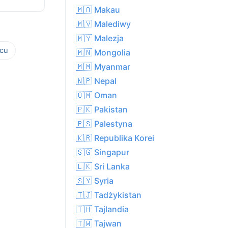
🇲🇴 Makau
🇲🇻 Malediwy
🇲🇾 Malezja
cu
🇲🇳 Mongolia
🇲🇲 Myanmar
🇳🇵 Nepal
🇴🇲 Oman
🇵🇰 Pakistan
🇵🇸 Palestyna
🇰🇷 Republika Korei
🇸🇬 Singapur
🇱🇰 Sri Lanka
🇸🇾 Syria
🇹🇯 Tadżykistan
🇹🇭 Tajlandia
🇹🇼 Tajwan