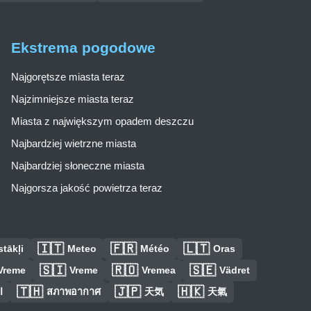
Ekstrema pogodowe
Najgorętsze miasta teraz
Najzimniejsze miasta teraz
Miasta z największym opadem deszczu
Najbardziej wietrzne miasta
Najbardziej słoneczne miasta
Najgorsza jakość powietrza teraz
🇮🇹
🇫🇷
🇱🇹
tākļi
Meteo
Météo
Oras
🇸🇮
🇷🇴
🇸🇪
Vreme
Vreme
Vremea
Vädret
🇹🇭
🇯🇵
🇭🇰
ا
สภาพอากาศ
天気
天氣