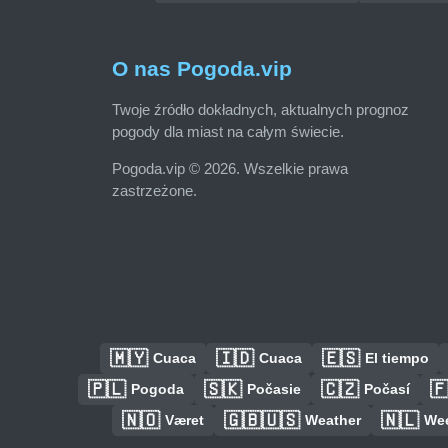
O nas Pogoda.vip
Twoje źródło dokładnych, aktualnych prognoz
pogody dla miast na całym świecie.
Pogoda.vip © 2026. Wszelkie prawa
zastrzeżone.
🇲🇾
🇮🇩
🇪🇸
Cuaca
Cuaca
El tiempo
🇵🇱
🇸🇰
🇨🇿

Pogoda
Počasie
Počasí
🇳🇴
🇬🇧🇺🇸
🇳🇱
Været
Weather
We