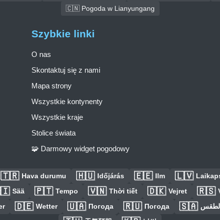
🇨🇳 Pogoda w Lianyungang
Szybkie linki
O nas
Skontaktuj się z nami
Mapa strony
Wszystkie kontynenty
Wszystkie kraje
Stolice świata
🧩 Darmowy widget pogodowy
🇹🇷
🇭🇺
🇪🇪
🇱🇻
Hava durumu
Időjárás
Ilm
Laikaps
🇮
🇵🇹
🇻🇳
🇩🇰
🇷🇸
Sää
Tempo
Thời tiết
Vejret
🇩🇪
🇺🇦
🇷🇺
🇸🇦
er
Wetter
Погода
Погода
الطق