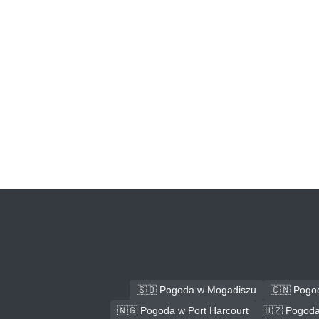
🇸🇴 Pogoda w Mogadiszu
🇨🇳 Pogo
🇳🇬 Pogoda w Port Harcourt
🇺🇿 Pogoda