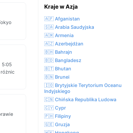
Kraje w Azja
🇦🇫 Afganistan
Tokyo
🇸🇦 Arabia Saudyjska
🇦🇲 Armenia
🇦🇿 Azerbejdżan
🇧🇭 Bahrajn
🇧🇩 Bangladesz
 5:05
🇧🇹 Bhutan
 różnic
🇧🇳 Brunei
🇮🇴 Brytyjskie Terytorium Oceanu
Indyjskiego
🇨🇳 Chińska Republika Ludowa
🇨🇾 Cypr
prawie
🇵🇭 Filipiny
🇬🇪 Gruzja
🇭🇰 Hongkong