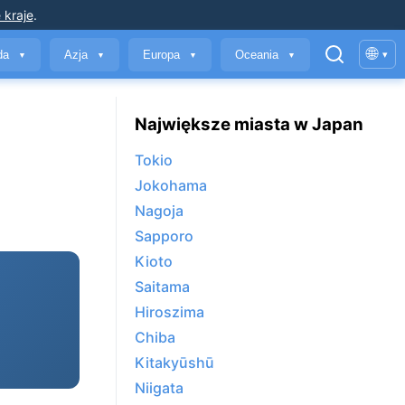
 kraje
.
🌐
yda
Azja
Europa
Oceania
▾
▼
▼
▼
▼
Największe miasta w Japan
Tokio
Jokohama
Nagoja
Sapporo
Kioto
Saitama
Hiroszima
Chiba
Kitakyūshū
Niigata