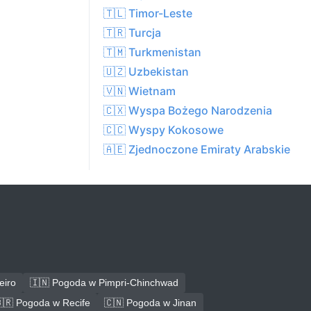
🇹🇱 Timor-Leste
🇹🇷 Turcja
🇹🇲 Turkmenistan
🇺🇿 Uzbekistan
🇻🇳 Wietnam
🇨🇽 Wyspa Bożego Narodzenia
🇨🇨 Wyspy Kokosowe
🇦🇪 Zjednoczone Emiraty Arabskie
eiro
🇮🇳 Pogoda w Pimpri-Chinchwad
🇷 Pogoda w Recife
🇨🇳 Pogoda w Jinan