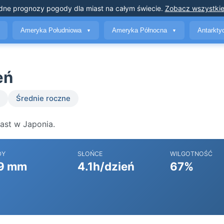
dne prognozy pogody
dla miast na całym świecie
.
Zobacz wszystkie
Ameryka Południowa
Ameryka Północna
Antarkt
▼
▼
eń
Średnie roczne
ast w Japonia.
DY
SŁOŃCE
WILGOTNOŚĆ
9 mm
4.1h/dzień
67%