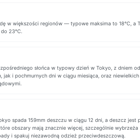
odę w większości regionów — typowe maksima to 18°C, a 
 do 23°C.
ezpośredniego słońca w typowy dzień w Tokyo, z dniem od
jak i pochmurnych dni w ciągu miesiąca, oraz niewielkich
lądowymi.
okyo spada 159mm deszczu w ciągu 12 dni, a deszcz jest 
tóre obszary mają znacznie więcej, szczególnie wybrzeża
 opady i spakuj niezawodną odzież przeciwdeszczową.