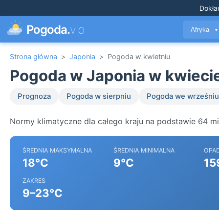
Dokła
Pogoda.
vip
Afryka
▼
Strona główna
>
Japonia
>
Pogoda w kwietniu
Pogoda w Japonia w kwieci
Prognoza
Pogoda w sierpniu
Pogoda we wrześniu
Normy klimatyczne dla całego kraju na podstawie 64 mi
ŚREDNIA MAKSYMALNA
ŚREDNIA MINIMALNA
OPA
18°C
9°C
15
ZAKRES
9–23°C