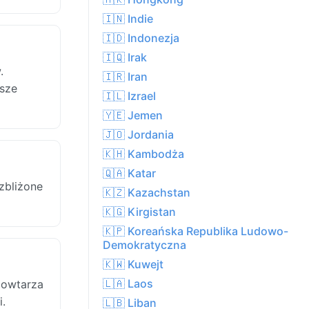
🇮🇳 Indie
🇮🇩 Indonezja
🇮🇶 Irak
.
🇮🇷 Iran
ższe
🇮🇱 Izrael
🇾🇪 Jemen
🇯🇴 Jordania
🇰🇭 Kambodża
🇶🇦 Katar
 zbliżone
🇰🇿 Kazachstan
🇰🇬 Kirgistan
🇰🇵 Koreańska Republika Ludowo-
Demokratyczna
🇰🇼 Kuwejt
🇱🇦 Laos
powtarza
i.
🇱🇧 Liban