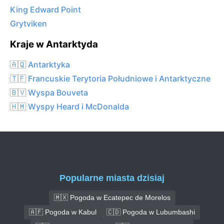
King Edward Point
Grytviken
Kraje w Antarktyda
🇦🇶 Antarktyka
🇹🇫 Francuskie Terytoria Południowe i Antarktyczne
🇧🇻 Wyspa Bouveta
🇭🇲 Wyspy Heard i McDonalda
Popularne miasta dzisiaj
🇲🇽 Pogoda w Ecatepec de Morelos
🇦🇫 Pogoda w Kabul
🇨🇩 Pogoda w Lubumbashi