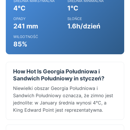
ŚREDNIA MAKSYMALNA
ŚREDNIA MINIMALNA
4°C
1°C
OPADY
SŁOŃCE
241 mm
1.6h/dzień
WILGOTNOŚĆ
85%
How Hot Is Georgia Południowa i
Sandwich Południowy in styczeń?
Niewielki obszar Georgia Południowa i
Sandwich Południowy oznacza, że zimno jest
jednolite: w January średnia wynosi 4°C, a
King Edward Point jest reprezentatywna.