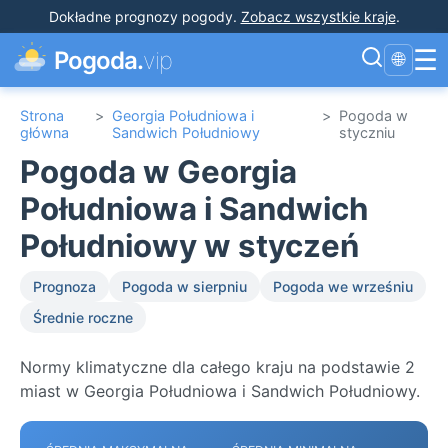
Dokładne prognozy pogody
.
Zobacz wszystkie kraje
.
☰
Pogoda.
vip
🌐
Strona
>
Georgia Południowa i
>
Pogoda w
główna
Sandwich Południowy
styczniu
Pogoda w Georgia
Południowa i Sandwich
Południowy w styczeń
Prognoza
Pogoda w sierpniu
Pogoda we wrześniu
Średnie roczne
Normy klimatyczne dla całego kraju na podstawie 2
miast w Georgia Południowa i Sandwich Południowy.