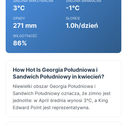
ŚREDNIA MAKSYMALNA
ŚREDNIA MINIMALNA
3°C
-1°C
OPADY
SŁOŃCE
271 mm
1.0h/dzień
WILGOTNOŚĆ
86%
How Hot Is Georgia Południowa i
Sandwich Południowy in kwiecień?
Niewielki obszar Georgia Południowa i
Sandwich Południowy oznacza, że zimno jest
jednolite: w April średnia wynosi 3°C, a King
Edward Point jest reprezentatywna.