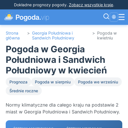
Dokładne prognozy pogody
.
Zobacz wszystkie kraje
.
☰
Pogoda.
vip
🌐
Strona
>
Georgia Południowa i
>
Pogoda w
główna
Sandwich Południowy
kwietniu
Pogoda w Georgia
Południowa i Sandwich
Południowy w kwiecień
Prognoza
Pogoda w sierpniu
Pogoda we wrześniu
Średnie roczne
Normy klimatyczne dla całego kraju na podstawie 2
miast w Georgia Południowa i Sandwich Południowy.