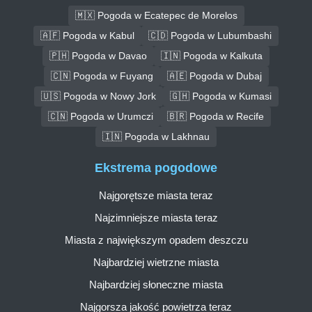
🇲🇽 Pogoda w Ecatepec de Morelos
🇦🇫 Pogoda w Kabul
🇨🇩 Pogoda w Lubumbashi
🇵🇭 Pogoda w Davao
🇮🇳 Pogoda w Kalkuta
🇨🇳 Pogoda w Fuyang
🇦🇪 Pogoda w Dubaj
🇺🇸 Pogoda w Nowy Jork
🇬🇭 Pogoda w Kumasi
🇨🇳 Pogoda w Urumczi
🇧🇷 Pogoda w Recife
🇮🇳 Pogoda w Lakhnau
Ekstrema pogodowe
Najgorętsze miasta teraz
Najzimniejsze miasta teraz
Miasta z największym opadem deszczu
Najbardziej wietrzne miasta
Najbardziej słoneczne miasta
Najgorsza jakość powietrza teraz