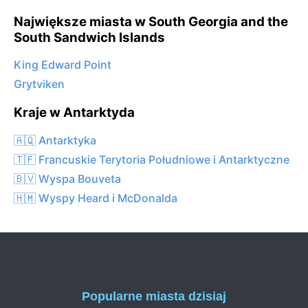
Największe miasta w South Georgia and the
South Sandwich Islands
King Edward Point
Grytviken
Kraje w Antarktyda
🇦🇶 Antarktyka
🇹🇫 Francuskie Terytoria Południowe i Antarktyczne
🇧🇻 Wyspa Bouveta
🇭🇲 Wyspy Heard i McDonalda
Popularne miasta dzisiaj