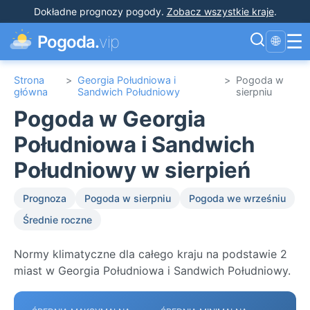
Dokładne prognozy pogody
.
Zobacz wszystkie kraje
.
☰
Pogoda.
vip
🌐
Strona
>
Georgia Południowa i
>
Pogoda w
główna
Sandwich Południowy
sierpniu
Pogoda w Georgia
Południowa i Sandwich
Południowy w sierpień
Prognoza
Pogoda w sierpniu
Pogoda we wrześniu
Średnie roczne
Normy klimatyczne dla całego kraju na podstawie 2
miast w Georgia Południowa i Sandwich Południowy.