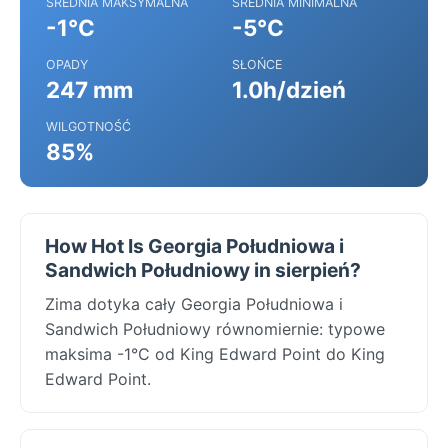
ŚREDNIA MAKSYMALNA
ŚREDNIA MINIMALNA
-1°C
-5°C
OPADY
SŁOŃCE
247 mm
1.0h/dzień
WILGOTNOŚĆ
85%
How Hot Is Georgia Południowa i
Sandwich Południowy in sierpień?
Zima dotyka cały Georgia Południowa i
Sandwich Południowy równomiernie: typowe
maksima -1°C od King Edward Point do King
Edward Point.