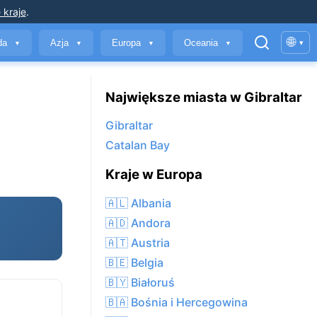
 kraje
.
🌐
yda
Azja
Europa
Oceania
▾
▼
▼
▼
▼
Największe miasta w Gibraltar
Gibraltar
Catalan Bay
Kraje w Europa
🇦🇱 Albania
🇦🇩 Andora
🇦🇹 Austria
🇧🇪 Belgia
🇧🇾 Białoruś
🇧🇦 Bośnia i Hercegowina