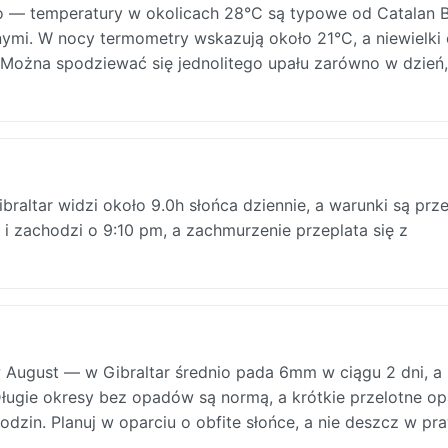
o — temperatury w okolicach 28°C są typowe od Catalan 
nymi. W nocy termometry wskazują około 21°C, a niewielki
 Można spodziewać się jednolitego upału zarówno w dzień, 
raltar widzi około 9.0h słońca dziennie, a warunki są prz
i zachodzi o 9:10 pm, a zachmurzenie przeplata się z
 August — w Gibraltar średnio pada 6mm w ciągu 2 dni, a
ługie okresy bez opadów są normą, a krótkie przelotne op
godzin. Planuj w oparciu o obfite słońce, a nie deszcz w pr