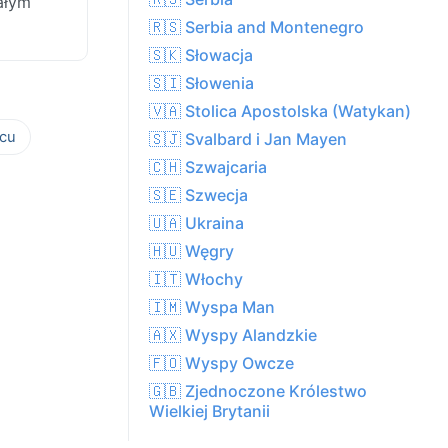
ałym
🇷🇸 Serbia and Montenegro
🇸🇰 Słowacja
🇸🇮 Słowenia
🇻🇦 Stolica Apostolska (Watykan)
cu
🇸🇯 Svalbard i Jan Mayen
🇨🇭 Szwajcaria
🇸🇪 Szwecja
🇺🇦 Ukraina
🇭🇺 Węgry
🇮🇹 Włochy
🇮🇲 Wyspa Man
🇦🇽 Wyspy Alandzkie
🇫🇴 Wyspy Owcze
🇬🇧 Zjednoczone Królestwo
Wielkiej Brytanii