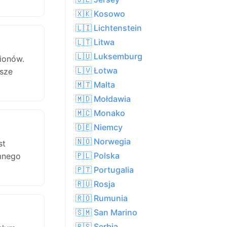
🇽🇰 Kosowo
🇱🇮 Lichtenstein
🇱🇹 Litwa
🇱🇺 Luksemburg
ionów.
🇱🇻 Łotwa
ższe
🇲🇹 Malta
🇲🇩 Mołdawia
🇲🇨 Monako
🇩🇪 Niemcy
🇳🇴 Norwegia
st
🇵🇱 Polska
mnego
🇵🇹 Portugalia
🇷🇺 Rosja
🇷🇴 Rumunia
🇸🇲 San Marino
🇷🇸 Serbia