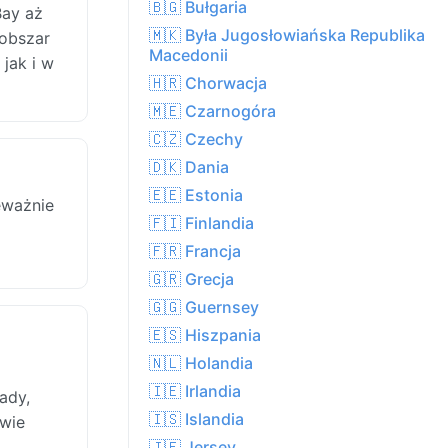
🇧🇬 Bułgaria
Bay aż
🇲🇰 Była Jugosłowiańska Republika
 obszar
Macedonii
jak i w
🇭🇷 Chorwacja
🇲🇪 Czarnogóra
🇨🇿 Czechy
🇩🇰 Dania
🇪🇪 Estonia
eważnie
🇫🇮 Finlandia
🇫🇷 Francja
🇬🇷 Grecja
🇬🇬 Guernsey
🇪🇸 Hiszpania
🇳🇱 Holandia
🇮🇪 Irlandia
ady,
🇮🇸 Islandia
awie
🇯🇪 Jersey