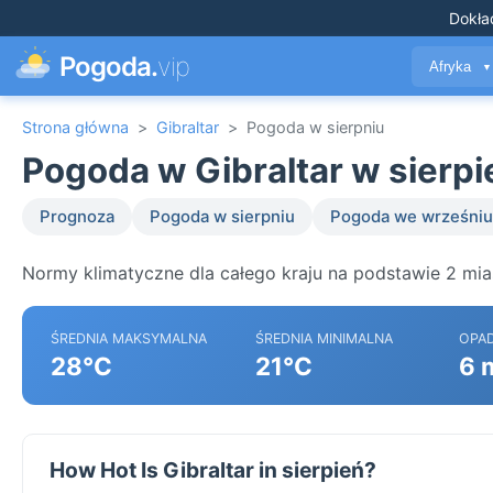
Dokła
Pogoda.
vip
Afryka
▼
Strona główna
>
Gibraltar
>
Pogoda w sierpniu
Pogoda w Gibraltar w sierpi
Prognoza
Pogoda w sierpniu
Pogoda we wrześniu
Normy klimatyczne dla całego kraju na podstawie 2 mias
ŚREDNIA MAKSYMALNA
ŚREDNIA MINIMALNA
OPA
28°C
21°C
6 
How Hot Is Gibraltar in sierpień?