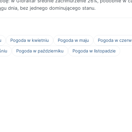
odę: w Gibraltar średnie zachmurzenie 26%, podobnie w c
iągu dnia, bez jednego dominującego stanu.
u
Pogoda w kwietniu
Pogoda w maju
Pogoda w czerw
śniu
Pogoda w październiku
Pogoda w listopadzie