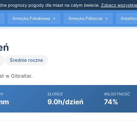
dne prognozy pogody
dla miast na całym świecie
.
Zobacz wszystkie
Ameryka Południowa
Ameryka Północna
Antarkt
▼
▼
eń
Średnie roczne
t w Gibraltar.
DY
SŁOŃCE
WILGOTNOŚĆ
mm
9.0h/dzień
74%