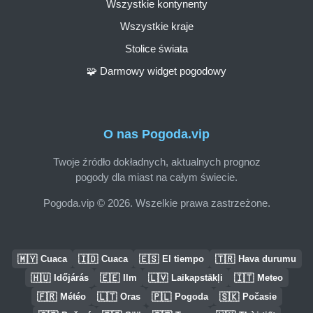
Wszystkie kontynenty
Wszystkie kraje
Stolice świata
🧩 Darmowy widget pogodowy
O nas Pogoda.vip
Twoje źródło dokładnych, aktualnych prognoz
pogody dla miast na całym świecie.
Pogoda.vip © 2026. Wszelkie prawa zastrzeżone.
🇲🇾
🇮🇩
🇪🇸
🇹🇷
Cuaca
Cuaca
El tiempo
Hava durumu
🇭🇺
🇪🇪
🇱🇻
🇮🇹
Időjárás
Ilm
Laikapstākļi
Meteo
🇫🇷
🇱🇹
🇵🇱
🇸🇰
Météo
Oras
Pogoda
Počasie