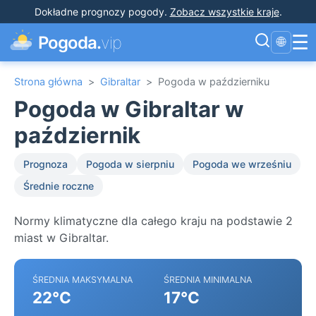
Dokładne prognozy pogody
.
Zobacz wszystkie kraje
.
☰
Pogoda.
vip
🌐
Strona główna
>
Gibraltar
>
Pogoda w październiku
Pogoda w Gibraltar w
październik
Prognoza
Pogoda w sierpniu
Pogoda we wrześniu
Średnie roczne
Normy klimatyczne dla całego kraju na podstawie 2
miast w Gibraltar.
ŚREDNIA MAKSYMALNA
ŚREDNIA MINIMALNA
22°C
17°C