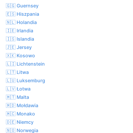
🇬🇬 Guernsey
🇪🇸 Hiszpania
🇳🇱 Holandia
🇮🇪 Irlandia
🇮🇸 Islandia
🇯🇪 Jersey
🇽🇰 Kosowo
🇱🇮 Lichtenstein
🇱🇹 Litwa
🇱🇺 Luksemburg
🇱🇻 Łotwa
🇲🇹 Malta
🇲🇩 Mołdawia
🇲🇨 Monako
🇩🇪 Niemcy
🇳🇴 Norwegia