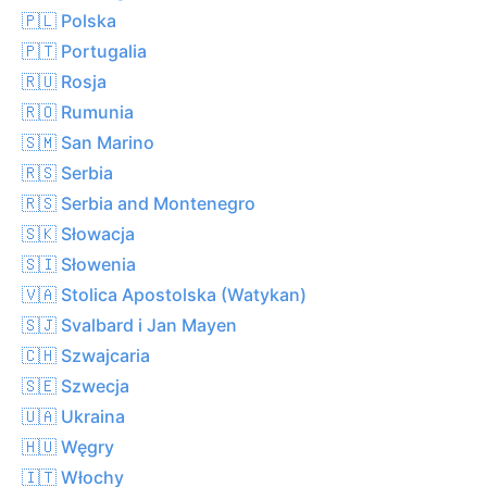
🇵🇱 Polska
🇵🇹 Portugalia
🇷🇺 Rosja
🇷🇴 Rumunia
🇸🇲 San Marino
🇷🇸 Serbia
🇷🇸 Serbia and Montenegro
🇸🇰 Słowacja
🇸🇮 Słowenia
🇻🇦 Stolica Apostolska (Watykan)
🇸🇯 Svalbard i Jan Mayen
🇨🇭 Szwajcaria
🇸🇪 Szwecja
🇺🇦 Ukraina
🇭🇺 Węgry
🇮🇹 Włochy