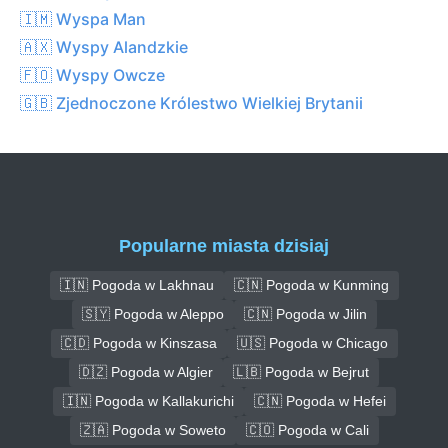
🇮🇲 Wyspa Man
🇦🇽 Wyspy Alandzkie
🇫🇴 Wyspy Owcze
🇬🇧 Zjednoczone Królestwo Wielkiej Brytanii
Popularne miasta dzisiaj
🇮🇳 Pogoda w Lakhnau
🇨🇳 Pogoda w Kunming
🇸🇾 Pogoda w Aleppo
🇨🇳 Pogoda w Jilin
🇨🇩 Pogoda w Kinszasa
🇺🇸 Pogoda w Chicago
🇩🇿 Pogoda w Algier
🇱🇧 Pogoda w Bejrut
🇮🇳 Pogoda w Kallakurichi
🇨🇳 Pogoda w Hefei
🇿🇦 Pogoda w Soweto
🇨🇴 Pogoda w Cali