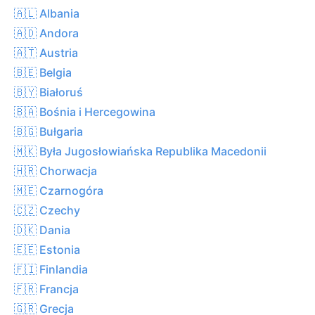
🇦🇱 Albania
🇦🇩 Andora
🇦🇹 Austria
🇧🇪 Belgia
🇧🇾 Białoruś
🇧🇦 Bośnia i Hercegowina
🇧🇬 Bułgaria
🇲🇰 Była Jugosłowiańska Republika Macedonii
🇭🇷 Chorwacja
🇲🇪 Czarnogóra
🇨🇿 Czechy
🇩🇰 Dania
🇪🇪 Estonia
🇫🇮 Finlandia
🇫🇷 Francja
🇬🇷 Grecja