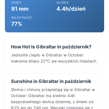
OPADY
SŁOŃCE
91 mm
4.4h/dzień
WILGOTNOŚĆ
77%
How Hot Is Gibraltar in październik?
Jednolite ciepło w Gibraltar w October:
maksima blisko 22°C we wszystkich miastach.
Sunshine in Gibraltar in październik
Słońce i chmury przeplatają się w Gibraltar w
October: Gibraltar ma średnio 4.4h
bezpośredniego słońca dziennie, z dniem od
8:25 am do 7:40 pm. Warunki zmieniają się z