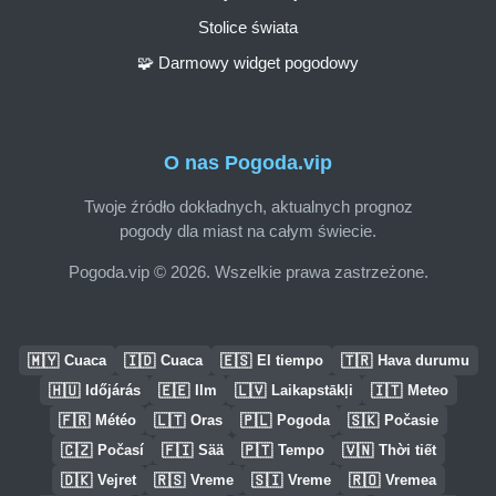
Stolice świata
🧩 Darmowy widget pogodowy
O nas Pogoda.vip
Twoje źródło dokładnych, aktualnych prognoz
pogody dla miast na całym świecie.
Pogoda.vip © 2026. Wszelkie prawa zastrzeżone.
🇲🇾
🇮🇩
🇪🇸
🇹🇷
Cuaca
Cuaca
El tiempo
Hava durumu
🇭🇺
🇪🇪
🇱🇻
🇮🇹
Időjárás
Ilm
Laikapstākļi
Meteo
🇫🇷
🇱🇹
🇵🇱
🇸🇰
Météo
Oras
Pogoda
Počasie
🇨🇿
🇫🇮
🇵🇹
🇻🇳
Počasí
Sää
Tempo
Thời tiết
🇩🇰
🇷🇸
🇸🇮
🇷🇴
Vejret
Vreme
Vreme
Vremea