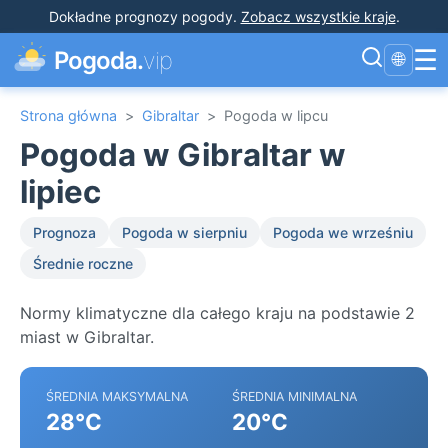
Dokładne prognozy pogody
.
Zobacz wszystkie kraje
.
☰
Pogoda.
vip
🌐
Strona główna
>
Gibraltar
>
Pogoda w lipcu
Pogoda w Gibraltar w
lipiec
Prognoza
Pogoda w sierpniu
Pogoda we wrześniu
Średnie roczne
Normy klimatyczne dla całego kraju na podstawie 2
miast w Gibraltar.
ŚREDNIA MAKSYMALNA
ŚREDNIA MINIMALNA
28°C
20°C