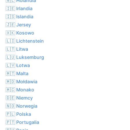
🇳🇱 Holandia
🇮🇪 Irlandia
🇮🇸 Islandia
🇯🇪 Jersey
🇽🇰 Kosowo
🇱🇮 Lichtenstein
🇱🇹 Litwa
🇱🇺 Luksemburg
🇱🇻 Łotwa
🇲🇹 Malta
🇲🇩 Mołdawia
🇲🇨 Monako
🇩🇪 Niemcy
🇳🇴 Norwegia
🇵🇱 Polska
🇵🇹 Portugalia