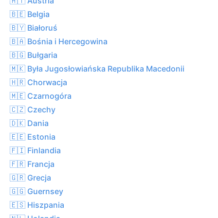
🇦🇹 Austria
🇧🇪 Belgia
🇧🇾 Białoruś
🇧🇦 Bośnia i Hercegowina
🇧🇬 Bułgaria
🇲🇰 Była Jugosłowiańska Republika Macedonii
🇭🇷 Chorwacja
🇲🇪 Czarnogóra
🇨🇿 Czechy
🇩🇰 Dania
🇪🇪 Estonia
🇫🇮 Finlandia
🇫🇷 Francja
🇬🇷 Grecja
🇬🇬 Guernsey
🇪🇸 Hiszpania