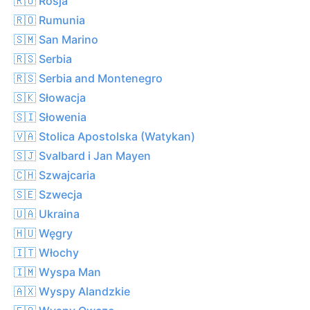
🇷🇺 Rosja
🇷🇴 Rumunia
🇸🇲 San Marino
🇷🇸 Serbia
🇷🇸 Serbia and Montenegro
🇸🇰 Słowacja
🇸🇮 Słowenia
🇻🇦 Stolica Apostolska (Watykan)
🇸🇯 Svalbard i Jan Mayen
🇨🇭 Szwajcaria
🇸🇪 Szwecja
🇺🇦 Ukraina
🇭🇺 Węgry
🇮🇹 Włochy
🇮🇲 Wyspa Man
🇦🇽 Wyspy Alandzkie