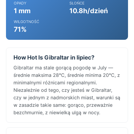
OPADY
SŁOŃCE
1 mm
10.8h/dzień
WILGOTNOŚĆ
71%
How Hot Is Gibraltar in lipiec?
Gibraltar ma stale gorącą pogodę w July —
średnie maksima 28°C, średnie minima 20°C, z
minimalnymi różnicami regionalnymi.
Niezależnie od tego, czy jesteś w Gibraltar,
czy w jednym z nadmorskich miast, warunki są
w zasadzie takie same: gorąco, przeważnie
bezchmurnie, z niewielką ulgą w nocy.