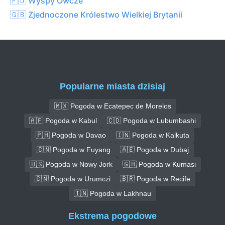
🇫🇴 Wyspy Owcze
🇬🇧 Zjednoczone Królestwo Wielkiej Brytanii
Popularne miasta dzisiaj
🇲🇽 Pogoda w Ecatepec de Morelos
🇦🇫 Pogoda w Kabul
🇨🇩 Pogoda w Lubumbashi
🇵🇭 Pogoda w Davao
🇮🇳 Pogoda w Kalkuta
🇨🇳 Pogoda w Fuyang
🇦🇪 Pogoda w Dubaj
🇺🇸 Pogoda w Nowy Jork
🇬🇭 Pogoda w Kumasi
🇨🇳 Pogoda w Urumczi
🇧🇷 Pogoda w Recife
🇮🇳 Pogoda w Lakhnau
Ekstrema pogodowe