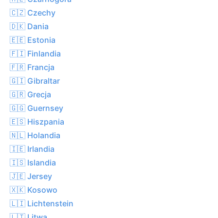
🇨🇿 Czechy
🇩🇰 Dania
🇪🇪 Estonia
🇫🇮 Finlandia
🇫🇷 Francja
🇬🇮 Gibraltar
🇬🇷 Grecja
🇬🇬 Guernsey
🇪🇸 Hiszpania
🇳🇱 Holandia
🇮🇪 Irlandia
🇮🇸 Islandia
🇯🇪 Jersey
🇽🇰 Kosowo
🇱🇮 Lichtenstein
🇱🇹 Litwa