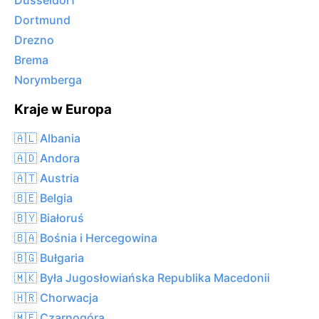
Düsseldorf
Dortmund
Drezno
Brema
Norymberga
Kraje w Europa
🇦🇱 Albania
🇦🇩 Andora
🇦🇹 Austria
🇧🇪 Belgia
🇧🇾 Białoruś
🇧🇦 Bośnia i Hercegowina
🇧🇬 Bułgaria
🇲🇰 Była Jugosłowiańska Republika Macedonii
🇭🇷 Chorwacja
🇲🇪 Czarnogóra