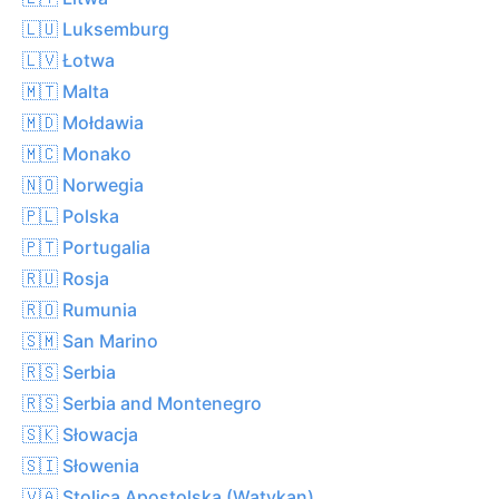
🇱🇺 Luksemburg
🇱🇻 Łotwa
🇲🇹 Malta
🇲🇩 Mołdawia
🇲🇨 Monako
🇳🇴 Norwegia
🇵🇱 Polska
🇵🇹 Portugalia
🇷🇺 Rosja
🇷🇴 Rumunia
🇸🇲 San Marino
🇷🇸 Serbia
🇷🇸 Serbia and Montenegro
🇸🇰 Słowacja
🇸🇮 Słowenia
🇻🇦 Stolica Apostolska (Watykan)