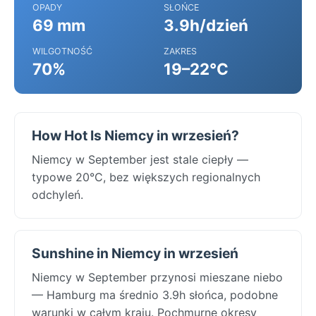
OPADY
SŁOŃCE
69 mm
3.9h/dzień
WILGOTNOŚĆ
ZAKRES
70%
19–22°C
How Hot Is Niemcy in wrzesień?
Niemcy w September jest stale ciepły —
typowe 20°C, bez większych regionalnych
odchyleń.
Sunshine in Niemcy in wrzesień
Niemcy w September przynosi mieszane niebo
— Hamburg ma średnio 3.9h słońca, podobne
warunki w całym kraju. Pochmurne okresy