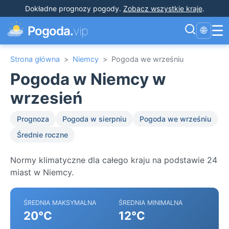
Dokładne prognozy pogody
.
Zobacz wszystkie kraje
.
☰
Pogoda.
vip
🌐
Strona główna
>
Niemcy
>
Pogoda we wrześniu
Pogoda w Niemcy w
wrzesień
Prognoza
Pogoda w sierpniu
Pogoda we wrześniu
Średnie roczne
Normy klimatyczne dla całego kraju na podstawie 24
miast w Niemcy.
ŚREDNIA MAKSYMALNA
ŚREDNIA MINIMALNA
20°C
12°C