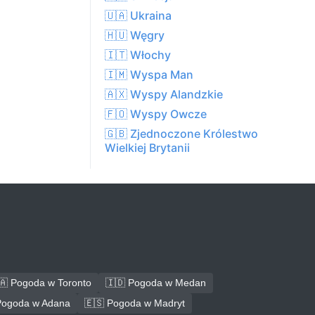
🇺🇦 Ukraina
🇭🇺 Węgry
🇮🇹 Włochy
🇮🇲 Wyspa Man
🇦🇽 Wyspy Alandzkie
🇫🇴 Wyspy Owcze
🇬🇧 Zjednoczone Królestwo
Wielkiej Brytanii
🇦 Pogoda w Toronto
🇮🇩 Pogoda w Medan
Pogoda w Adana
🇪🇸 Pogoda w Madryt