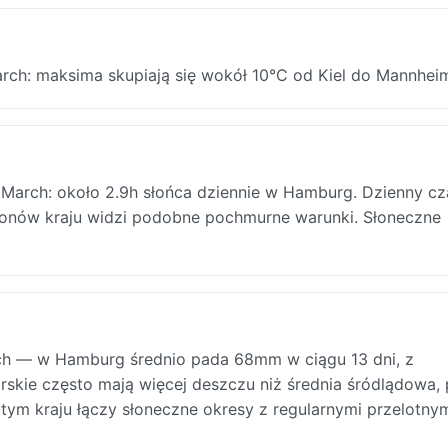
rch: maksima skupiają się wokół 10°C od Kiel do Mannhei
 March: około 2.9h słońca dziennie w Hamburg. Dzienny cz
gionów kraju widzi podobne pochmurne warunki. Słoneczne
 — w Hamburg średnio pada 68mm w ciągu 13 dni, z
rskie często mają więcej deszczu niż średnia śródlądowa,
ym kraju łączy słoneczne okresy z regularnymi przelotny