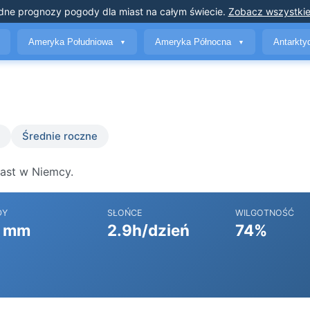
dne prognozy pogody
dla miast na całym świecie
.
Zobacz wszystkie
Ameryka Południowa
Ameryka Północna
Antarkt
▼
▼
Średnie roczne
iast w Niemcy.
DY
SŁOŃCE
WILGOTNOŚĆ
 mm
2.9h/dzień
74%