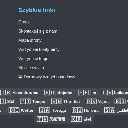
Szybkie linki
O nas
Skontaktuj się z nami
Mapa strony
Wszystkie kontynenty
Wszystkie kraje
Stolice świata
🧩 Darmowy widget pogodowy
🇹🇷
🇭🇺
🇪🇪
🇱🇻
Hava durumu
Időjárás
Ilm
Laikaps
🇮
🇵🇹
🇻🇳
🇩🇰
🇷🇸
Sää
Tempo
Thời tiết
Vejret
🇩🇪
🇺🇦
🇷🇺
🇸🇦
er
Wetter
Погода
Погода
الطق
🇹🇼
🇰🇷
天氣預報
날씨