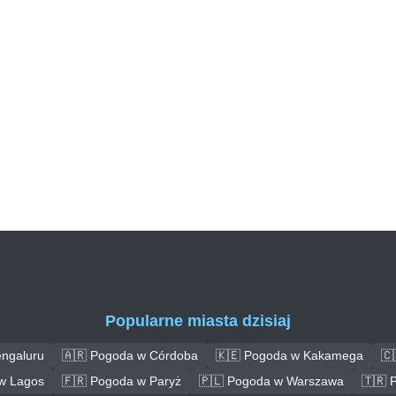
Popularne miasta dzisiaj
engaluru
🇦🇷 Pogoda w Córdoba
🇰🇪 Pogoda w Kakamega
🇨
w Lagos
🇫🇷 Pogoda w Paryż
🇵🇱 Pogoda w Warszawa
🇹🇷 