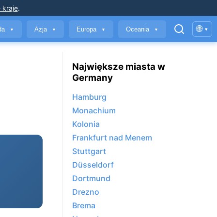
 kraje
.
🌐
yda
Azja
Europa
Oceania
▾
▼
▼
▼
▼
Największe miasta w
Germany
Hamburg
Monachium
Kolonia
Frankfurt nad Menem
Stuttgart
Düsseldorf
Dortmund
Drezno
Brema