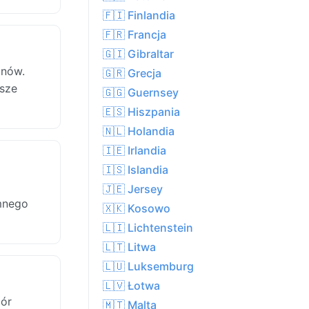
🇫🇮 Finlandia
🇫🇷 Francja
🇬🇮 Gibraltar
onów.
🇬🇷 Grecja
ższe
🇬🇬 Guernsey
🇪🇸 Hiszpania
🇳🇱 Holandia
🇮🇪 Irlandia
🇮🇸 Islandia
🇯🇪 Jersey
mnego
🇽🇰 Kosowo
🇱🇮 Lichtenstein
🇱🇹 Litwa
🇱🇺 Luksemburg
🇱🇻 Łotwa
ór
🇲🇹 Malta