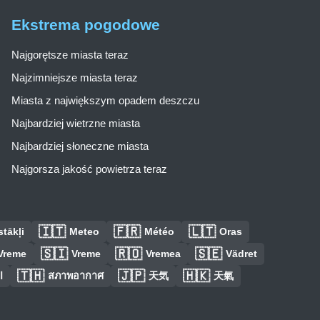
Ekstrema pogodowe
Najgorętsze miasta teraz
Najzimniejsze miasta teraz
Miasta z największym opadem deszczu
Najbardziej wietrzne miasta
Najbardziej słoneczne miasta
Najgorsza jakość powietrza teraz
🇮🇹
🇫🇷
🇱🇹
tākļi
Meteo
Météo
Oras
🇸🇮
🇷🇴
🇸🇪
Vreme
Vreme
Vremea
Vädret
🇹🇭
🇯🇵
🇭🇰
ا
สภาพอากาศ
天気
天氣