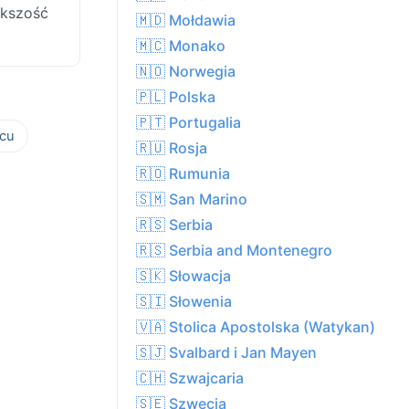
ększość
🇲🇩 Mołdawia
🇲🇨 Monako
🇳🇴 Norwegia
🇵🇱 Polska
🇵🇹 Portugalia
cu
🇷🇺 Rosja
🇷🇴 Rumunia
🇸🇲 San Marino
🇷🇸 Serbia
🇷🇸 Serbia and Montenegro
🇸🇰 Słowacja
🇸🇮 Słowenia
🇻🇦 Stolica Apostolska (Watykan)
🇸🇯 Svalbard i Jan Mayen
🇨🇭 Szwajcaria
🇸🇪 Szwecja