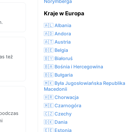
Norymberga
Kraje w Europa
m.
🇦🇱 Albania
🇦🇩 Andora
🇦🇹 Austria
🇧🇪 Belgia
as też
🇧🇾 Białoruś
🇧🇦 Bośnia i Hercegowina
🇧🇬 Bułgaria
🇲🇰 Była Jugosłowiańska Republika
Macedonii
🇭🇷 Chorwacja
🇲🇪 Czarnogóra
 podczas
🇨🇿 Czechy
mi
🇩🇰 Dania
🇪🇪 Estonia