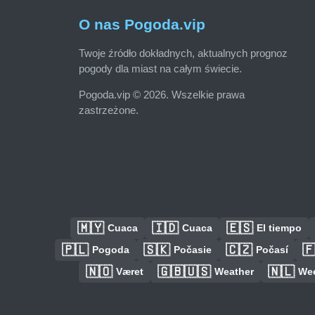
O nas Pogoda.vip
Twoje źródło dokładnych, aktualnych prognoz
pogody dla miast na całym świecie.
Pogoda.vip © 2026. Wszelkie prawa
zastrzeżone.
🇲🇾
🇮🇩
🇪🇸
Cuaca
Cuaca
El tiempo
🇵🇱
🇸🇰
🇨🇿

Pogoda
Počasie
Počasí
🇳🇴
🇬🇧🇺🇸
🇳🇱
Været
Weather
We