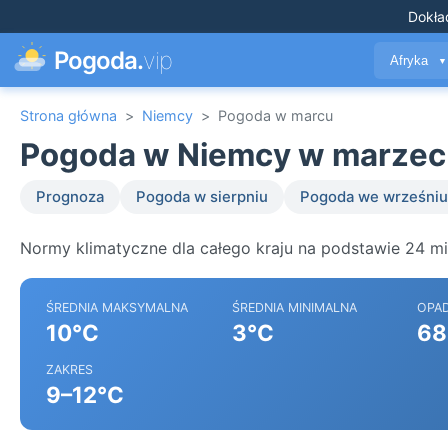
Dokła
Pogoda.
vip
Afryka
▼
Strona główna
>
Niemcy
>
Pogoda w marcu
Pogoda w Niemcy w marzec
Prognoza
Pogoda w sierpniu
Pogoda we wrześniu
Normy klimatyczne dla całego kraju na podstawie 24 m
ŚREDNIA MAKSYMALNA
ŚREDNIA MINIMALNA
OPA
10°C
3°C
68
ZAKRES
9–12°C