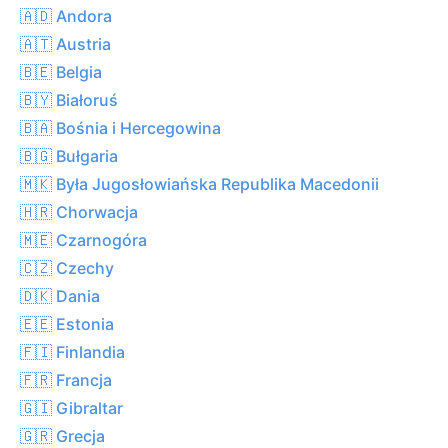
🇦🇩 Andora
🇦🇹 Austria
🇧🇪 Belgia
🇧🇾 Białoruś
🇧🇦 Bośnia i Hercegowina
🇧🇬 Bułgaria
🇲🇰 Była Jugosłowiańska Republika Macedonii
🇭🇷 Chorwacja
🇲🇪 Czarnogóra
🇨🇿 Czechy
🇩🇰 Dania
🇪🇪 Estonia
🇫🇮 Finlandia
🇫🇷 Francja
🇬🇮 Gibraltar
🇬🇷 Grecja