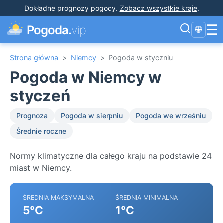
Dokładne prognozy pogody
.
Zobacz wszystkie kraje
.
☰
Pogoda.
vip
🌐
Strona główna
>
Niemcy
>
Pogoda w styczniu
Pogoda w Niemcy w
styczeń
Prognoza
Pogoda w sierpniu
Pogoda we wrześniu
Średnie roczne
Normy klimatyczne dla całego kraju na podstawie 24
miast w Niemcy.
ŚREDNIA MAKSYMALNA
ŚREDNIA MINIMALNA
5°C
1°C