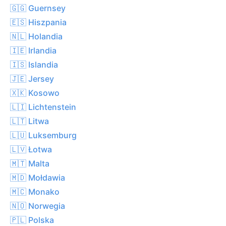
🇬🇬 Guernsey
🇪🇸 Hiszpania
🇳🇱 Holandia
🇮🇪 Irlandia
🇮🇸 Islandia
🇯🇪 Jersey
🇽🇰 Kosowo
🇱🇮 Lichtenstein
🇱🇹 Litwa
🇱🇺 Luksemburg
🇱🇻 Łotwa
🇲🇹 Malta
🇲🇩 Mołdawia
🇲🇨 Monako
🇳🇴 Norwegia
🇵🇱 Polska