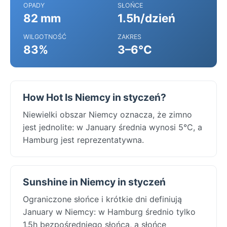
OPADY
SŁOŃCE
82 mm
1.5h/dzień
WILGOTNOŚĆ
ZAKRES
83%
3–6°C
How Hot Is Niemcy in styczeń?
Niewielki obszar Niemcy oznacza, że zimno
jest jednolite: w January średnia wynosi 5°C, a
Hamburg jest reprezentatywna.
Sunshine in Niemcy in styczeń
Ograniczone słońce i krótkie dni definiują
January w Niemcy: w Hamburg średnio tylko
1.5h bezpośredniego słońca, a słońce