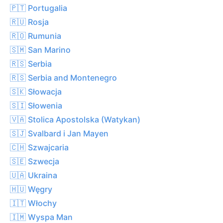
🇵🇹 Portugalia
🇷🇺 Rosja
🇷🇴 Rumunia
🇸🇲 San Marino
🇷🇸 Serbia
🇷🇸 Serbia and Montenegro
🇸🇰 Słowacja
🇸🇮 Słowenia
🇻🇦 Stolica Apostolska (Watykan)
🇸🇯 Svalbard i Jan Mayen
🇨🇭 Szwajcaria
🇸🇪 Szwecja
🇺🇦 Ukraina
🇭🇺 Węgry
🇮🇹 Włochy
🇮🇲 Wyspa Man