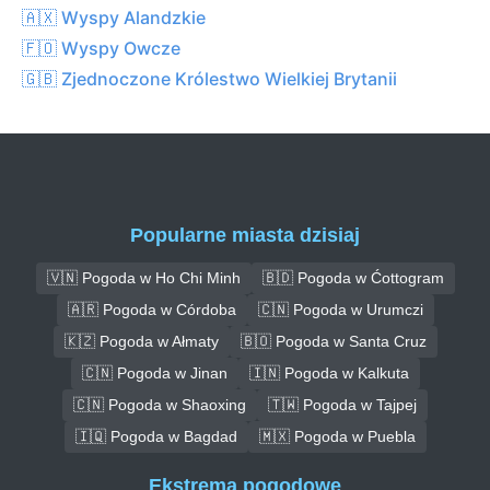
🇦🇽 Wyspy Alandzkie
🇫🇴 Wyspy Owcze
🇬🇧 Zjednoczone Królestwo Wielkiej Brytanii
Popularne miasta dzisiaj
🇻🇳 Pogoda w Ho Chi Minh
🇧🇩 Pogoda w Ćottogram
🇦🇷 Pogoda w Córdoba
🇨🇳 Pogoda w Urumczi
🇰🇿 Pogoda w Ałmaty
🇧🇴 Pogoda w Santa Cruz
🇨🇳 Pogoda w Jinan
🇮🇳 Pogoda w Kalkuta
🇨🇳 Pogoda w Shaoxing
🇹🇼 Pogoda w Tajpej
🇮🇶 Pogoda w Bagdad
🇲🇽 Pogoda w Puebla
Ekstrema pogodowe