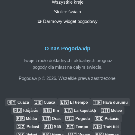
Wszystkie kraje
Stolice świata
🧩 Darmowy widget pogodowy
O nas Pogoda.vip
Twoje źródło dokładnych, aktualnych prognoz
pogody dla miast na całym świecie.
Pogoda.vip © 2026. Wszelkie prawa zastrzeżone.
🇲🇾
🇮🇩
🇪🇸
🇹🇷
Cuaca
Cuaca
El tiempo
Hava durumu
🇭🇺
🇪🇪
🇱🇻
🇮🇹
Időjárás
Ilm
Laikapstākļi
Meteo
🇫🇷
🇱🇹
🇵🇱
🇸🇰
Météo
Oras
Pogoda
Počasie
🇨🇿
🇫🇮
🇵🇹
🇻🇳
Počasí
Sää
Tempo
Thời tiết
🇩🇰
🇷🇸
🇸🇮
🇷🇴
Vejret
Vreme
Vreme
Vremea