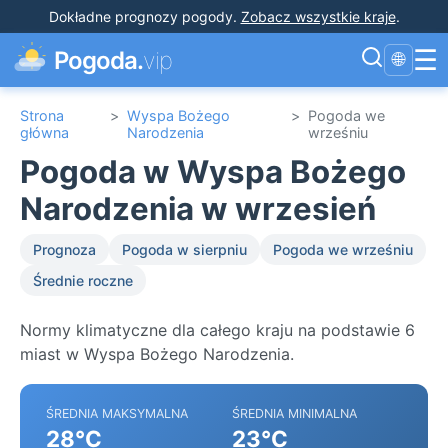
Dokładne prognozy pogody
.
Zobacz wszystkie kraje
.
☰
Pogoda.
vip
🌐
Strona
>
Wyspa Bożego
>
Pogoda we
główna
Narodzenia
wrześniu
Pogoda w Wyspa Bożego
Narodzenia w wrzesień
Prognoza
Pogoda w sierpniu
Pogoda we wrześniu
Średnie roczne
Normy klimatyczne dla całego kraju na podstawie 6
miast w Wyspa Bożego Narodzenia.
ŚREDNIA MAKSYMALNA
ŚREDNIA MINIMALNA
28°C
23°C