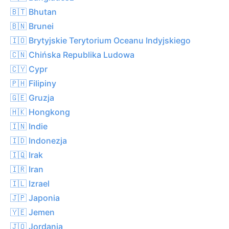
🇧🇹 Bhutan
🇧🇳 Brunei
🇮🇴 Brytyjskie Terytorium Oceanu Indyjskiego
🇨🇳 Chińska Republika Ludowa
🇨🇾 Cypr
🇵🇭 Filipiny
🇬🇪 Gruzja
🇭🇰 Hongkong
🇮🇳 Indie
🇮🇩 Indonezja
🇮🇶 Irak
🇮🇷 Iran
🇮🇱 Izrael
🇯🇵 Japonia
🇾🇪 Jemen
🇯🇴 Jordania