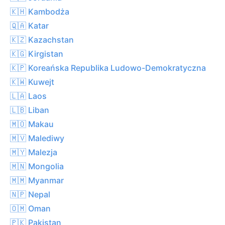
🇰🇭 Kambodża
🇶🇦 Katar
🇰🇿 Kazachstan
🇰🇬 Kirgistan
🇰🇵 Koreańska Republika Ludowo-Demokratyczna
🇰🇼 Kuwejt
🇱🇦 Laos
🇱🇧 Liban
🇲🇴 Makau
🇲🇻 Malediwy
🇲🇾 Malezja
🇲🇳 Mongolia
🇲🇲 Myanmar
🇳🇵 Nepal
🇴🇲 Oman
🇵🇰 Pakistan