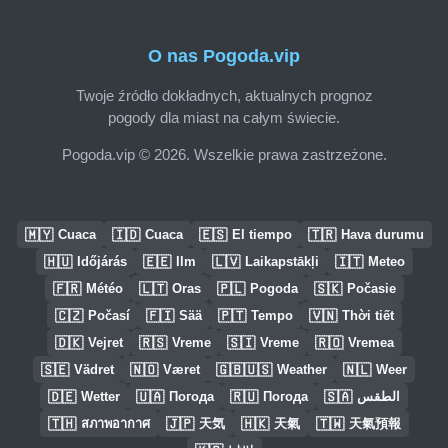
O nas Pogoda.vip
Twoje źródło dokładnych, aktualnych prognoz
pogody dla miast na całym świecie.
Pogoda.vip © 2026. Wszelkie prawa zastrzeżone.
🇲🇾
🇮🇩
🇪🇸
🇹🇷
Cuaca
Cuaca
El tiempo
Hava durumu
🇭🇺
🇪🇪
🇱🇻
🇮🇹
Időjárás
Ilm
Laikapstākļi
Meteo
🇫🇷
🇱🇹
🇵🇱
🇸🇰
Météo
Oras
Pogoda
Počasie
🇨🇿
🇫🇮
🇵🇹
🇻🇳
Počasí
Sää
Tempo
Thời tiết
🇩🇰
🇷🇸
🇸🇮
🇷🇴
Vejret
Vreme
Vreme
Vremea
🇸🇪
🇳🇴
🇬🇧🇺🇸
🇳🇱
Vädret
Været
Weather
Weer
🇩🇪
🇺🇦
🇷🇺
🇸🇦
Wetter
Погода
Погода
الطقس
🇹🇭
🇯🇵
🇭🇰
🇹🇼
สภาพอากาศ
天気
天氣
天氣預報