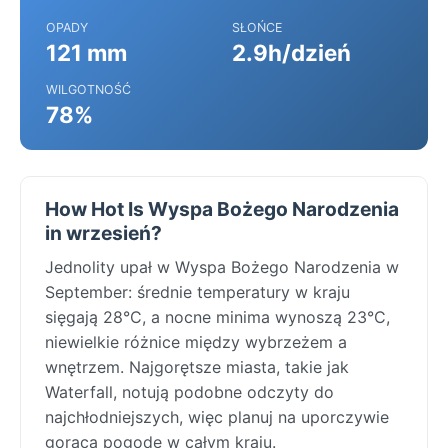
OPADY
SŁOŃCE
121 mm
2.9h/dzień
WILGOTNOŚĆ
78%
How Hot Is Wyspa Bożego Narodzenia
in wrzesień?
Jednolity upał w Wyspa Bożego Narodzenia w
September: średnie temperatury w kraju
sięgają 28°C, a nocne minima wynoszą 23°C,
niewielkie różnice między wybrzeżem a
wnętrzem. Najgorętsze miasta, takie jak
Waterfall, notują podobne odczyty do
najchłodniejszych, więc planuj na uporczywie
gorącą pogodę w całym kraju.