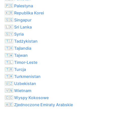
🇵🇸 Palestyna
🇰🇷 Republika Korei
🇸🇬 Singapur
🇱🇰 Sri Lanka
🇸🇾 Syria
🇹🇯 Tadżykistan
🇹🇭 Tajlandia
🇹🇼 Tajwan
🇹🇱 Timor-Leste
🇹🇷 Turcja
🇹🇲 Turkmenistan
🇺🇿 Uzbekistan
🇻🇳 Wietnam
🇨🇨 Wyspy Kokosowe
🇦🇪 Zjednoczone Emiraty Arabskie