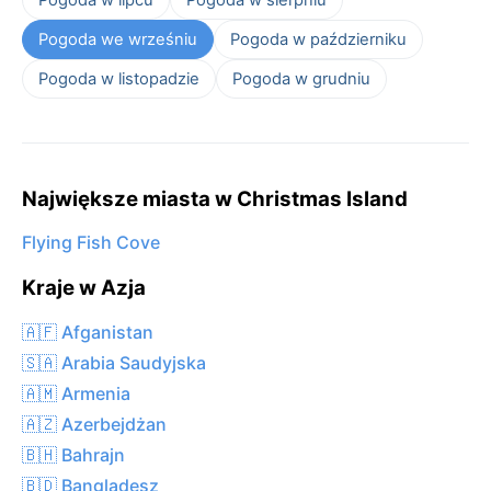
Pogoda we wrześniu
Pogoda w październiku
Pogoda w listopadzie
Pogoda w grudniu
Największe miasta w Christmas Island
Flying Fish Cove
Kraje w Azja
🇦🇫 Afganistan
🇸🇦 Arabia Saudyjska
🇦🇲 Armenia
🇦🇿 Azerbejdżan
🇧🇭 Bahrajn
🇧🇩 Bangladesz